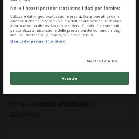
🔐 Sblocca il nostro archivio
Noi e i nostri partner trattiamo i dati per fornire:
esclusivo!
Utilizzare dati di geolocalizzazione precisi. Scansione attiva delle
caratteristiche del dispositivo ai fini dell’identificazione. Archiviare
informazioni su dispositivo e/o accedervi. Pubblicità e contenuti
Sottoscrivi un abbonamento
Archivio
per
personalizzati, misurazione delle prestazioni dei contenuti e degli
annunci, ricerche sul pubblico, sviluppo di servizi.
leggere questo articolo, oppure scegli
Elenco dei partner (fornitori)
MyTioAbo
per accedere all'archivio e
navigare su sito e app senza pubblicità.
Mostra finalità
ACCEDI
Accetto
Entra nel
canale WhatsApp
di
Ticinonline.