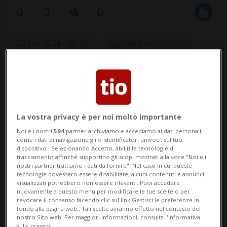
22 gen 2024 - 06:30
Aggiornamento 08:07
1
SAVOSA - Che anno è stato il 1974, dal
punto di vista musicale? Lo potremmo
La vostra privacy è per noi molto importante
definire un anno di transizione, tra generi
Noi e i nostri
594
partner archiviamo e accediamo ai dati personali,
come i dati di navigazione gli o identificatori univoci, sul tuo
e tendenze che si erano consolidati nel
dispositivo . Selezionando Accetto, abiliti le tecnologie di
tracciamento affinché supportino gli scopi mostrati alla voce "Noi e i
periodo precedente e novità che si
nostri partner trattiamo i dati da fornire". Nel caso in cui queste
tecnologie dovessero essere disabilitate, alcuni contenuti e annunci
affacciavano timidamente e sarebbero
visualizzati potrebbero non essere rilevanti. Puoi accedere
nuovamente a questo menu per modificare le tue scelte o per
diventate sempre...
revocare il consenso facendo clic sul link Gestisci le preferenze in
fondo alla pagina web.. Tali scelte avranno effetto nel contesto del
nostro Sito web. Per maggiori informazioni, consulta l'Informativa
sulla privacy.