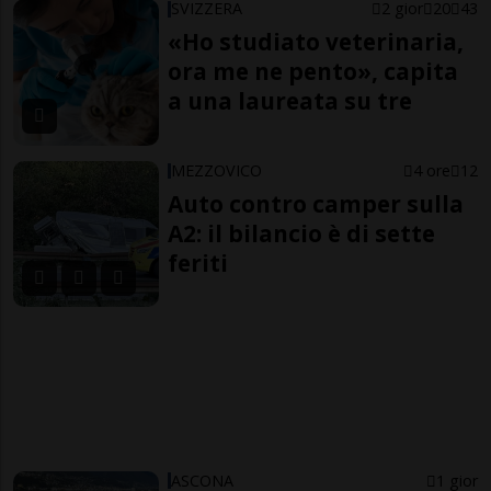
SVIZZERA
2 gior
20
43
«Ho studiato veterinaria,
ora me ne pento», capita
a una laureata su tre
MEZZOVICO
4 ore
12
Auto contro camper sulla
A2: il bilancio è di sette
feriti
ASCONA
1 gior