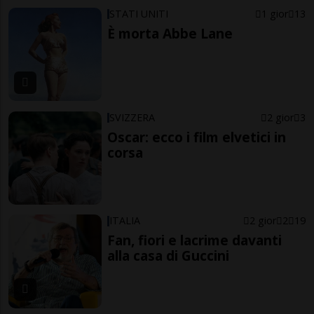
STATI UNITI
1 gior
13
È morta Abbe Lane
SVIZZERA
2 gior
3
Oscar: ecco i film elvetici in
corsa
ITALIA
2 gior
2
19
Fan, fiori e lacrime davanti
alla casa di Guccini