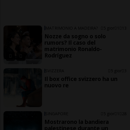
MATRIMONIO A MADEIRA?
5 gior
1
13
Nozze da sogno o solo
rumors? Il caso del
matrimonio Ronaldo-
Rodríguez
SVIZZERA
5 gior
3
Il box office svizzero ha un
nuovo re
SINGAPORE
5 gior
1
28
Mostrarono la bandiera
palestinese durante un