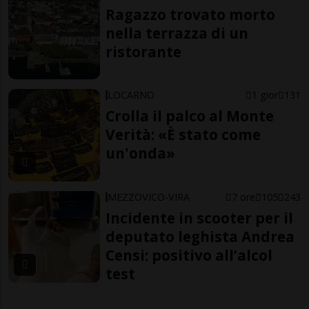
Ragazzo trovato morto
nella terrazza di un
ristorante
LOCARNO
1 gior
131
Crolla il palco al Monte
Verità: «È stato come
un'onda»
MEZZOVICO-VIRA
7 ore
105
243
Incidente in scooter per il
deputato leghista Andrea
Censi: positivo all’alcol
test