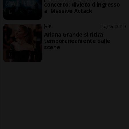
concerto: divieto d'ingresso
ai Massive Attack
VIP
5 gior
2
10
Ariana Grande si ritira
temporaneamente dalle
scene