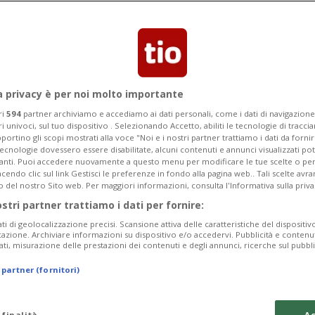
9 agosto nell'ambito dell'evento
ival.
a privacy è per noi molto importante
ri
594
partner archiviamo e accediamo ai dati personali, come i dati di navigazione 
ri univoci, sul tuo dispositivo . Selezionando Accetto, abiliti le tecnologie di tracc
portino gli scopi mostrati alla voce "Noi e i nostri partner trattiamo i dati da fornir
tecnologie dovessero essere disabilitate, alcuni contenuti e annunci visualizzati 
vanti. Puoi accedere nuovamente a questo menu per modificare le tue scelte o per
endo clic sul link Gestisci le preferenze in fondo alla pagina web.. Tali scelte avr
o del nostro Sito web. Per maggiori informazioni, consulta l'Informativa sulla priva
ostri partner trattiamo i dati per fornire:
ati di geolocalizzazione precisi. Scansione attiva delle caratteristiche del dispositivo 
icazione. Archiviare informazioni su dispositivo e/o accedervi. Pubblicità e contenu
ati, misurazione delle prestazioni dei contenuti e degli annunci, ricerche sul pubbl
 partner (fornitori)
 finalità
Ac