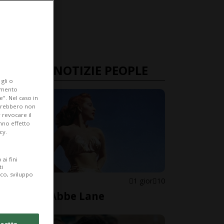
ULTIME NOTIZIE PEOPLE
gli o
iamento
e". Nel caso in
potrebbero non
 revocare il
anno effetto
cy.
ai fini
ti
ico, sviluppo
STATI UNITI
1 gior
10
È morta Abbe Lane
cetto