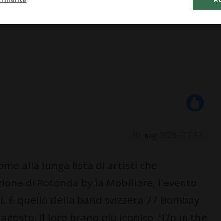
20 mag 2026 - 17:33
e alla lunga lista di artisti che
ione di Rotonda by la Mobiliare, l'evento
al. È quello della band svizzera 77 Bombay
agosto. Il loro brano più iconico, “Up in the