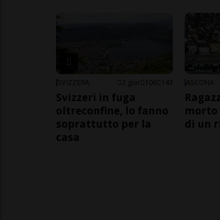
SVIZZERA
2 gior
106
143
ASCONA
Svizzeri in fuga
Ragazz
oltreconfine, lo fanno
morto 
soprattutto per la
di un 
casa