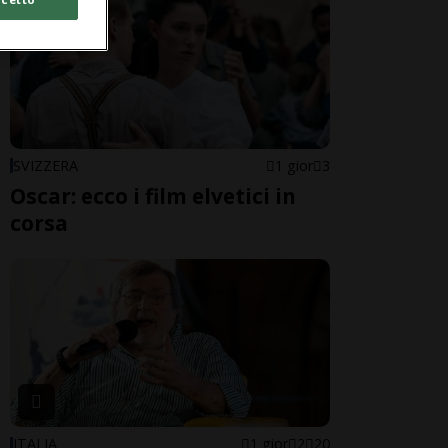
SVIZZERA
1 gior
3
Oscar: ecco i film elvetici in
corsa
ITALIA
1 gior
2
20