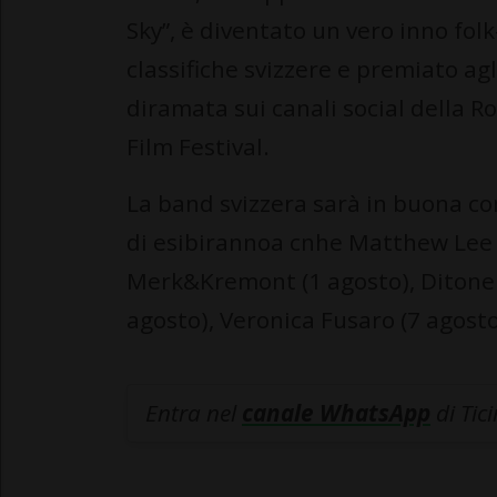
Sky”, è diventato un vero inno fol
classifiche svizzere e premiato ag
diramata sui canali social della R
Film Festival.
La band svizzera sarà in buona c
di esibirannoa cnhe Matthew Lee (3
Merk&Kremont (1 agosto), Ditonell
agosto), Veronica Fusaro (7 agosto
Entra nel
canale WhatsApp
di Tic