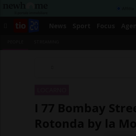
Affitta
News
Sport
Focus
Age
PEOPLE
STREAMING
LOCARNO
I 77 Bombay Stree
Rotonda by la Mo