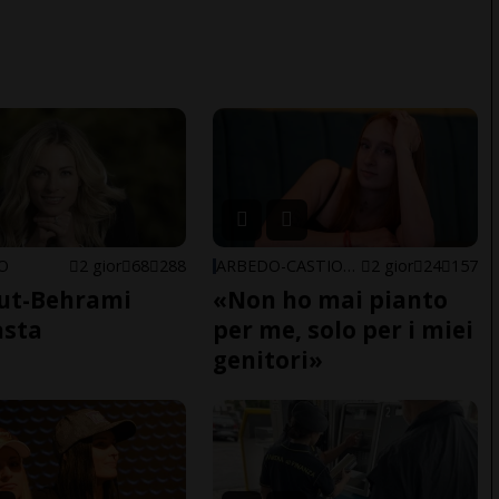
NO
2 gior
68
288
ARBEDO-CASTIONE
2 gior
24
157
ut-Behrami
«Non ho mai pianto
asta
per me, solo per i miei
genitori»