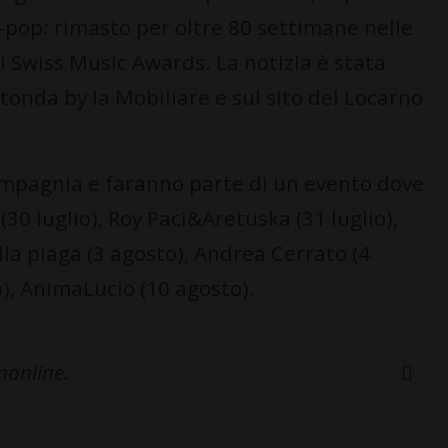
k-pop: rimasto per oltre 80 settimane nelle
li Swiss Music Awards. La notizia è stata
otonda by la Mobiliare e sul sito del Locarno
ompagnia e faranno parte di un evento dove
0 luglio), Roy Paci&Aretuska (31 luglio),
a piaga (3 agosto), Andrea Cerrato (4
), AnimaLucio (10 agosto).
inonline.