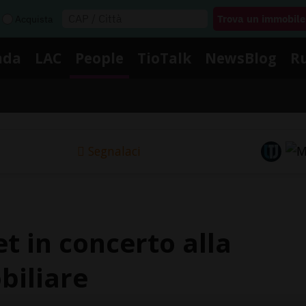
Acquista
nda
LAC
People
TioTalk
NewsBlog
R
Segnalaci
t in concerto alla
biliare