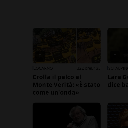
LOCARNO
22 ore
133
SCI ALPI
Crolla il palco al
Lara G
Monte Verità: «È stato
dice b
come un'onda»