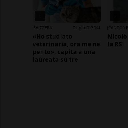
SVIZZERA
1 gior
13
41
CANTON
«Ho studiato
Nicolò 
veterinaria, ora me ne
la RSI
pento», capita a una
laureata su tre