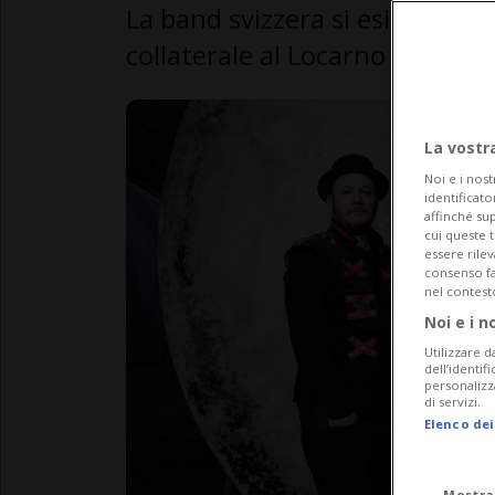
La band svizzera si esibirà il 
collaterale al Locarno Film Fest
La vostr
Noi e i nost
identificato
affinché sup
cui queste 
essere rile
consenso fac
nel contest
Noi e i n
Utilizzare d
dell’identif
personalizz
di servizi.
Elenco dei
Mostra