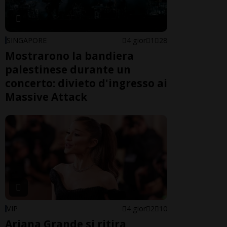
SINGAPORE
4 gior
1
28
Mostrarono la bandiera
palestinese durante un
concerto: divieto d'ingresso ai
Massive Attack
VIP
4 gior
2
10
Ariana Grande si ritira