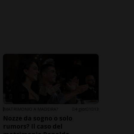
MATRIMONIO A MADEIRA?
4 gior
1
13
Nozze da sogno o solo
rumors? Il caso del