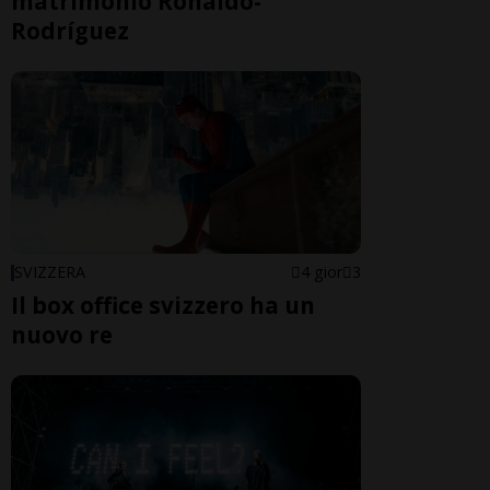
matrimonio Ronaldo-
Rodríguez
SVIZZERA
4 gior
3
Il box office svizzero ha un
nuovo re