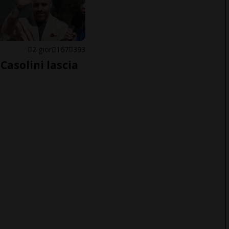
E
2 gior
167
393
Casolini lascia