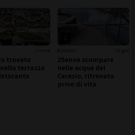
19 ore
LUGANO
2 gior
o trovato
25enne scompare
nella terrazza
nelle acque del
ristorante
Ceresio, ritrovato
privo di vita