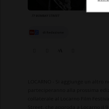
77 BOMBAY STREET
di Redazione
LOCARNO - Si aggiunge un altro nom
parteciperanno alla prossima ediz
collaterale al Locarno Film Festiv
Street, che approda a Locarno il 9 