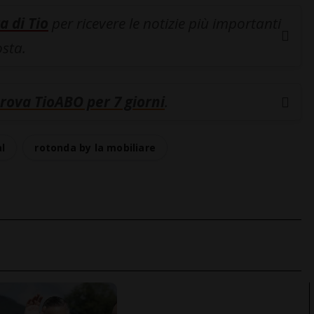
a di Tio
per ricevere le notizie più importanti
osta.
rova TioABO per 7 giorni
.
al
rotonda by la mobiliare