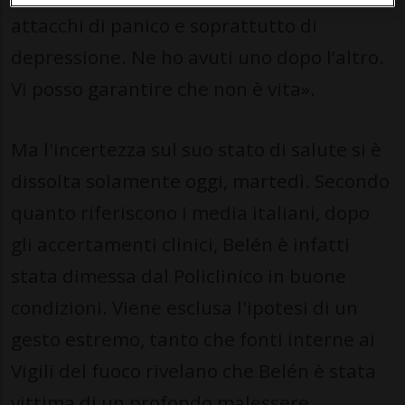
attacchi di panico e soprattutto di
depressione. Ne ho avuti uno dopo l’altro.
Vi posso garantire che non è vita».
Ma l'incertezza sul suo stato di salute si è
dissolta solamente oggi, martedì. Secondo
quanto riferiscono i media italiani, dopo
gli accertamenti clinici, Belén è infatti
stata dimessa dal Policlinico in buone
condizioni. Viene esclusa l'ipotesi di un
gesto estremo, tanto che fonti interne ai
Vigili del fuoco rivelano che Belén è stata
vittima di un profondo malessere