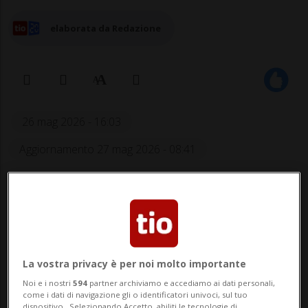
elaborata da Redazione
26 mag 2026 - 16:03
Aggiornamento 27 mag 2026 - 08:41
MILANO - «Aiuto, aiutatemi»: sono le grida
di terrore udite lunedì mattina dai vicini di
casa di Belen Rodriguez. Proprio questi
ultimi chiamano i soccorsi, che
La vostra privacy è per noi molto importante
Noi e i nostri
594
partner archiviamo e accediamo ai dati personali,
raggiungono l'abitazione della showgirl:
come i dati di navigazione gli o identificatori univoci, sul tuo
dispositivo . Selezionando Accetto, abiliti le tecnologie di