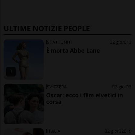
ULTIME NOTIZIE PEOPLE
STATI UNITI
2 gior
13
È morta Abbe Lane
SVIZZERA
2 gior
3
Oscar: ecco i film elvetici in
corsa
ITALIA
2 gior
2
19