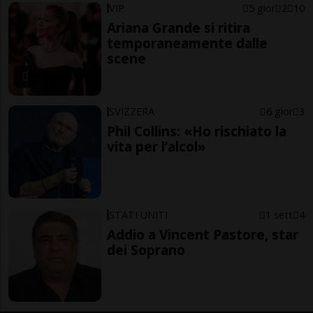
VIP
5 gior
2
10
Ariana Grande si ritira
temporaneamente dalle
scene
SVIZZERA
6 gior
3
Phil Collins: «Ho rischiato la
vita per l’alcol»
STATI UNITI
1 sett
4
Addio a Vincent Pastore, star
dei Soprano