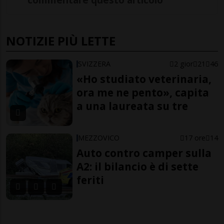
NOTIZIE PIÙ LETTE
SVIZZERA
2 gior
21
46
«Ho studiato veterinaria,
ora me ne pento», capita
a una laureata su tre
MEZZOVICO
17 ore
14
Auto contro camper sulla
A2: il bilancio è di sette
feriti