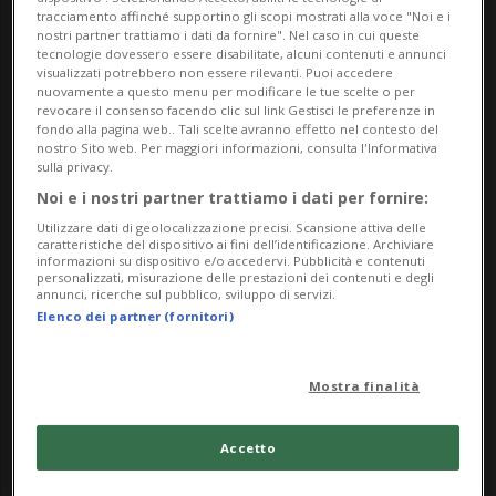
un appartamento in zona Brera, pieno
tracciamento affinché supportino gli scopi mostrati alla voce "Noi e i
nostri partner trattiamo i dati da fornire". Nel caso in cui queste
centro di Milano.
tecnologie dovessero essere disabilitate, alcuni contenuti e annunci
visualizzati potrebbero non essere rilevanti. Puoi accedere
nuovamente a questo menu per modificare le tue scelte o per
Sono necessari i pompieri per aprire, al
revocare il consenso facendo clic sul link Gestisci le preferenze in
fondo alla pagina web.. Tali scelte avranno effetto nel contesto del
quarto piano, l'appartamento della
nostro Sito web. Per maggiori informazioni, consulta l'Informativa
sulla privacy.
41enne - sola in casa e barricata nel bagno
Noi e i nostri partner trattiamo i dati per fornire:
- che viene successivamente portata in
Utilizzare dati di geolocalizzazione precisi. Scansione attiva delle
caratteristiche del dispositivo ai fini dell’identificazione. Archiviare
ospedale in stato confusionale.
informazioni su dispositivo e/o accedervi. Pubblicità e contenuti
personalizzati, misurazione delle prestazioni dei contenuti e degli
Immediatamente il tam-tam mediatico,
annunci, ricerche sul pubblico, sviluppo di servizi.
Elenco dei partner (fornitori)
nel tentativo di trovare una causa
all'emergenza, si rifà a un post dello
Mostra finalità
scorso anno in cui la presentatrice
argentina, in un video, dichiarava: «Non ho
Accetto
mai fatto segreto di aver sofferto di