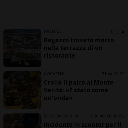
ASCONA
1 gior
Ragazzo trovato morto
nella terrazza di un
ristorante
LOCARNO
1 gior
132
Crolla il palco al Monte
Verità: «È stato come
un'onda»
MEZZOVICO-VIRA
20 ore
113
252
Incidente in scooter per il