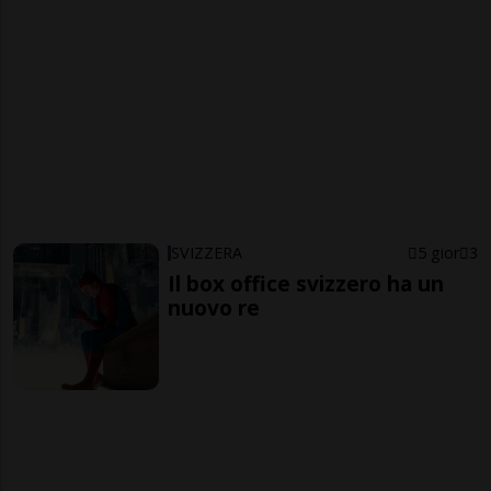
SVIZZERA
5 gior
3
Il box office svizzero ha un
nuovo re