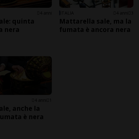
4 anni
ITALIA
4 anni
3
ale: quinta
Mattarella sale, ma la
a nera
fumata è ancora nera
4 anni
1
ale, anche la
fumata è nera