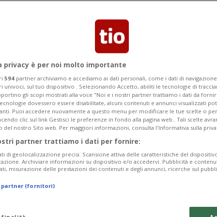
ranza dei partiti sarebbe pronta a
a privacy è per noi molto importante
ri
594
partner archiviamo e accediamo ai dati personali, come i dati di navigazione 
ri univoci, sul tuo dispositivo . Selezionando Accetto, abiliti le tecnologie di tracc
portino gli scopi mostrati alla voce "Noi e i nostri partner trattiamo i dati da fornir
tecnologie dovessero essere disabilitate, alcuni contenuti e annunci visualizzati 
vanti. Puoi accedere nuovamente a questo menu per modificare le tue scelte o per
endo clic sul link Gestisci le preferenze in fondo alla pagina web.. Tali scelte avr
o del nostro Sito web. Per maggiori informazioni, consulta l'Informativa sulla priva
ostri partner trattiamo i dati per fornire:
ati di geolocalizzazione precisi. Scansione attiva delle caratteristiche del dispositivo 
icazione. Archiviare informazioni su dispositivo e/o accedervi. Pubblicità e contenu
ati, misurazione delle prestazioni dei contenuti e degli annunci, ricerche sul pubbl
 partner (fornitori)
 finalità
Ac