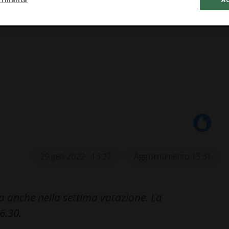
29 gen 2022 - 13:27
Aggiornamento 15:31
a anche nella settima votazione. La
6.30.