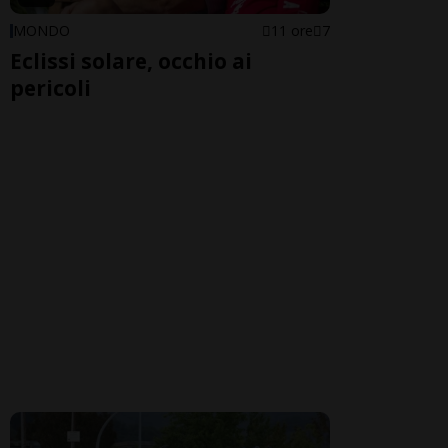
MONDO
11 ore
7
Eclissi solare, occhio ai
pericoli