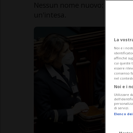
Nessun nome nuovo: la maggio
un'intesa.
La vostr
Noi e i nost
identificato
affinché sup
cui queste 
essere rile
consenso fac
nel contest
Noi e i n
Utilizzare d
dell’identif
personalizz
di servizi.
Elenco dei
Mostra