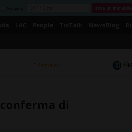
Acquista
nda
LAC
People
TioTalk
NewsBlog
R
Segnalaci
riconferma di