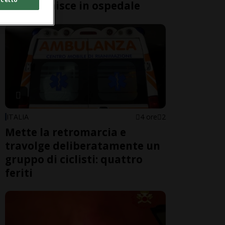
Gucci" finisce in ospedale
ITALIA
4 ore
2
Mette la retromarcia e
travolge deliberatamente un
gruppo di ciclisti: quattro
feriti