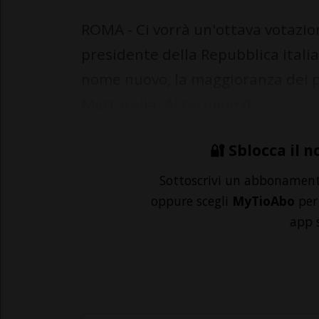
ROMA - Ci vorrà un'ottava votazione
presidente della Repubblica itali
nome nuovo, la maggioranza dei p
Mattarella. Al termine d...
🔐 Sblocca il n
Sottoscrivi un abbonamen
oppure scegli
MyTioAbo
per 
app 