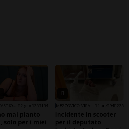
ARBEDO-CASTIONE
2 gior
25
154
MEZZOVICO-VIRA
4 ore
94
225
o mai pianto
Incidente in scooter
 solo per i miei
per il deputato