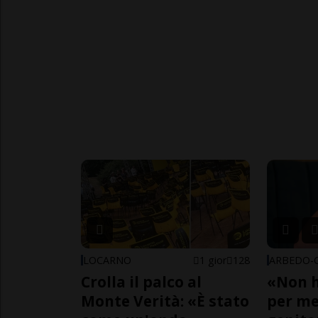
LOCARNO
1 gior
128
Crolla il palco al
«Non h
Monte Verità: «È stato
per me,