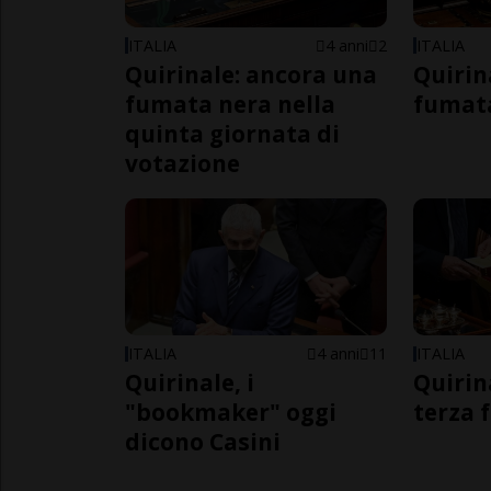
ITALIA
4 anni
2
ITALIA
Quirinale: ancora una
Quirin
fumata nera nella
fumat
quinta giornata di
votazione
ITALIA
4 anni
11
ITALIA
Quirinale, i
Quirin
"bookmaker" oggi
terza 
dicono Casini