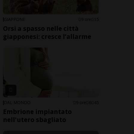
GIAPPONE
9 ore
15
Orsi a spasso nelle città
giapponesi: cresce l’allarme
DAL MONDO
9 ore
6
45
Embrione impiantato
nell'utero sbagliato