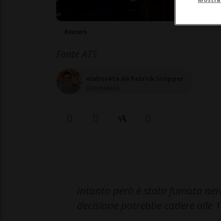
Reuters
Fonte ATS
elaborata da Patrick Stopper
Giornalista
Intanto però è stata fumata ner
decisione potrebbe cadere alle 1