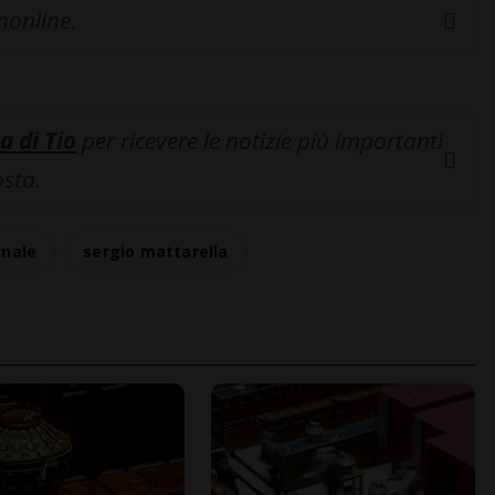
inonline.
a di Tio
per ricevere le notizie più importanti
osta.
inale
sergio mattarella