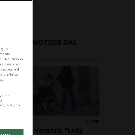
ULTIME NOTIZIE DAL
gli o
MONDO
iamento
e". Nel caso in
potrebbero non
 revocare il
anno effetto
cy.
ai fini
ti
ico, sviluppo
ITALIA
5 min
Malore in vacanza, "Lady
cetto