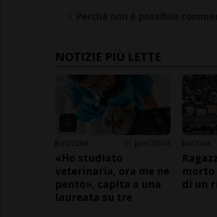
Perché non è possibile commen
NOTIZIE PIÙ LETTE
SVIZZERA
1 gior
20
43
ASCONA
«Ho studiato
Ragazz
veterinaria, ora me ne
morto 
pento», capita a una
di un 
laureata su tre