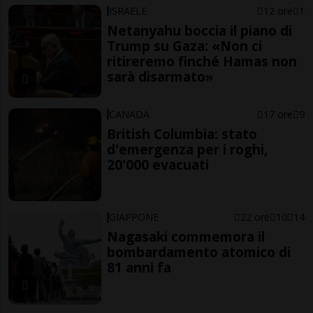
ISRAELE
12 ore
1
Netanyahu boccia il piano di
Trump su Gaza: «Non ci
ritireremo finché Hamas non
sarà disarmato»
CANADA
17 ore
9
British Columbia: stato
d'emergenza per i roghi,
20'000 evacuati
GIAPPONE
22 ore
10
14
Nagasaki commemora il
bombardamento atomico di
81 anni fa