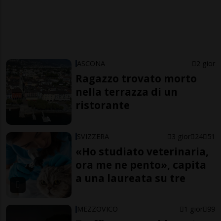
ASCONA
2 gior
Ragazzo trovato morto
nella terrazza di un
ristorante
SVIZZERA
3 gior
24
51
«Ho studiato veterinaria,
ora me ne pento», capita
a una laureata su tre
MEZZOVICO
1 gior
99