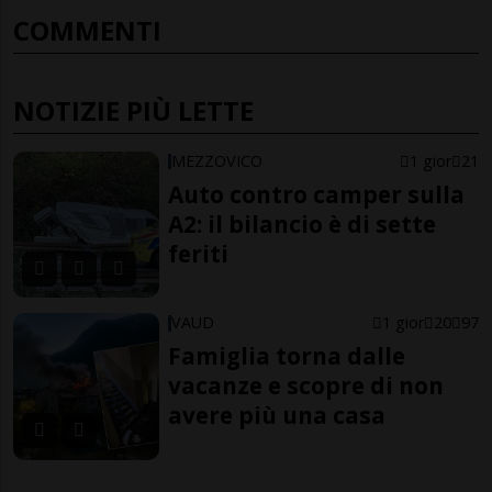
COMMENTI
NOTIZIE PIÙ LETTE
MEZZOVICO
1 gior
21
Auto contro camper sulla
A2: il bilancio è di sette
feriti
VAUD
1 gior
20
97
Famiglia torna dalle
vacanze e scopre di non
avere più una casa