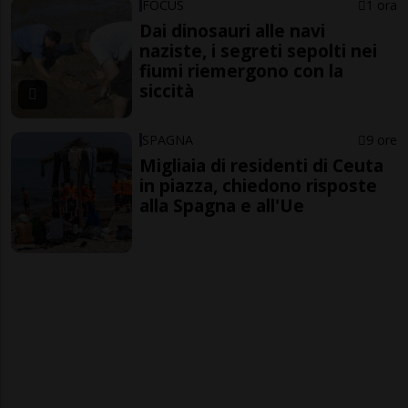
FOCUS
1 ora
Dai dinosauri alle navi
naziste, i segreti sepolti nei
fiumi riemergono con la
siccità
SPAGNA
9 ore
Migliaia di residenti di Ceuta
in piazza, chiedono risposte
alla Spagna e all'Ue