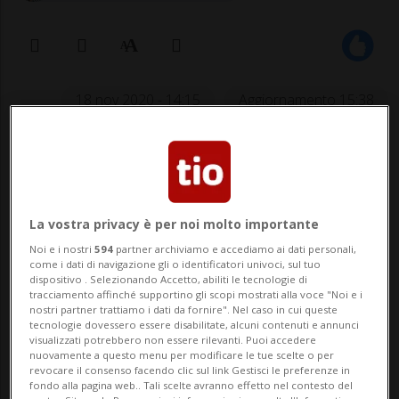
18 nov 2020 - 14:15
Aggiornamento 15:38
La condizione: che sia installato un
nuovo software di pilotaggio. A
costringere a terra il modello della
La vostra privacy è per noi molto importante
Boeing erano stati due disastri aerei
Noi e i nostri
594
partner archiviamo e accediamo ai dati personali,
come i dati di navigazione gli o identificatori univoci, sul tuo
che avevano causato la morte di 346
dispositivo . Selezionando Accetto, abiliti le tecnologie di
tracciamento affinché supportino gli scopi mostrati alla voce "Noi e i
persone.
nostri partner trattiamo i dati da fornire". Nel caso in cui queste
tecnologie dovessero essere disabilitate, alcuni contenuti e annunci
visualizzati potrebbero non essere rilevanti. Puoi accedere
nuovamente a questo menu per modificare le tue scelte o per
WASHINGTON - Il 737 MAX della Boeing
revocare il consenso facendo clic sul link Gestisci le preferenze in
fondo alla pagina web.. Tali scelte avranno effetto nel contesto del