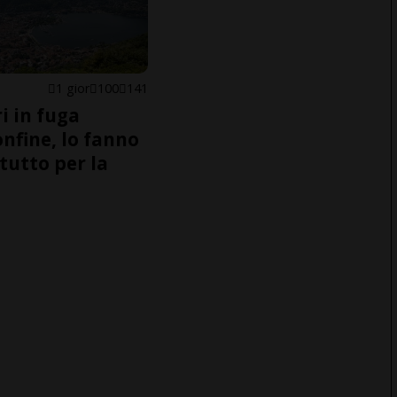
1 gior
100
141
i in fuga
onfine, lo fanno
tutto per la