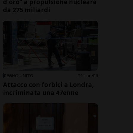
d'oro” a propulsione nucleare
da 275 miliardi
REGNO UNITO
11 ore
6
Attacco con forbici a Londra,
incriminata una 47enne