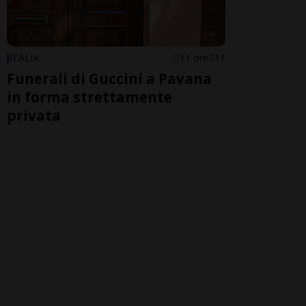
ITALIA
11 ore
11
Funerali di Guccini a Pavana
in forma strettamente
privata