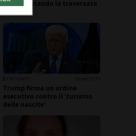
morti tentando la traversata
a nuoto
STATI UNITI
6 ore
1
13
Trump firma un ordine
esecutivo contro il 'turismo
delle nascite'