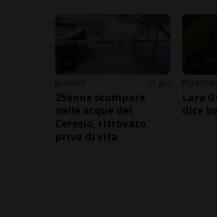
LUGANO
1 gior
SCI ALPI
25enne scompare
Lara G
nelle acque del
dice b
Ceresio, ritrovato
privo di vita