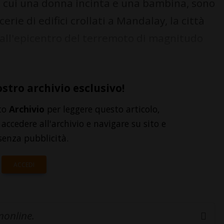
 cui una donna incinta e una bambina, sono
erie di edifici crollati a Mandalay, la città
 all'epicentro del terremoto di magnitudo
ostro archivio esclusivo!
to
Archivio
per leggere questo articolo,
accedere all'archivio e navigare su sito e
senza pubblicità.
ACCEDI
inonline.