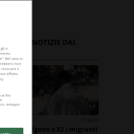
ULTIME NOTIZIE DAL
gli o
MONDO
iamento
e". Nel caso in
potrebbero non
 revocare il
anno effetto
cy.
ai fini
ti
ico, sviluppo
SPAGNA
5 ore
2
Ceuta, salgono a 82 i migranti
cetto