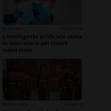
STATI UNITI
7 ore
2
19
L'intelligenza artificiale usata
in laboratorio per creare
nuovi virus
REGNO UNITO
9 ore
12