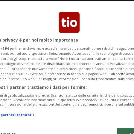
a privacy è per noi molto importante
ri
594
partner archiviamo e accediamo ai dati personali, come i dati di navigazione 
ri univoci, sul tuo dispositivo . Selezionando Accetto, abiliti le tecnologie di tracc
portino gli scopi mostrati alla voce "Noi e i nostri partner trattiamo i dati da fornir
tecnologie dovessero essere disabilitate, alcuni contenuti e annunci visualizzati 
vanti. Puoi accedere nuovamente a questo menu per modificare le tue scelte o per
endo clic sul link Gestisci le preferenze in fondo alla pagina web.. Tali scelte avr
o del nostro Sito web. Per maggiori informazioni, consulta l'Informativa sulla priva
ostri partner trattiamo i dati per fornire:
ati di geolocalizzazione precisi. Scansione attiva delle caratteristiche del dispositivo 
icazione. Archiviare informazioni su dispositivo e/o accedervi. Pubblicità e contenu
ati, misurazione delle prestazioni dei contenuti e degli annunci, ricerche sul pubbl
 partner (fornitori)
 finalità
Ac