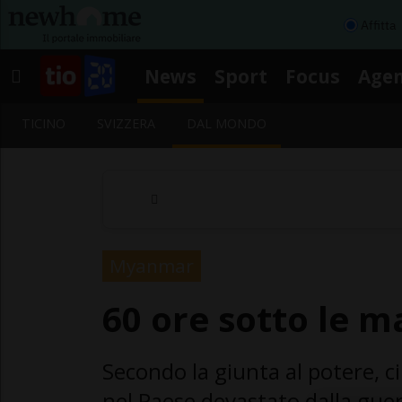
Affitta
News
Sport
Focus
Age
TICINO
SVIZZERA
DAL MONDO
Myanmar
60 ore sotto le ma
Secondo la giunta al potere, 
nel Paese devastato dalla guerr