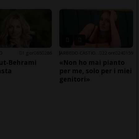
NO
1 gior
65
286
ARBEDO-CASTIONE
22 ore
24
159
ut-Behrami
«Non ho mai pianto
asta
per me, solo per i miei
genitori»