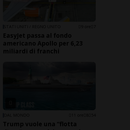
STATI UNITI / REGNO UNITO
9 ore
7
EasyJet passa al fondo
americano Apollo per 6,23
miliardi di franchi
DAL MONDO
11 ore
8
54
Trump vuole una “flotta