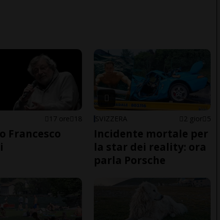
17 ore
18
SVIZZERA
2 gior
5
o Francesco
Incidente mortale per
i
la star dei reality: ora
parla Porsche