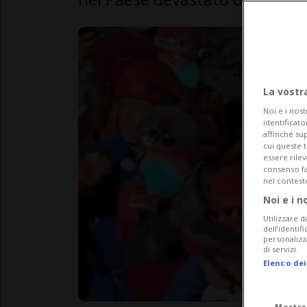
La vostr
Noi e i nost
identificato
affinché sup
cui queste 
essere rile
consenso fac
nel contest
Noi e i n
Utilizzare d
dell’identif
personalizz
di servizi.
Elenco dei
Mostra