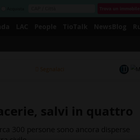
Acquista
nda
LAC
People
TioTalk
NewsBlog
R
Segnalaci
cerie, salvi in quattro
circa 300 persone sono ancora disperse
a civile.