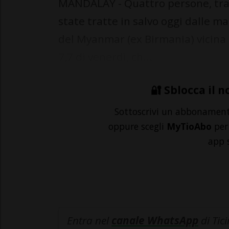
MANDALAY - Quattro persone, tra
state tratte in salvo oggi dalle mac
del Myanmar (ex Birmania) vicina
7,7 di venerdì, ch...
🔐 Sblocca il n
Sottoscrivi un abbonamen
oppure scegli
MyTioAbo
per 
app 
Entra nel
canale WhatsApp
di Tic