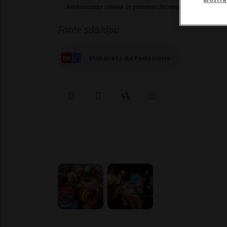
Ambasciata cinese in yanmar./scrennshot video
Fonte sda/dpa
elaborata da Redazione