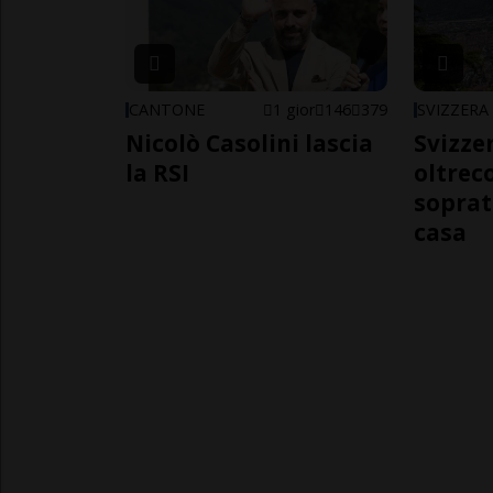
CANTONE
1 gior
146
379
SVIZZERA
Nicolò Casolini lascia
Svizzer
la RSI
oltrec
soprat
casa