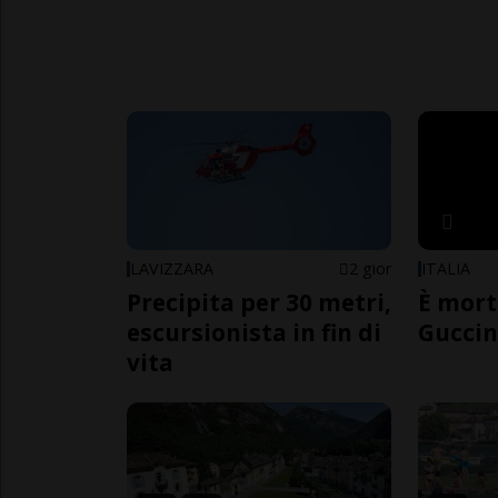
LAVIZZARA
2 gior
ITALIA
Precipita per 30 metri,
È mort
escursionista in fin di
Guccin
vita