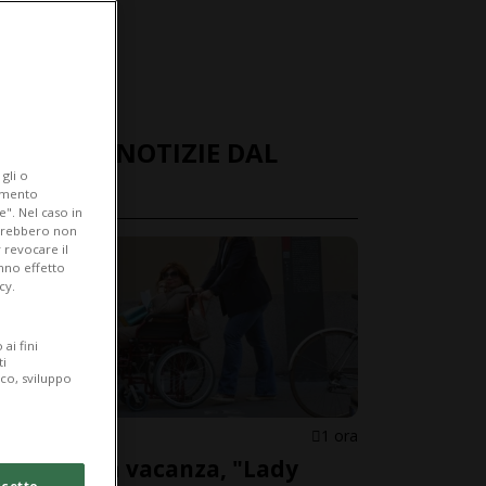
ULTIME NOTIZIE DAL
gli o
MONDO
iamento
e". Nel caso in
potrebbero non
 revocare il
anno effetto
cy.
ai fini
ti
ico, sviluppo
ITALIA
1 ora
Malore in vacanza, "Lady
cetto