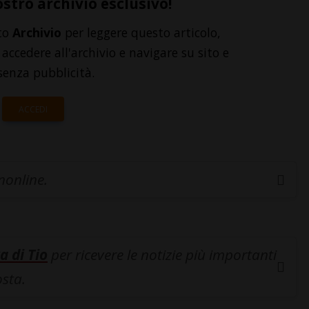
ostro archivio esclusivo!
to
Archivio
per leggere questo articolo,
accedere all'archivio e navigare su sito e
senza pubblicità.
ACCEDI
inonline.
a di Tio
per ricevere le notizie più importanti
osta.