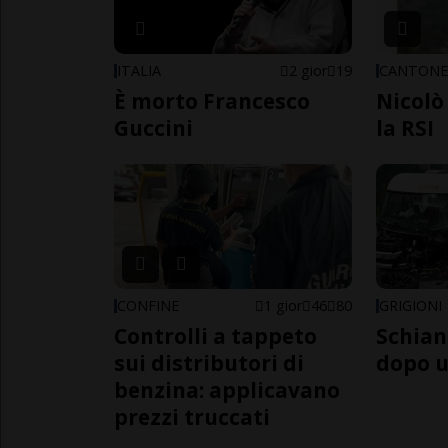
ITALIA
2 gior
19
CANTON
È morto Francesco
Nicolò 
Guccini
la RSI
CONFINE
1 gior
46
80
GRIGIONI
Controlli a tappeto
Schian
sui distributori di
dopo u
benzina: applicavano
prezzi truccati