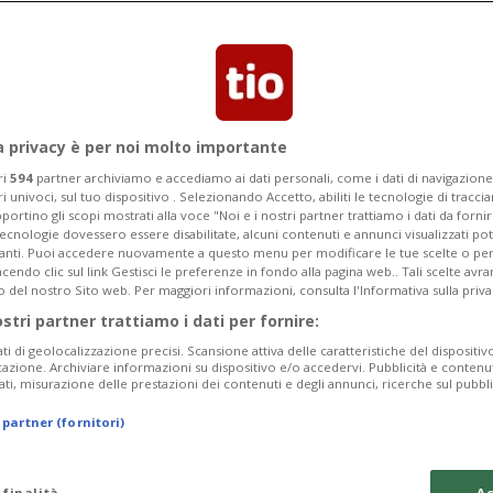
a privacy è per noi molto importante
ri
594
partner archiviamo e accediamo ai dati personali, come i dati di navigazione 
ri univoci, sul tuo dispositivo . Selezionando Accetto, abiliti le tecnologie di tracc
portino gli scopi mostrati alla voce "Noi e i nostri partner trattiamo i dati da fornir
tecnologie dovessero essere disabilitate, alcuni contenuti e annunci visualizzati 
vanti. Puoi accedere nuovamente a questo menu per modificare le tue scelte o per
endo clic sul link Gestisci le preferenze in fondo alla pagina web.. Tali scelte avr
o del nostro Sito web. Per maggiori informazioni, consulta l'Informativa sulla priva
ostri partner trattiamo i dati per fornire:
ati di geolocalizzazione precisi. Scansione attiva delle caratteristiche del dispositivo 
icazione. Archiviare informazioni su dispositivo e/o accedervi. Pubblicità e contenu
ati, misurazione delle prestazioni dei contenuti e degli annunci, ricerche sul pubbl
 partner (fornitori)
 finalità
Ac