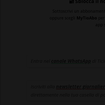
🔐 Sblocca il n
Sottoscrivi un abbonamen
oppure scegli
MyTioAbo
per 
app 
Entra nel
canale WhatsApp
di Tic
Iscriviti alla
newsletter giornalier
direttamente nella tua casella di p