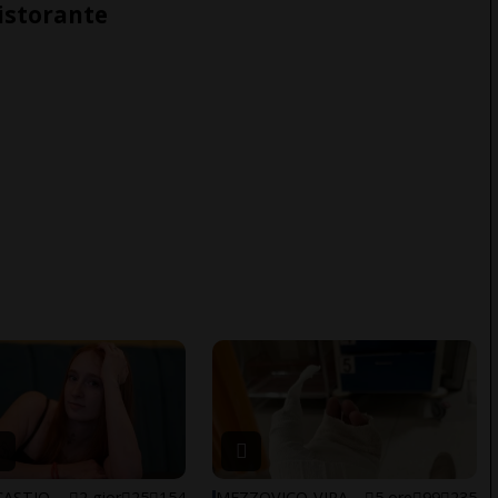
ristorante
ARBEDO-CASTIONE
2 gior
25
154
MEZZOVICO-VIRA
5 ore
99
235