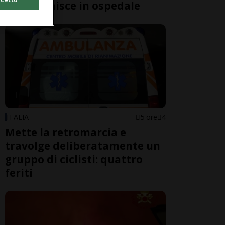
Gucci" finisce in ospedale
ITALIA
5 ore
4
Mette la retromarcia e
travolge deliberatamente un
gruppo di ciclisti: quattro
feriti