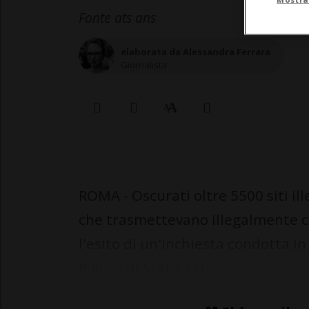
Fonte ats ans
elaborata da Alessandra Ferrara
Giornalista
ROMA - Oscurati oltre 5500 siti il
che trasmettevano illegalmente co
l'esito di un'inchiesta condotta in
Polizia di Stato a tu...