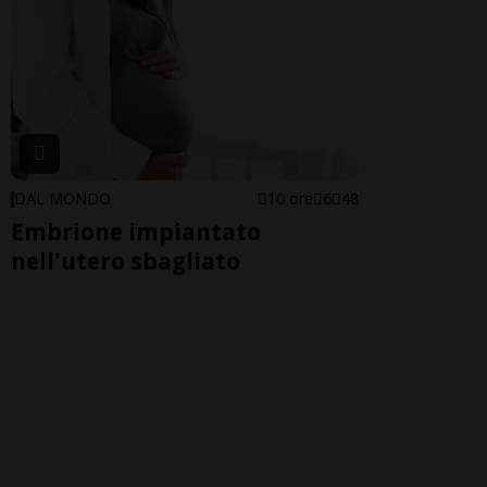
DAL MONDO
10 ore
6
48
Embrione impiantato
nell'utero sbagliato