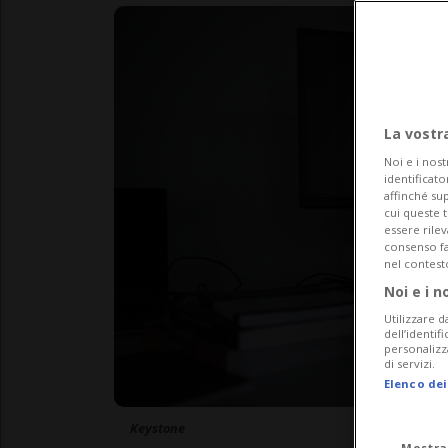
La vostr
Noi e i nost
identificato
affinché sup
cui queste 
essere rile
consenso fac
nel contest
Noi e i n
Utilizzare d
dell’identif
personalizz
di servizi.
Elenco dei
Keystone
Mostra