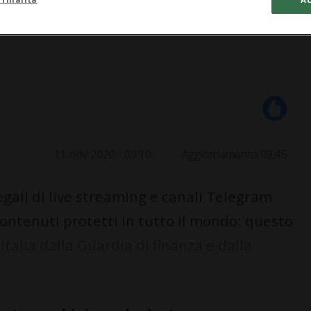
11 nov 2020 - 09:10
Aggiornamento 09:45
legali di live streaming e canali Telegram
ntenuti protetti in tutto il mondo: questo
 Italia dalla Guardia di finanza e dalla