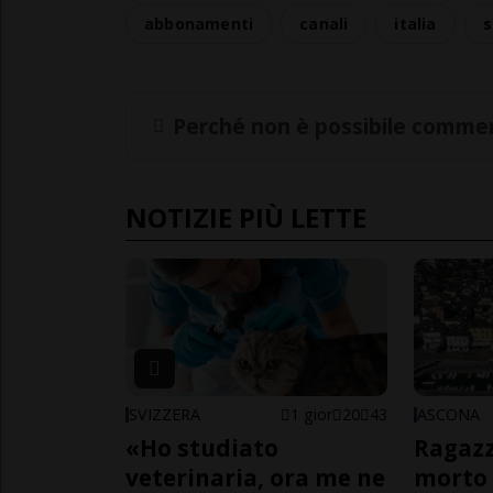
abbonamenti
canali
italia
s
Perché non è possibile commen
NOTIZIE PIÙ LETTE
SVIZZERA
1 gior
20
43
ASCONA
«Ho studiato
Ragazz
veterinaria, ora me ne
morto 