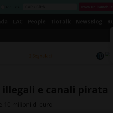
Acquista
nda
LAC
People
TioTalk
NewsBlog
R
Segnalaci
 illegali e canali pirata
re 10 milioni di euro