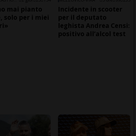
o mai pianto
Incidente in scooter
 solo per i miei
per il deputato
ri»
leghista Andrea Censi:
positivo all’alcol test