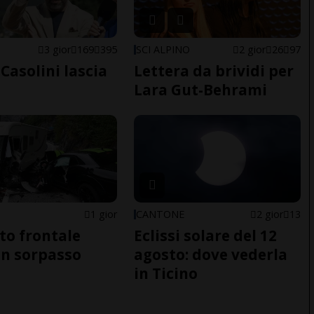
E
3 gior
169
395
SCI ALPINO
2 gior
26
97
Casolini lascia
Lettera da brividi per
Lara Gut-Behrami
1 gior
CANTONE
2 gior
13
to frontale
Eclissi solare del 12
n sorpasso
agosto: dove vederla
in Ticino