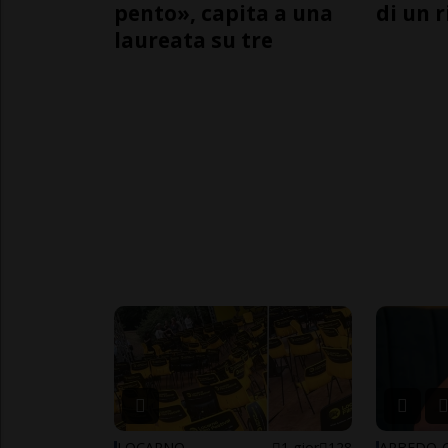
pento», capita a una
di un 
laureata su tre
LOCARNO
1 gior
128