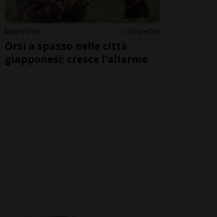
GIAPPONE
10 ore
16
Orsi a spasso nelle città
giapponesi: cresce l’allarme