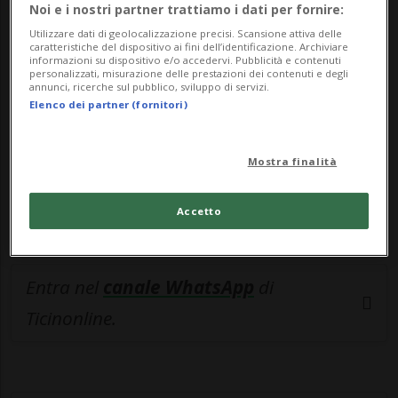
🔐 Sblocca il nostro archivio
Noi e i nostri partner trattiamo i dati per fornire:
esclusivo!
Utilizzare dati di geolocalizzazione precisi. Scansione attiva delle
caratteristiche del dispositivo ai fini dell’identificazione. Archiviare
informazioni su dispositivo e/o accedervi. Pubblicità e contenuti
Sottoscrivi un abbonamento
Archivio
per
personalizzati, misurazione delle prestazioni dei contenuti e degli
annunci, ricerche sul pubblico, sviluppo di servizi.
leggere questo articolo, oppure scegli
Elenco dei partner (fornitori)
MyTioAbo
per accedere all'archivio e
navigare su sito e app senza pubblicità.
Mostra finalità
ACCEDI
Accetto
Entra nel
canale WhatsApp
di
Ticinonline.