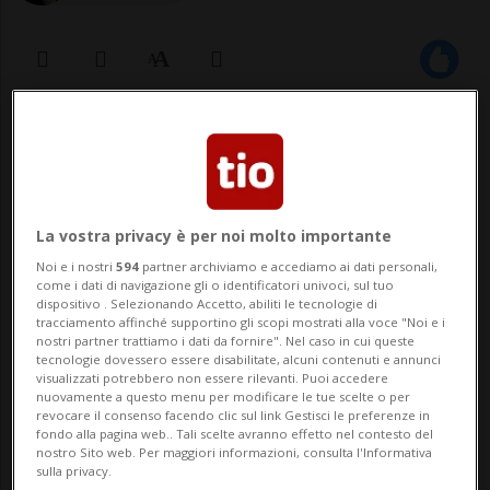
04 apr 2020 - 12:13
10
NEGRAR DI VALPOLICELLA - C’è un primo
caso di recidiva da Covid-19 in Italia. Una
La vostra privacy è per noi molto importante
donna, dimessa dall’ospedale dopo due
Noi e i nostri
594
partner archiviamo e accediamo ai dati personali,
come i dati di navigazione gli o identificatori univoci, sul tuo
tamponi negativi, ha iniziato a
dispositivo . Selezionando Accetto, abiliti le tecnologie di
tracciamento affinché supportino gli scopi mostrati alla voce "Noi e i
manifestare nuovamente i sintomi una
nostri partner trattiamo i dati da fornire". Nel caso in cui queste
tecnologie dovessero essere disabilitate, alcuni contenuti e annunci
visualizzati potrebbero non essere rilevanti. Puoi accedere
decina di giorni dopo. Tosse e una
nuovamente a questo menu per modificare le tue scelte o per
revocare il consenso facendo clic sul link Gestisci le preferenze in
leggera...
fondo alla pagina web.. Tali scelte avranno effetto nel contesto del
nostro Sito web. Per maggiori informazioni, consulta l'Informativa
sulla privacy.