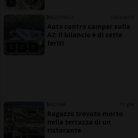
MEZZOVICO
20 ore
15
Auto contro camper sulla
A2: il bilancio è di sette
feriti
ASCONA
1 gior
Ragazzo trovato morto
nella terrazza di un
ristorante