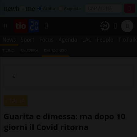
Affitta
Acquista
News
Sport
Focus
Agenda
LAC
People
TioTalk
TICINO
SVIZZERA
DAL MONDO
ITALIA
Guarita e dimessa: ma dopo 10
giorni il Covid ritorna