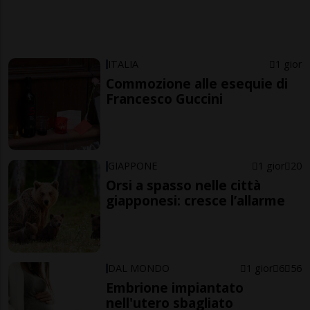
ITALIA
1 gior
Commozione alle esequie di
Francesco Guccini
GIAPPONE
1 gior
20
Orsi a spasso nelle città
giapponesi: cresce l’allarme
DAL MONDO
1 gior
6
56
Embrione impiantato
nell'utero sbagliato