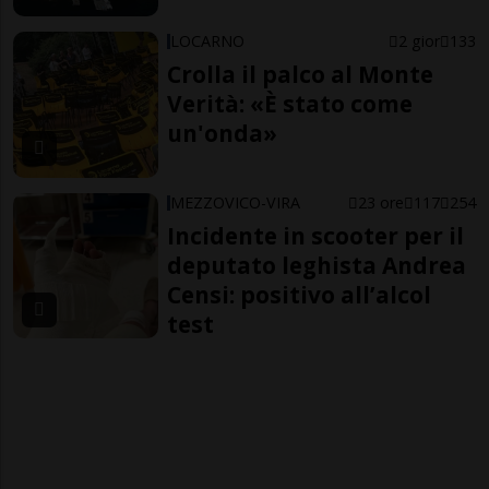
LOCARNO
2 gior
133
Crolla il palco al Monte
Verità: «È stato come
un'onda»
MEZZOVICO-VIRA
23 ore
117
254
Incidente in scooter per il
deputato leghista Andrea
Censi: positivo all’alcol
test