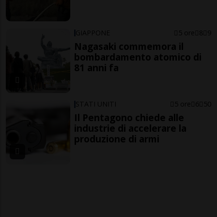
GIAPPONE
5 ore
8
9
Nagasaki commemora il
bombardamento atomico di
81 anni fa
STATI UNITI
5 ore
6
50
Il Pentagono chiede alle
industrie di accelerare la
produzione di armi