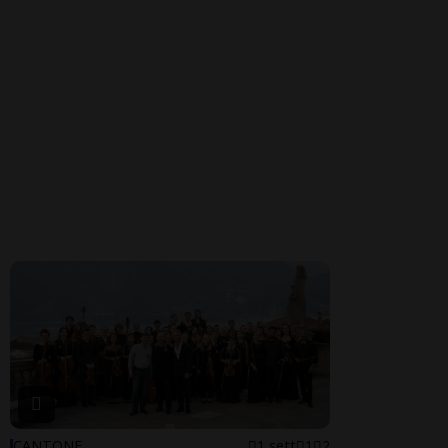
CANTONE
1 sett
1
2