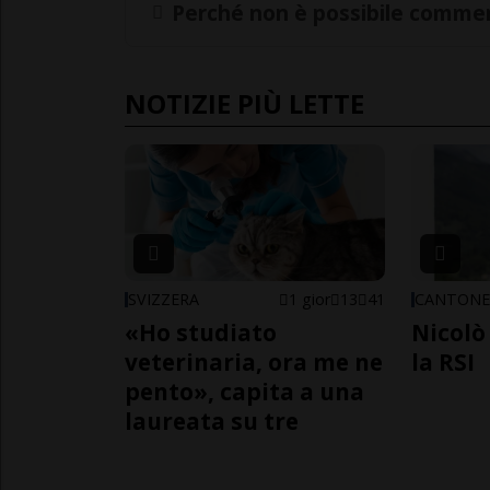
Perché non è possibile commen
NOTIZIE PIÙ LETTE
SVIZZERA
1 gior
13
41
CANTON
«Ho studiato
Nicolò 
veterinaria, ora me ne
la RSI
pento», capita a una
laureata su tre