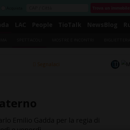
Acquista
nda
LAC
People
TioTalk
NewsBlog
R
EMA
SPETTACOLI
MOSTRE E INCONTRI
BIGLIETTERI
Segnalaci
Materno
arlo Emilio Gadda per la regia di
vedì e venerdì