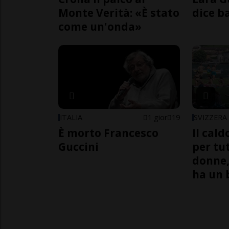
Monte Verità: «È stato
dice b
come un'onda»
ITALIA
1 gior
19
SVIZZERA
È morto Francesco
Il cal
Guccini
per tut
donne,
ha un 