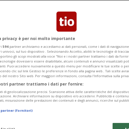
a privacy è per noi molto importante
ri
594
partner archiviamo e accediamo ai dati personali, come i dati di navigazione 
ri univoci, sul tuo dispositivo . Selezionando Accetto, abiliti le tecnologie di tracc
portino gli scopi mostrati alla voce "Noi e i nostri partner trattiamo i dati da fornir
tecnologie dovessero essere disabilitate, alcuni contenuti e annunci visualizzati 
vanti. Puoi accedere nuovamente a questo menu per modificare le tue scelte o per
endo clic sul link Gestisci le preferenze in fondo alla pagina web.. Tali scelte avr
o del nostro Sito web. Per maggiori informazioni, consulta l'Informativa sulla priva
ostri partner trattiamo i dati per fornire:
ati di geolocalizzazione precisi. Scansione attiva delle caratteristiche del dispositivo 
icazione. Archiviare informazioni su dispositivo e/o accedervi. Pubblicità e contenu
ati, misurazione delle prestazioni dei contenuti e degli annunci, ricerche sul pubbl
 partner (fornitori)
 finalità
Ac