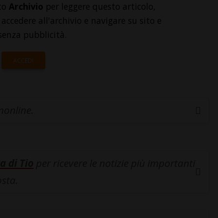
to
Archivio
per leggere questo articolo,
accedere all'archivio e navigare su sito e
senza pubblicità.
ACCEDI
inonline.
a di Tio
per ricevere le notizie più importanti
osta.