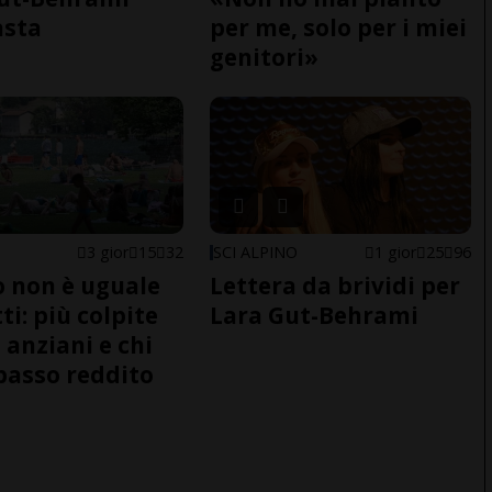
asta
per me, solo per i miei
genitori»
3 gior
15
32
SCI ALPINO
1 gior
25
96
do non è uguale
Lettera da brividi per
ti: più colpite
Lara Gut-Behrami
 anziani e chi
basso reddito