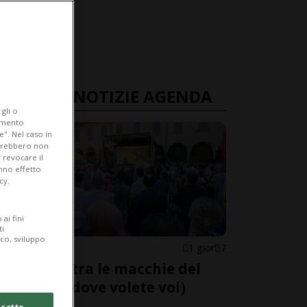
ULTIME NOTIZIE AGENDA
gli o
iamento
e". Nel caso in
potrebbero non
 revocare il
anno effetto
cy.
ai fini
ti
ico, sviluppo
AGENDONE
1 gior
7
Perdersi tra le macchie del
Pardo (o dove volete voi)
cetto