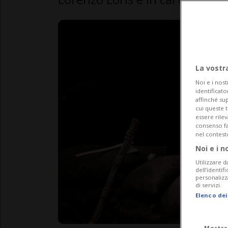
La vostr
Noi e i nost
identificato
affinché sup
cui queste 
essere rile
consenso fac
nel contest
Noi e i n
Utilizzare d
dell’identif
personalizz
di servizi.
Elenco dei
Mostra