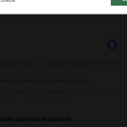
gen 2015 - 06:00
Aggiornamento 10 gen 2018 - 10:20
Contrabbando Culturale Svizzera-
 29 e venerdì 30 gennaio tra le mura del
 cognizione del dolore”d...
ostro archivio esclusivo!