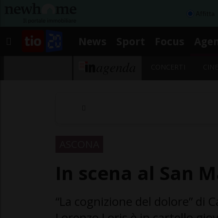
Affitta
News
Sport
Focus
Age
CONCERTI
CIN
ASCONA
In scena al San 
“La cognizione del dolore” di C
Lorenzo Loris è in cartello gio