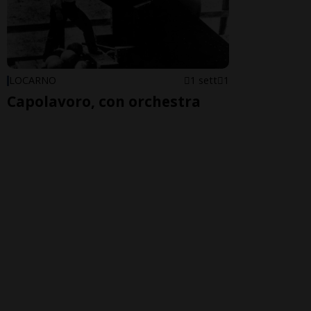
LOCARNO
1 sett
1
Capolavoro, con orchestra