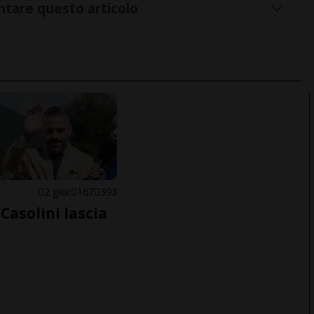
tare questo articolo
E
2 gior
167
393
Casolini lascia