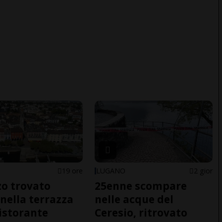
19 ore
LUGANO
2 gior
o trovato
25enne scompare
nella terrazza
nelle acque del
ristorante
Ceresio, ritrovato