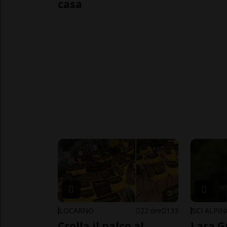
casa
LOCARNO
22 ore
133
SCI ALPI
Crolla il palco al
Lara G