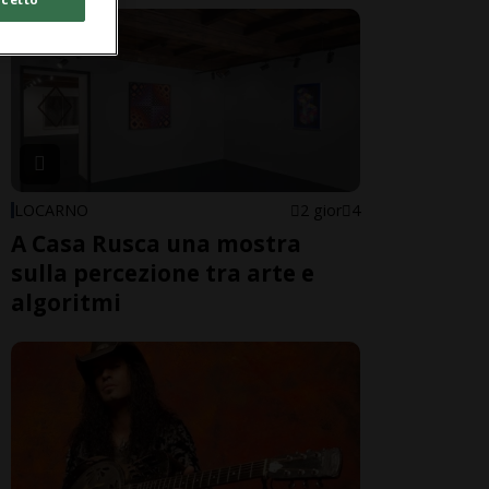
LOCARNO
2 gior
4
A Casa Rusca una mostra
sulla percezione tra arte e
algoritmi