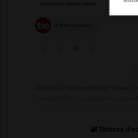
FONTE FOTO: AGNEZA DORKIN
di di Marco Sestito
27 
ASCONA - Nell’ambito di “Viavai, 
Lombardia”, in programma giovedì
Teatro San Materno di Ascona, “La
🔐 Sblocca il n