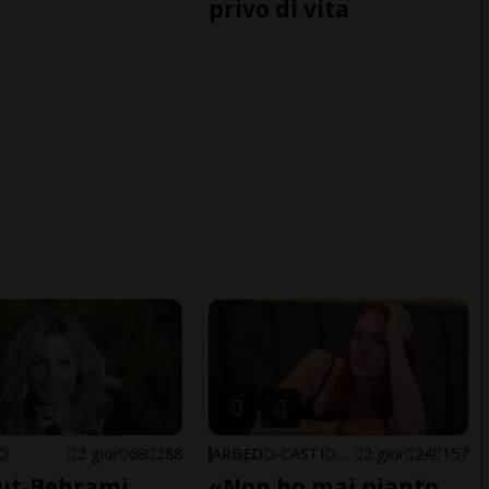
privo di vita
NO
2 gior
68
288
ARBEDO-CASTIONE
2 gior
24
157
ut-Behrami
«Non ho mai pianto