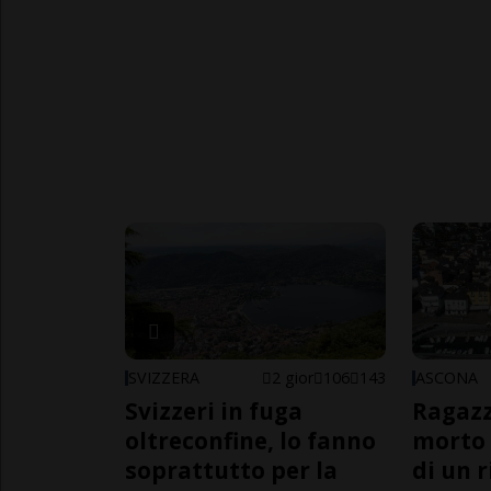
SVIZZERA
2 gior
106
143
ASCONA
Svizzeri in fuga
Ragazz
oltreconfine, lo fanno
morto 
soprattutto per la
di un 