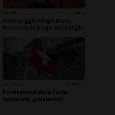
TICINO
4 gior
2
Vallemaggia Magic Blues,
finale con la Magic Rock Night
AGENDONE
1 sett
18
È il weekend della Festa
nazionale, godetevelo!