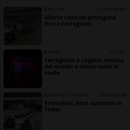
CANTONE
3 ore
20
167
Allerta canicola prorogata
fino a Ferragosto
LUGANO
3 ore
1
Ferragosto a Lugano: musica
dal mondo e danze sotto le
stelle
CANTONE / SVIZZERA
5 ore
38
99
Frontalieri, lieve aumento in
Ticino