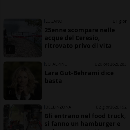
LUGANO
1 gior
25enne scompare nelle
acque del Ceresio,
ritrovato privo di vita
SCI ALPINO
20 ore
62
283
Lara Gut-Behrami dice
basta
BELLINZONA
2 gior
82
192
Gli entrano nel food truck,
si fanno un hamburger e