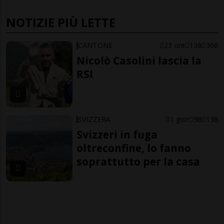
NOTIZIE PIÙ LETTE
CANTONE
23 ore
138
366
Nicolò Casolini lascia la
RSI
SVIZZERA
1 gior
96
138
Svizzeri in fuga
oltreconfine, lo fanno
soprattutto per la casa