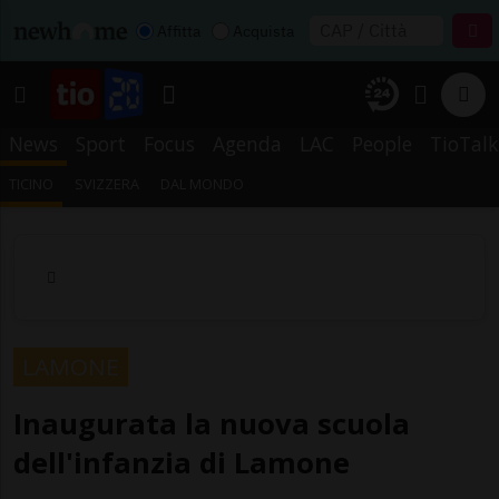
Affitta
Acquista
News
Sport
Focus
Agenda
LAC
People
TioTalk
TICINO
SVIZZERA
DAL MONDO
LAMONE
Inaugurata la nuova scuola
dell'infanzia di Lamone