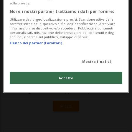
allievi del primo ciclo delle scuole
sulla privacy.
Noi e i nostri partner trattiamo i dati per fornire:
elementari, hanno deliziato i numerosi
Utilizzare dati di geolocalizzazione precisi. Scansione attiva delle
presen...
caratteristiche del dispositivo ai fini dell’identificazione. Archiviare
informazioni su dispositivo e/o accedervi. Pubblicità e contenuti
personalizzati, misurazione delle prestazioni dei contenuti e degli
annunci, ricerche sul pubblico, sviluppo di servizi.
🔐 Sblocca il nostro archivio
Elenco dei partner (fornitori)
esclusivo!
Mostra finalità
Sottoscrivi un abbonamento
Archivio
per
leggere questo articolo, oppure scegli
Accetto
MyTioAbo
per accedere all'archivio e
navigare su sito e app senza pubblicità.
ACCEDI