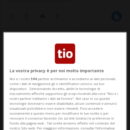
18 nov 2024 - 13:51
La vostra privacy è per noi molto importante
Noi e i nostri
594
partner archiviamo e accediamo ai dati personali,
come i dati di navigazione gli o identificatori univoci, sul tuo
dispositivo . Selezionando Accetto, abiliti le tecnologie di
LAMONE - Sabato 16 novembre i bambini
tracciamento affinché supportino gli scopi mostrati alla voce "Noi e i
nostri partner trattiamo i dati da fornire". Nel caso in cui queste
della scuola dell’infanzia di Lamone hanno
tecnologie dovessero essere disabilitate, alcuni contenuti e annunci
visualizzati potrebbero non essere rilevanti. Puoi accedere
«festeggiato e presentato il loro nuovo
nuovamente a questo menu per modificare le tue scelte o per
revocare il consenso facendo clic sul link Gestisci le preferenze in
asilo alla popolazione».Accompagnati dagli
fondo alla pagina web.. Tali scelte avranno effetto nel contesto del
nostro Sito web. Per maggiori informazioni, consulta l'Informativa