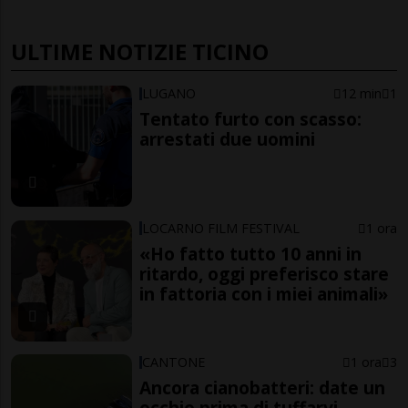
ULTIME NOTIZIE TICINO
LUGANO
12 min
1
Tentato furto con scasso:
arrestati due uomini
LOCARNO FILM FESTIVAL
1 ora
«Ho fatto tutto 10 anni in
ritardo, oggi preferisco stare
in fattoria con i miei animali»
CANTONE
1 ora
3
Ancora cianobatteri: date un
occhio prima di tuffarvi