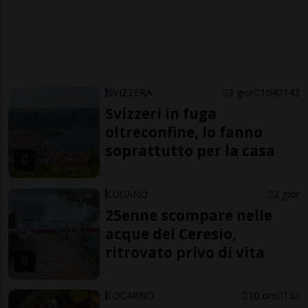
SVIZZERA
2 gior
104
142
Svizzeri in fuga
oltreconfine, lo fanno
soprattutto per la casa
LUGANO
2 gior
25enne scompare nelle
acque del Ceresio,
ritrovato privo di vita
LOCARNO
10 ore
132