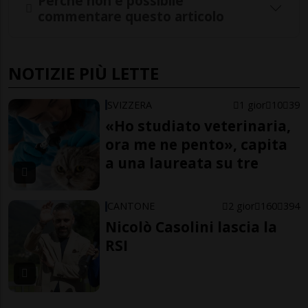
Perché non è possibile
commentare questo articolo
NOTIZIE PIÙ LETTE
SVIZZERA
1 gior
10
39
«Ho studiato veterinaria,
ora me ne pento», capita
a una laureata su tre
CANTONE
2 gior
160
394
Nicolò Casolini lascia la
RSI