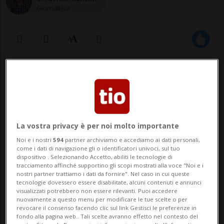
Giornalista
04 apr 2022 - 13:40
Gli ultimi risultati dello studio James,
che compie 10 anni, presentano dati
La vostra privacy è per noi molto importante
inquietanti. Commenta la nostra
Noi e i nostri
594
partner archiviamo e accediamo ai dati personali,
come i dati di navigazione gli o identificatori univoci, sul tuo
diretta su Facebook, Youtube, Twitter
dispositivo . Selezionando Accetto, abiliti le tecnologie di
tracciamento affinché supportino gli scopi mostrati alla voce "Noi e i
e LinkedIn.
nostri partner trattiamo i dati da fornire". Nel caso in cui queste
tecnologie dovessero essere disabilitate, alcuni contenuti e annunci
visualizzati potrebbero non essere rilevanti. Puoi accedere
nuovamente a questo menu per modificare le tue scelte o per
LUGANO - Con lo smartphone in pugno,
revocare il consenso facendo clic sul link Gestisci le preferenze in
fondo alla pagina web.. Tali scelte avranno effetto nel contesto del
chiusi nella propria camera. Teenager