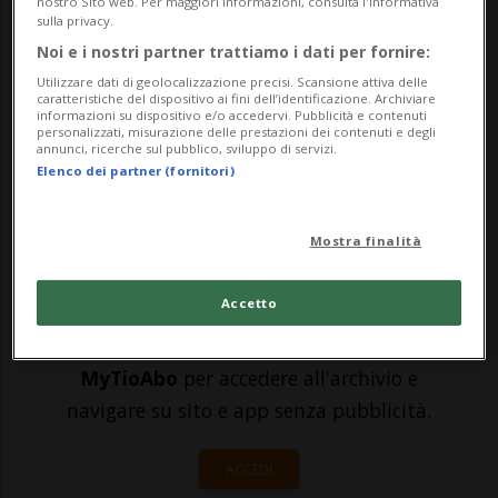
nostro Sito web. Per maggiori informazioni, consulta l'Informativa
sulla privacy.
sempre più isolati fisicamente dai propri
Noi e i nostri partner trattiamo i dati per fornire:
coetanei. È l'allarmante dato che emerge
Utilizzare dati di geolocalizzazione precisi. Scansione attiva delle
caratteristiche del dispositivo ai fini dell’identificazione. Archiviare
dall'ultimo studio James, che compie 10
informazioni su dispositivo e/o accedervi. Pubblicità e contenuti
personalizzati, misurazione delle prestazioni dei contenuti e degli
annunci, ricerche sul pubblico, sviluppo di servizi.
anni. Quali sono i fenomeni più...
Elenco dei partner (fornitori)
🔐 Sblocca il nostro archivio
Mostra finalità
esclusivo!
Accetto
Sottoscrivi un abbonamento
Archivio
per
leggere questo articolo, oppure scegli
MyTioAbo
per accedere all'archivio e
navigare su sito e app senza pubblicità.
ACCEDI