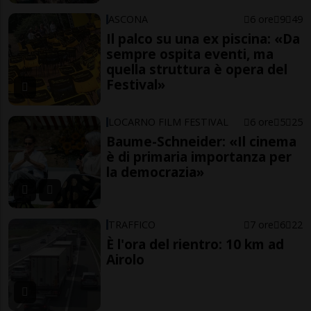
ASCONA
6 ore
9
49
Il palco su una ex piscina: «Da
sempre ospita eventi, ma
quella struttura è opera del
Festival»
LOCARNO FILM FESTIVAL
6 ore
5
25
Baume-Schneider: «Il cinema
è di primaria importanza per
la democrazia»
TRAFFICO
7 ore
6
22
È l'ora del rientro: 10 km ad
Airolo