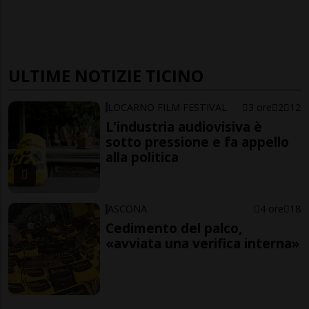
ULTIME NOTIZIE TICINO
LOCARNO FILM FESTIVAL
3 ore
2
12
L'industria audiovisiva è
sotto pressione e fa appello
alla politica
ASCONA
4 ore
18
Cedimento del palco,
«avviata una verifica interna»