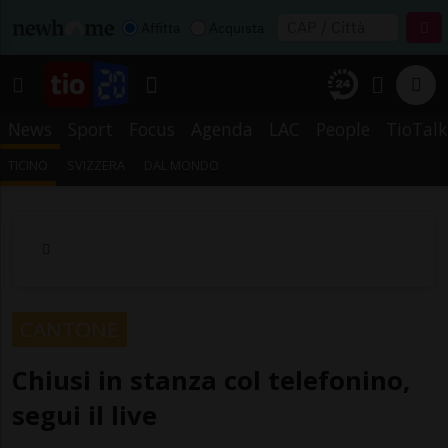
Affitta
Acquista
News
Sport
Focus
Agenda
LAC
People
TioTalk
TICINO
SVIZZERA
DAL MONDO
CANTONE
Chiusi in stanza col telefonino,
segui il live