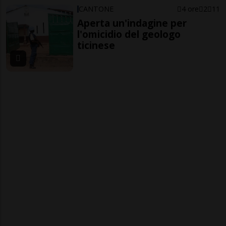
CANTONE
4 ore
2
11
Aperta un'indagine per
l'omicidio del geologo
ticinese