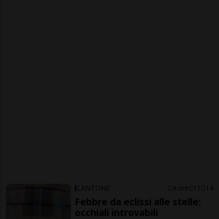
CANTONE
4 ore
11
14
Febbre da eclissi alle stelle:
occhiali introvabili