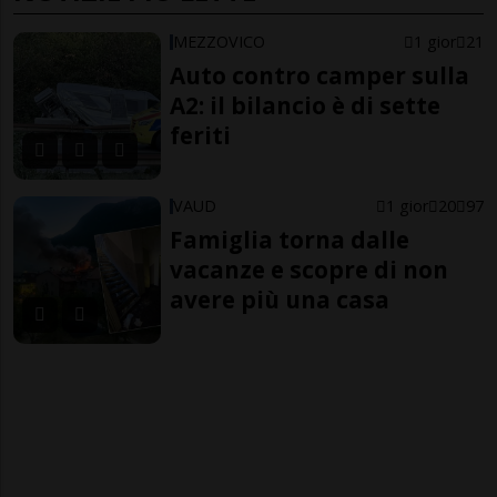
MEZZOVICO
1 gior
21
Auto contro camper sulla
A2: il bilancio è di sette
feriti
VAUD
1 gior
20
97
Famiglia torna dalle
vacanze e scopre di non
avere più una casa