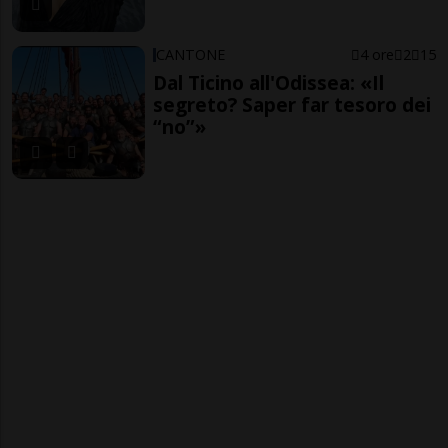
CANTONE
4 ore
2
15
Dal Ticino all'Odissea: «Il
segreto? Saper far tesoro dei
“no”»