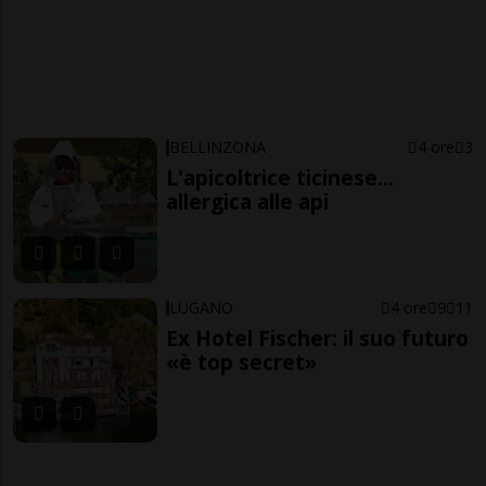
BELLINZONA
4 ore
3
L'apicoltrice ticinese...
allergica alle api
LUGANO
4 ore
9
11
Ex Hotel Fischer: il suo futuro
«è top secret»