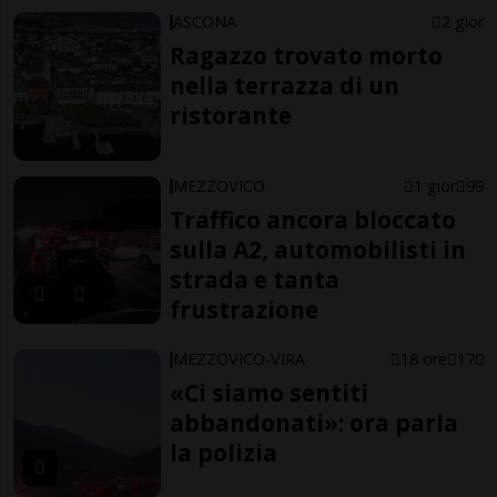
ASCONA
2 gior
Ragazzo trovato morto
nella terrazza di un
ristorante
MEZZOVICO
1 gior
99
Traffico ancora bloccato
sulla A2, automobilisti in
strada e tanta
frustrazione
MEZZOVICO-VIRA
18 ore
170
«Ci siamo sentiti
abbandonati»: ora parla
la polizia