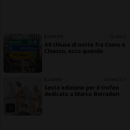
CONFINE
2 ore
2
A9 chiusa di notte fra Como e
Chiasso, ecco quando
LUGANO
3 ore
1
7
Sesta edizione per il trofeo
dedicato a Marco Borradori