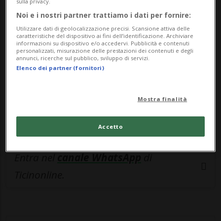
🔐 Sblocca il nostro archivio
sulla privacy.
Noi e i nostri partner trattiamo i dati per fornire:
esclusivo!
Utilizzare dati di geolocalizzazione precisi. Scansione attiva delle
caratteristiche del dispositivo ai fini dell’identificazione. Archiviare
Sottoscrivi un abbonamento
Archivio
per
informazioni su dispositivo e/o accedervi. Pubblicità e contenuti
leggere questo articolo, oppure scegli
personalizzati, misurazione delle prestazioni dei contenuti e degli
annunci, ricerche sul pubblico, sviluppo di servizi.
MyTioAbo
per accedere all'archivio e
Elenco dei partner (fornitori)
navigare su sito e app senza pubblicità.
Mostra finalità
ACCEDI
Accetto
Entra nel
canale WhatsApp
di
Ticinonline.