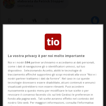
elaborata da Patrick Stopper
Giornalista
15 mar 2021 - 14:50
BELLINZONA / BERNA - Nel 2021 la
La vostra privacy è per noi molto importante
Confederazione investirà circa 2,9 miliardi
Noi e i nostri
594
partner archiviamo e accediamo ai dati personali,
di franchi nella rete delle strade nazionali.
come i dati di navigazione gli o identificatori univoci, sul tuo
dispositivo . Selezionando Accetto, abiliti le tecnologie di
Il budget servirà a finanziare lavori di
tracciamento affinché supportino gli scopi mostrati alla voce "Noi e i
nostri partner trattiamo i dati da fornire". Nel caso in cui queste
manutenzione, esercizio, miglioria e
tecnologie dovessero essere disabilitate, alcuni contenuti e annunci
visualizzati potrebbero non essere rilevanti. Puoi accedere
costruzione. Tra i progetti che pre...
nuovamente a questo menu per modificare le tue scelte o per
revocare il consenso facendo clic sul link Gestisci le preferenze in
fondo alla pagina web.. Tali scelte avranno effetto nel contesto del
nostro Sito web. Per maggiori informazioni, consulta l'Informativa