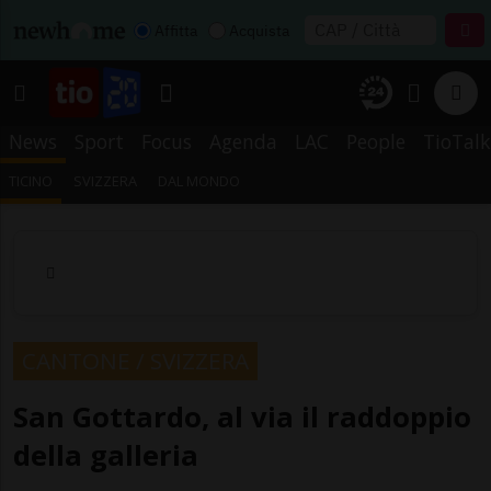
Affitta
Acquista
News
Sport
Focus
Agenda
LAC
People
TioTalk
TICINO
SVIZZERA
DAL MONDO
CANTONE / SVIZZERA
San Gottardo, al via il raddoppio
della galleria