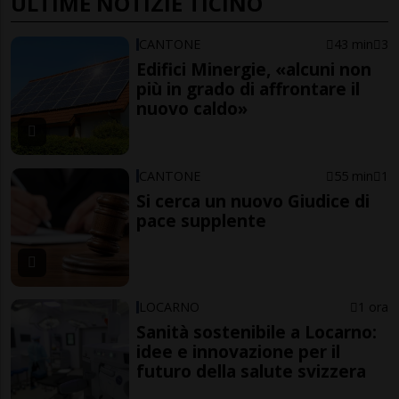
ULTIME NOTIZIE TICINO
CANTONE
43 min
3
Edifici Minergie, «alcuni non
più in grado di affrontare il
nuovo caldo»
CANTONE
55 min
1
Si cerca un nuovo Giudice di
pace supplente
LOCARNO
1 ora
Sanità sostenibile a Locarno:
idee e innovazione per il
futuro della salute svizzera