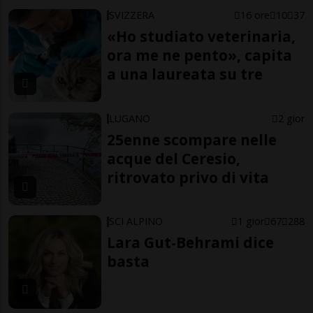
SVIZZERA
16 ore
10
37
«Ho studiato veterinaria,
ora me ne pento», capita
a una laureata su tre
LUGANO
2 gior
25enne scompare nelle
acque del Ceresio,
ritrovato privo di vita
SCI ALPINO
1 gior
67
288
Lara Gut-Behrami dice
basta