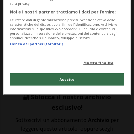
sulla privacy.
Noi e i nostri partner trattiamo i dati per fornire:
LUGANO - È l'immagine della vita notturna
Utilizzare dati di geolocalizzazione precisi. Scansione attiva delle
decimata dal Covid, e dalle normative. Ma
caratteristiche del dispositivo ai fini dell’identificazione. Archiviare
informazioni su dispositivo e/o accedervi. Pubblicità e contenuti
personalizzati, misurazione delle prestazioni dei contenuti e degli
anche dell'impasse del Municipio
annunci, ricerche sul pubblico, sviluppo di servizi.
Elenco dei partner (fornitori)
luganese. Alla Foce del Cassarate nel
weekend ha esordito il nuovo regime
Mostra finalità
"proibizionista": niente alcolici, entrata a
nu...
Accetto
🔐 Sblocca il nostro archivio
esclusivo!
Sottoscrivi un abbonamento
Archivio
per
leggere questo articolo, oppure scegli