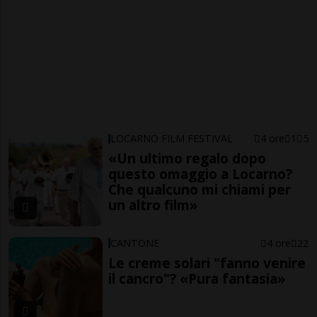
LOCARNO FILM FESTIVAL
4 ore
1
5
«Un ultimo regalo dopo
questo omaggio a Locarno?
Che qualcuno mi chiami per
un altro film»
CANTONE
4 ore
22
Le creme solari "fanno venire
il cancro"? «Pura fantasia»