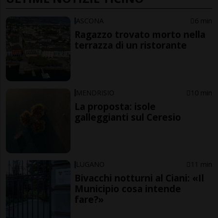
ASCONA
6 min
Ragazzo trovato morto nella
terrazza di un ristorante
MENDRISIO
10 min
La proposta: isole
galleggianti sul Ceresio
LUGANO
11 min
Bivacchi notturni al Ciani: «Il
Municipio cosa intende
fare?»