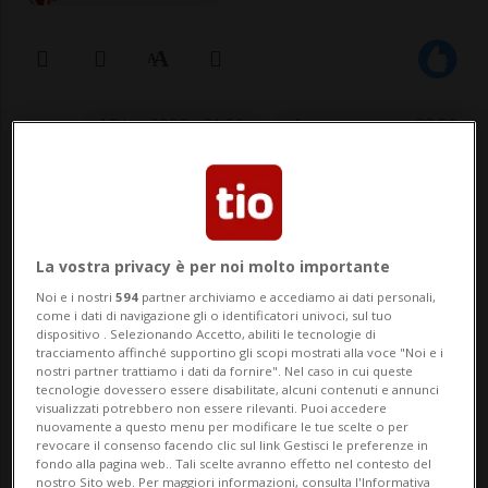
19 lug 2020 - 21:50
Aggiornamento 23:56
La vostra privacy è per noi molto importante
Noi e i nostri
594
partner archiviamo e accediamo ai dati personali,
come i dati di navigazione gli o identificatori univoci, sul tuo
dispositivo . Selezionando Accetto, abiliti le tecnologie di
tracciamento affinché supportino gli scopi mostrati alla voce "Noi e i
Il municipale Roberto Badaracco:
nostri partner trattiamo i dati da fornire". Nel caso in cui queste
«Valutiamo nuovi cambiamenti.
tecnologie dovessero essere disabilitate, alcuni contenuti e annunci
visualizzati potrebbero non essere rilevanti. Puoi accedere
Andare avanti così non avrebbe
nuovamente a questo menu per modificare le tue scelte o per
revocare il consenso facendo clic sul link Gestisci le preferenze in
senso»
fondo alla pagina web.. Tali scelte avranno effetto nel contesto del
nostro Sito web. Per maggiori informazioni, consulta l'Informativa