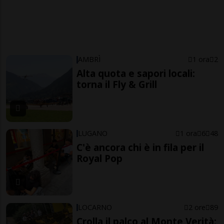
AMBRÌ
1 ora
2
Alta quota e sapori locali:
torna il Fly & Grill
LUGANO
1 ora
6
48
C'è ancora chi è in fila per il
Royal Pop
LOCARNO
2 ore
89
Crolla il palco al Monte Verità: