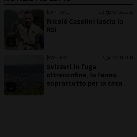
CANTONE
2 gior
159
383
Nicolò Casolini lascia la
RSI
SVIZZERA
2 gior
103
143
Svizzeri in fuga
oltreconfine, lo fanno
soprattutto per la casa