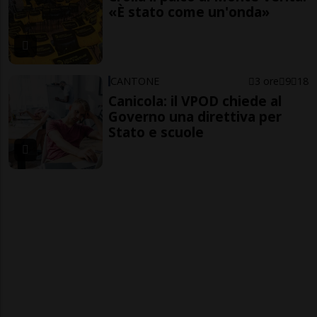
«È stato come un'onda»
CANTONE
3 ore
9
18
Canicola: il VPOD chiede al
Governo una direttiva per
Stato e scuole