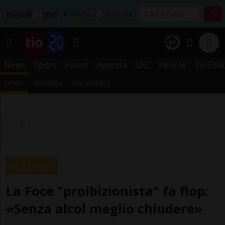
Affitta
Acquista
News
Sport
Focus
Agenda
LAC
People
TioTalk
TICINO
SVIZZERA
DAL MONDO
LUGANO
La Foce "proibizionista" fa flop:
«Senza alcol meglio chiudere»