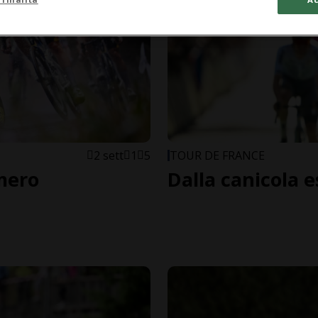
2 sett
1
5
TOUR DE FRANCE
mero
Dalla canicola e