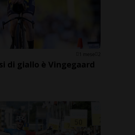
1 mese
2
rsi di giallo è Vingegaard