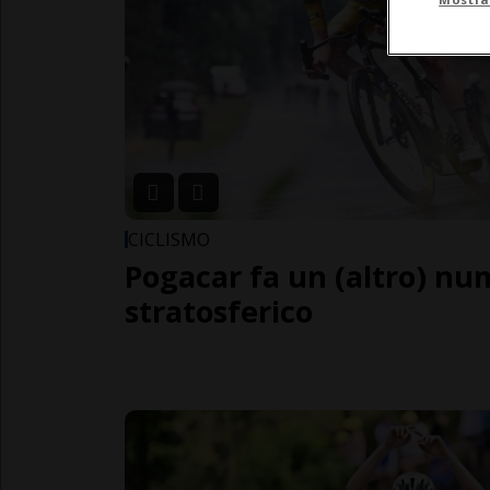
CICLISMO
Pogacar fa un (altro) nu
stratosferico