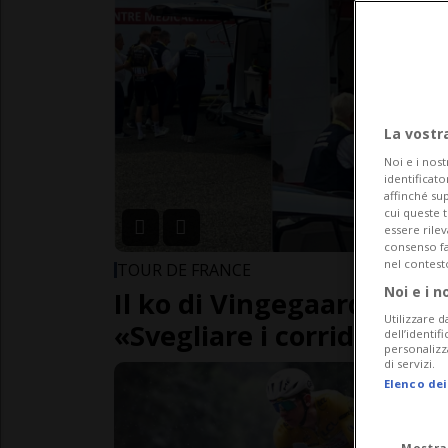
La vostr
Noi e i nost
identificato
affinché sup
cui queste 
essere rile
consenso fac
nel contest
TOUR DE FRANCE
Noi e i n
Il ko di Vingegaard fa sco
Utilizzare d
«Svegliare i corridori al
dell’identif
personalizz
di servizi.
Elenco dei
Mostra