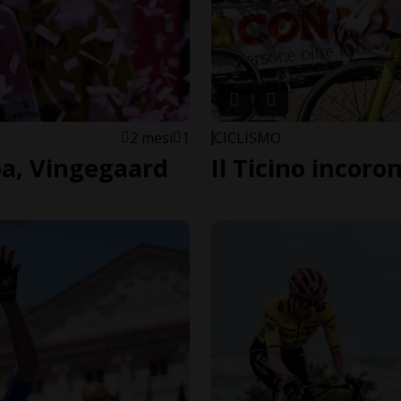
2 mesi
1
CICLISMO
pa, Vingegaard
Il Ticino incor