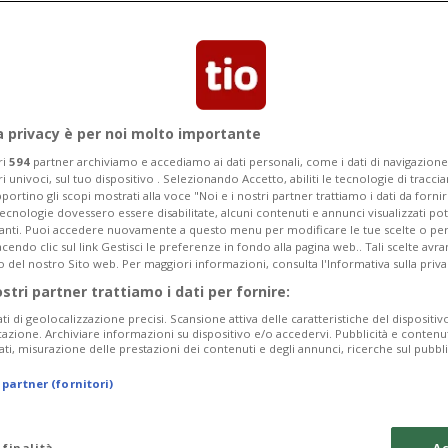
a privacy è per noi molto importante
ri
594
partner archiviamo e accediamo ai dati personali, come i dati di navigazione 
ri univoci, sul tuo dispositivo . Selezionando Accetto, abiliti le tecnologie di tracc
portino gli scopi mostrati alla voce "Noi e i nostri partner trattiamo i dati da fornir
tecnologie dovessero essere disabilitate, alcuni contenuti e annunci visualizzati 
vanti. Puoi accedere nuovamente a questo menu per modificare le tue scelte o per
endo clic sul link Gestisci le preferenze in fondo alla pagina web.. Tali scelte avr
o del nostro Sito web. Per maggiori informazioni, consulta l'Informativa sulla priva
2 sett
8
8
TOUR DE FRANCE
ostri partner trattiamo i dati per fornire:
ppiare il caso:
Pogacar svegliat
ati di geolocalizzazione precisi. Scansione attiva delle caratteristiche del dispositivo 
le 2 è disumano»
mattino: «È sta
icazione. Archiviare informazioni su dispositivo e/o accedervi. Pubblicità e contenu
ati, misurazione delle prestazioni dei contenuti e degli annunci, ricerche sul pubbl
 partner (fornitori)
 finalità
Ac