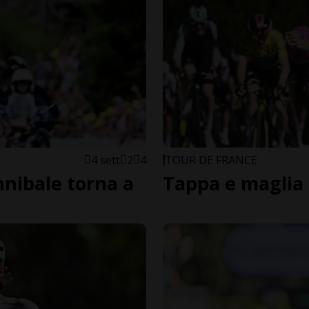
4 sett
2
4
TOUR DE FRANCE
nnibale torna a
Tappa e maglia 