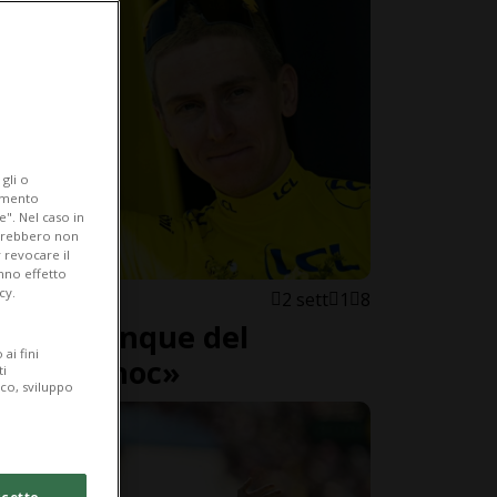
gli o
iamento
e". Nel caso in
potrebbero non
 revocare il
anno effetto
cy.
2 sett
1
8
o alle cinque del
ai fini
to uno choc»
ti
ico, sviluppo
cetto