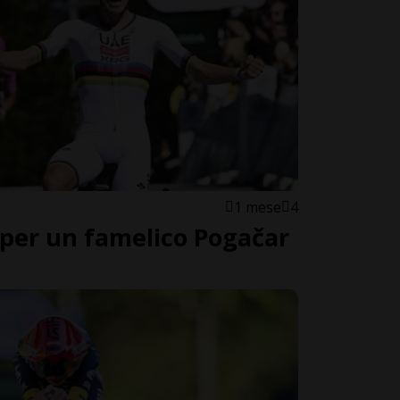
1 mese
4
per un famelico Pogačar