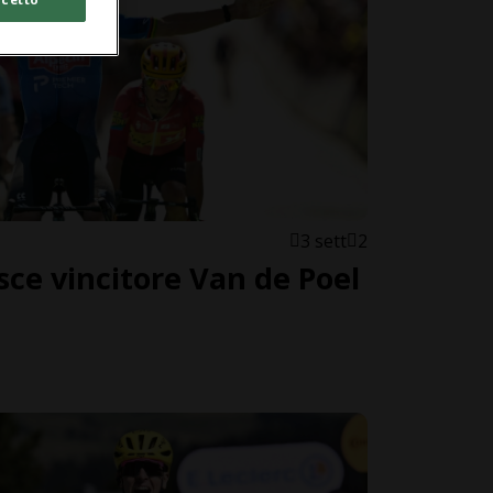
3 sett
2
sce vincitore Van de Poel