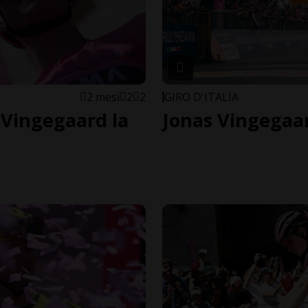
2 mesi
2
2
GIRO D'ITALIA
 Vingegaard la
Jonas Vingegaar