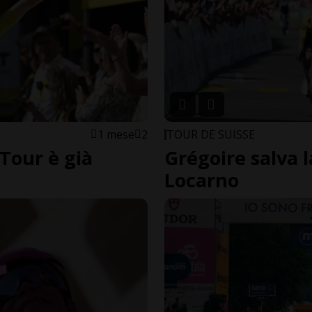
1 mese
2
TOUR DE SUISSE
 Tour è già
Grégoire salva l
Locarno