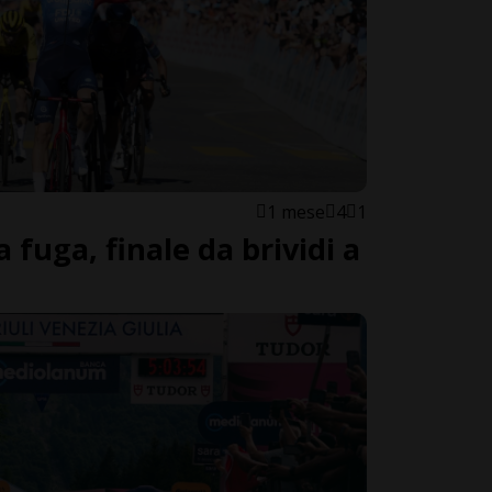
1 mese
4
1
a fuga, finale da brividi a