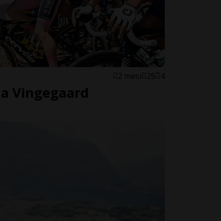
2 mesi
25
4
ona Vingegaard