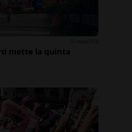
2 mesi
1
2
d mette la quinta