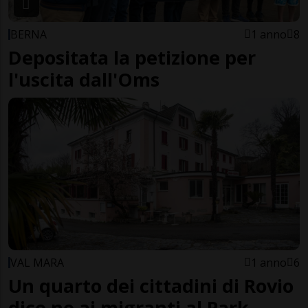
BERNA
1 anno
8
Depositata la petizione per
l'uscita dall'Oms
VAL MARA
1 anno
6
Un quarto dei cittadini di Rovio
dice no ai migranti al Park