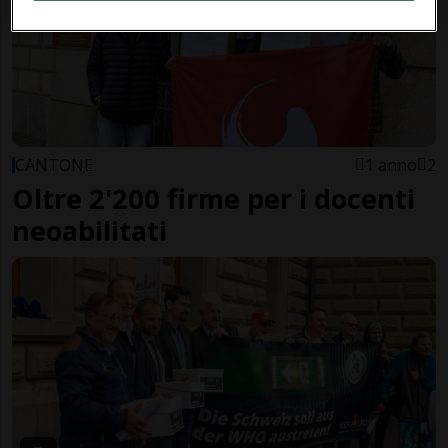
CANTONE
1 anno
2
Oltre 2'200 firme per i docenti
neoabilitati