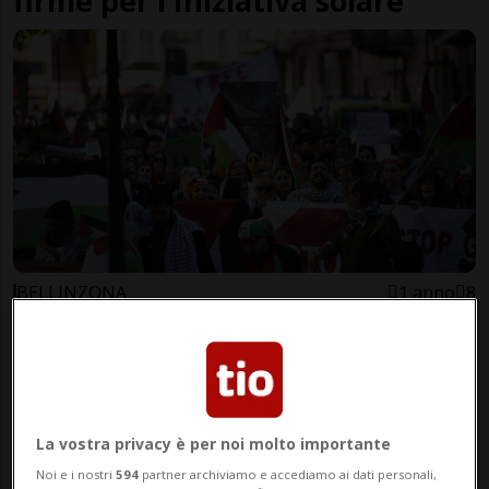
firme per l'Iniziativa solare
BELLINZONA
1 anno
8
Di nuovo in piazza per la
Palestina? «Svizzera, hai fatto
troppo poco»
La vostra privacy è per noi molto importante
Noi e i nostri
594
partner archiviamo e accediamo ai dati personali,