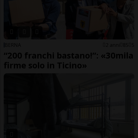
BERNA
2 anni
85
5
“200 franchi bastano!”: «30mila
firme solo in Ticino»