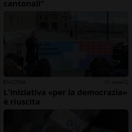
cantonali"
SVIZZERA
1 anno
2
L'iniziativa «per la democrazia»
è riuscita