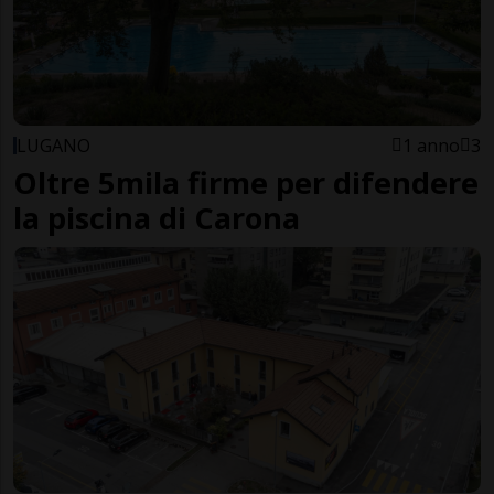
LUGANO
1 anno
3
Oltre 5mila firme per difendere
la piscina di Carona