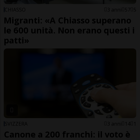
CHIASSO
3 anni
57
5
Migranti: «A Chiasso superano
le 600 unità. Non erano questi i
patti»
SVIZZERA
3 anni
14
1
Canone a 200 franchi: il voto è