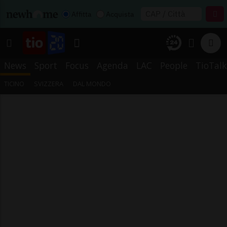
Affitta
Acquista
News
Sport
Focus
Agenda
LAC
People
TioTalk
TICINO
SVIZZERA
DAL MONDO