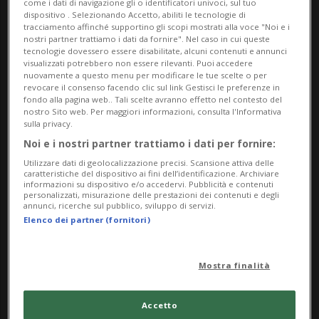
come i dati di navigazione gli o identificatori univoci, sul tuo
dispositivo . Selezionando Accetto, abiliti le tecnologie di
tracciamento affinché supportino gli scopi mostrati alla voce "Noi e i
nostri partner trattiamo i dati da fornire". Nel caso in cui queste
tecnologie dovessero essere disabilitate, alcuni contenuti e annunci
visualizzati potrebbero non essere rilevanti. Puoi accedere
nuovamente a questo menu per modificare le tue scelte o per
revocare il consenso facendo clic sul link Gestisci le preferenze in
fondo alla pagina web.. Tali scelte avranno effetto nel contesto del
nostro Sito web. Per maggiori informazioni, consulta l'Informativa
sulla privacy.
Noi e i nostri partner trattiamo i dati per fornire:
Utilizzare dati di geolocalizzazione precisi. Scansione attiva delle
caratteristiche del dispositivo ai fini dell’identificazione. Archiviare
SVIZZERA
1 anno
informazioni su dispositivo e/o accedervi. Pubblicità e contenuti
130'000 firme per Gaza: cresce
personalizzati, misurazione delle prestazioni dei contenuti e degli
annunci, ricerche sul pubblico, sviluppo di servizi.
la pressione sul Consiglio
Elenco dei partner (fornitori)
federale e su Ignazio Cassis
Mostra finalità
Accetto