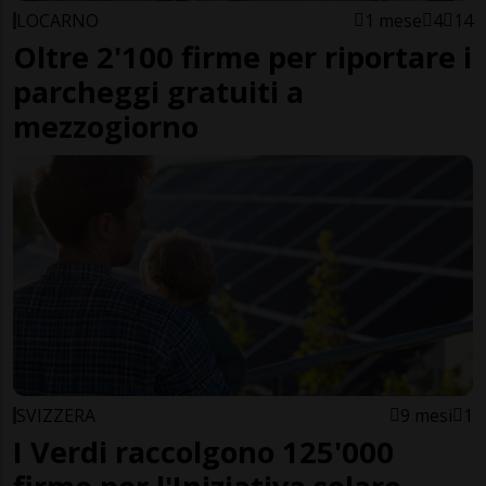
LOCARNO
1 mese
4
14
Oltre 2'100 firme per riportare i
parcheggi gratuiti a
mezzogiorno
SVIZZERA
9 mesi
1
I Verdi raccolgono 125'000