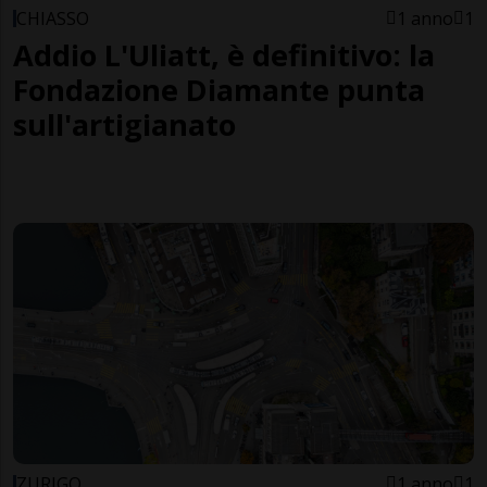
CHIASSO
1 anno
1
Addio L'Uliatt, è definitivo: la
Fondazione Diamante punta
sull'artigianato
ZURIGO
1 anno
1