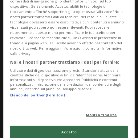
come i dati di navigazione gli o identificatori univoci, sul tuo
dispositivo . Selezionando Accetto, abiliti le tecnologie di
tracciamento affinché supportino gli scopi mostrati alla voce "Noi e i
nostri partner trattiamo i dati da fornire". Nel caso in cui queste
tecnologie dovessero essere disabilitate, alcuni contenuti e annunci
visualizzati potrebbero non essere rilevanti. Puoi accedere
nuovamente a questo menu per modificare le tue scelte o per
revocare il consenso facendo clic sul link Gestisci le preferenze in
fondo alla pagina web.. Tali scelte avranno effetto nel contesto del
SVIZZERA
7 mesi
nostro Sito web. Per maggiori informazioni, consulta l'Informativa
sulla privacy.
Quando la diagnosi arriva
Noi e i nostri partner trattiamo i dati per fornire:
troppo presto: vivere con un
Utilizzare dati di geolocalizzazione precisi. Scansione attiva delle
tumore infantile
caratteristiche del dispositivo ai fini dell’identificazione. Archiviare
informazioni su dispositivo e/o accedervi. Pubblicità e contenuti
personalizzati, misurazione delle prestazioni dei contenuti e degli
annunci, ricerche sul pubblico, sviluppo di servizi.
Elenco dei partner (fornitori)
Mostra finalità
Accetto