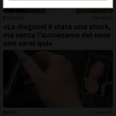
CANTONE
9 mesi
6
«La diagnosi è stata uno shock,
ma senza l'autoesame del seno
non sarei qui»
BERNA
10 mesi
1