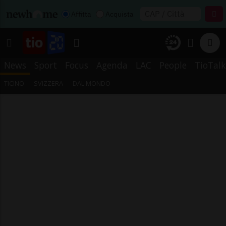
Affitta
Acquista
News
Sport
Focus
Agenda
LAC
People
TioTalk
TICINO
SVIZZERA
DAL MONDO