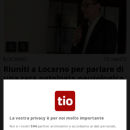
LOCARNO
5 mesi
2
Riuniti a Locarno per parlare di
una rara patologia neurologica
La vostra privacy è per noi molto importante
Noi e i nostri
594
partner archiviamo e accediamo ai dati personali,