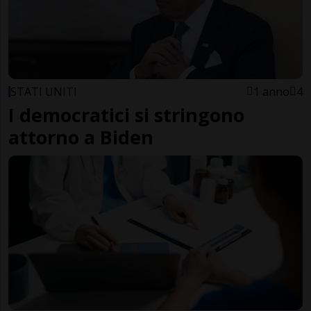
STATI UNITI
1 anno
4
I democratici si stringono
attorno a Biden