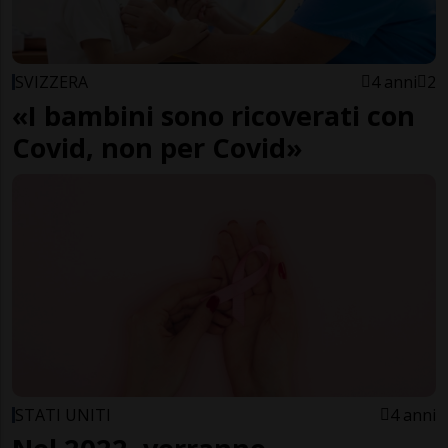
SVIZZERA
4 anni
2
«I bambini sono ricoverati con
Covid, non per Covid»
STATI UNITI
4 anni