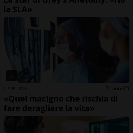
la SLA»
CANTONE
1 anno
1
«Quel macigno che rischia di
fare deragliare la vita»