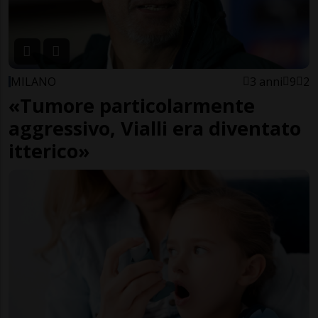
MILANO
3 anni
9
2
«Tumore particolarmente
aggressivo, Vialli era diventato
itterico»