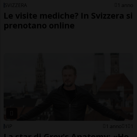
SVIZZERA
1 anno
Le visite mediche? In Svizzera si
prenotano online
VIP
1 anno
1
1
La star di Grey's Anatomy: «Ho