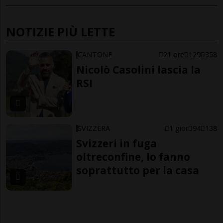
NOTIZIE PIÙ LETTE
CANTONE
21 ore
129
358
Nicolò Casolini lascia la
RSI
SVIZZERA
1 gior
94
138
Svizzeri in fuga
oltreconfine, lo fanno
soprattutto per la casa