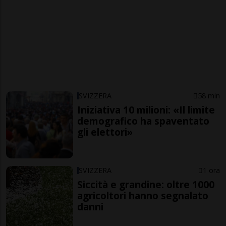
SVIZZERA
58 min
Iniziativa 10 milioni: «Il limite
demografico ha spaventato
gli elettori»
SVIZZERA
1 ora
Siccità e grandine: oltre 1000
agricoltori hanno segnalato
danni