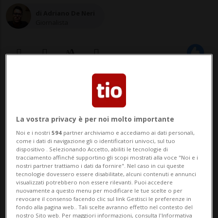
di Adriano De Neri
Giornalista
31 ott 2023 - 23:31
2
La vostra privacy è per noi molto importante
Noi e i nostri
594
partner archiviamo e accediamo ai dati personali,
come i dati di navigazione gli o identificatori univoci, sul tuo
dispositivo . Selezionando Accetto, abiliti le tecnologie di
tracciamento affinché supportino gli scopi mostrati alla voce "Noi e i
nostri partner trattiamo i dati da fornire". Nel caso in cui queste
tecnologie dovessero essere disabilitate, alcuni contenuti e annunci
BERNA - È il tumore più frequente e la
visualizzati potrebbero non essere rilevanti. Puoi accedere
nuovamente a questo menu per modificare le tue scelte o per
seconda causa di morte tra gli uomini in
revocare il consenso facendo clic sul link Gestisci le preferenze in
fondo alla pagina web.. Tali scelte avranno effetto nel contesto del
Svizzera. Stiamo parlando del cancro alla
nostro Sito web. Per maggiori informazioni, consulta l'Informativa