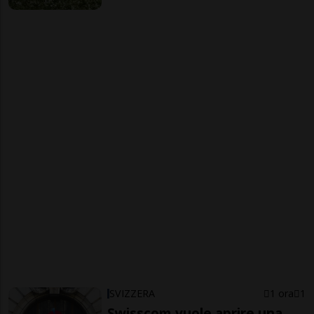
SVIZZERA
1 ora
1
Swisscom vuole aprire una