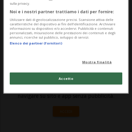
sulla privacy.
prostata, l'organo che produce una parte
Noi e i nostri partner trattiamo i dati per fornire:
del liquido seminale, che ogni anno
Utilizzare dati di geolocalizzazione precisi. Scansione attiva delle
caratteristiche del dispositivo ai fini dell’identificazione. Archiviare
colpisce mediamente 7'100 persone, uc...
informazioni su dispositivo e/o accedervi. Pubblicità e contenuti
personalizzati, misurazione delle prestazioni dei contenuti e degli
annunci, ricerche sul pubblico, sviluppo di servizi.
Elenco dei partner (fornitori)
🔐 Sblocca il nostro archivio
esclusivo!
Mostra finalità
Sottoscrivi un abbonamento
Archivio
per
leggere questo articolo, oppure scegli
Accetto
MyTioAbo
per accedere all'archivio e
navigare su sito e app senza pubblicità.
ACCEDI