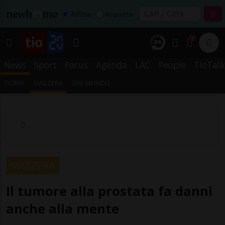
Affitta
Acquista
1
News
Sport
Focus
Agenda
LAC
People
TioTalk
TICINO
SVIZZERA
DAL MONDO
SVIZZERA
Il tumore alla prostata fa danni
anche alla mente