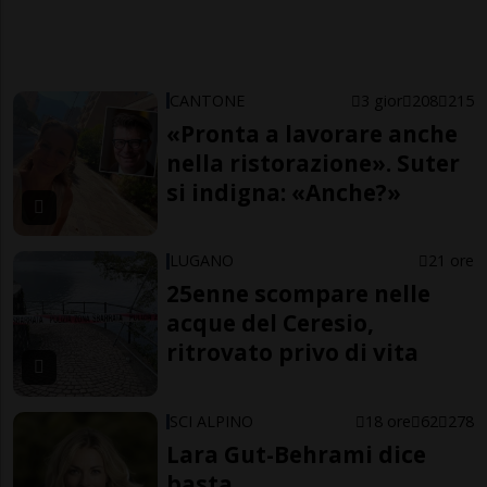
CANTONE
3 gior
208
215
«Pronta a lavorare anche
nella ristorazione». Suter
si indigna: «Anche?»
LUGANO
21 ore
25enne scompare nelle
acque del Ceresio,
ritrovato privo di vita
SCI ALPINO
18 ore
62
278
Lara Gut-Behrami dice
basta