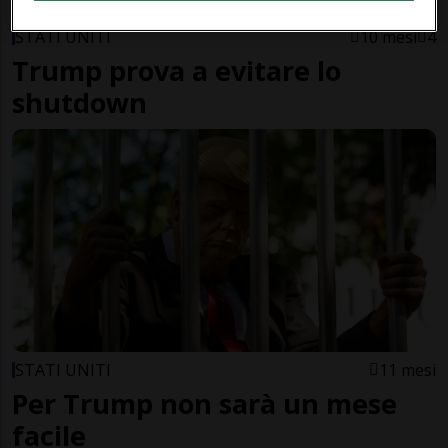
STATI UNITI
10 mesi
4
Trump prova a evitare lo
shutdown
STATI UNITI
11 mesi
Per Trump non sarà un mese
facile