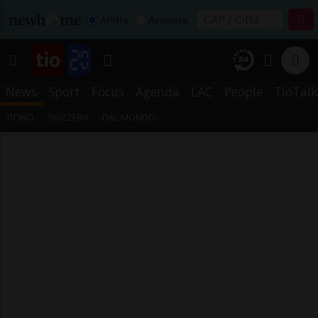
Affitta
Acquista
News
Sport
Focus
Agenda
LAC
People
TioTalk
TICINO
SVIZZERA
DAL MONDO