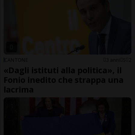
CANTONE
3 anni
5
2
«Dagli istituti alla politica», il
Fonio inedito che strappa una
lacrima