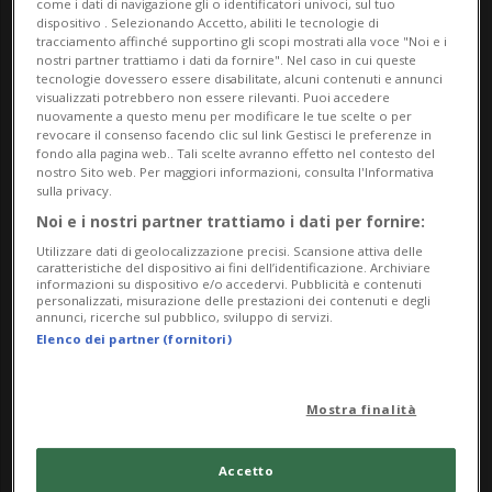
come i dati di navigazione gli o identificatori univoci, sul tuo
dispositivo . Selezionando Accetto, abiliti le tecnologie di
tracciamento affinché supportino gli scopi mostrati alla voce "Noi e i
nostri partner trattiamo i dati da fornire". Nel caso in cui queste
tecnologie dovessero essere disabilitate, alcuni contenuti e annunci
visualizzati potrebbero non essere rilevanti. Puoi accedere
nuovamente a questo menu per modificare le tue scelte o per
revocare il consenso facendo clic sul link Gestisci le preferenze in
fondo alla pagina web.. Tali scelte avranno effetto nel contesto del
nostro Sito web. Per maggiori informazioni, consulta l'Informativa
sulla privacy.
STATI UNITI
10 mesi
7
7
Noi e i nostri partner trattiamo i dati per fornire:
Stati Uniti verso lo shutdown
Utilizzare dati di geolocalizzazione precisi. Scansione attiva delle
caratteristiche del dispositivo ai fini dell’identificazione. Archiviare
informazioni su dispositivo e/o accedervi. Pubblicità e contenuti
personalizzati, misurazione delle prestazioni dei contenuti e degli
annunci, ricerche sul pubblico, sviluppo di servizi.
Elenco dei partner (fornitori)
Mostra finalità
Accetto