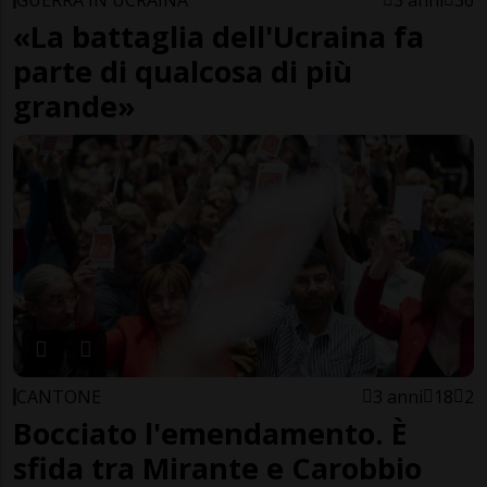
GUERRA IN UCRAINA
3 anni
36
«La battaglia dell'Ucraina fa
parte di qualcosa di più
grande»
CANTONE
3 anni
18
2
Bocciato l'emendamento. È
sfida tra Mirante e Carobbio