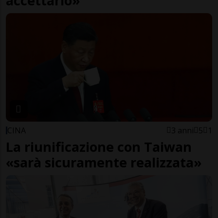
accettarlo»
CINA
3 anni
5
1
La riunificazione con Taiwan
«sarà sicuramente realizzata»