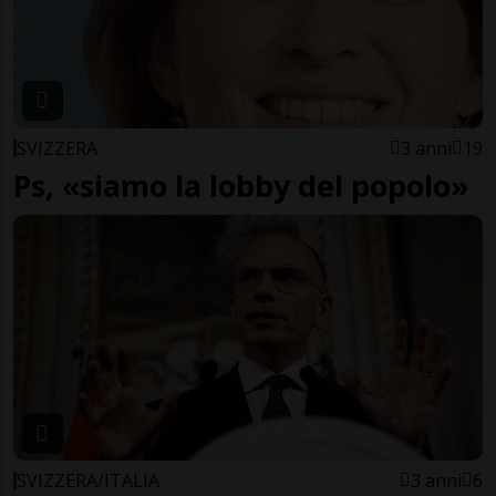
SVIZZERA
3 anni
19
Ps, «siamo la lobby del popolo»
SVIZZERA/ITALIA
3 anni
6