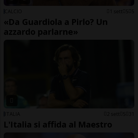
CALCIO
1 sett
5
5
«Da Guardiola a Pirlo? Un
azzardo parlarne»
ITALIA
2 sett
5
31
L'Italia si affida al Maestro