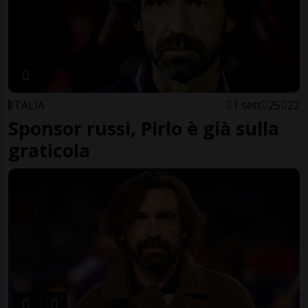
ITALIA
1 sett
25
22
Sponsor russi, Pirlo è già sulla
graticola