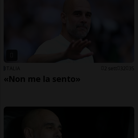
ITALIA
2 sett
32
35
«Non me la sento»