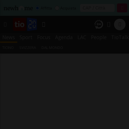
Affitta
Acquista
News
Sport
Focus
Agenda
LAC
People
TioTalk
TICINO
SVIZZERA
DAL MONDO