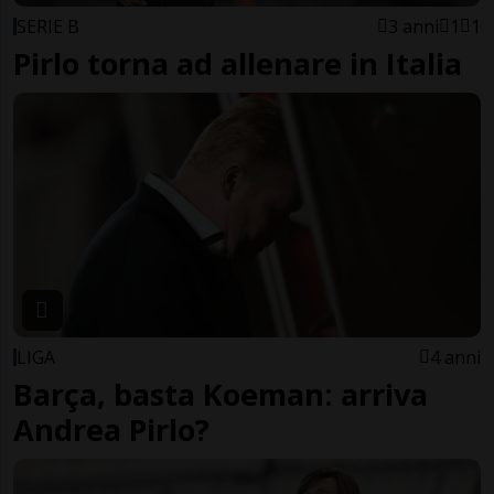
SERIE B
3 anni
1
1
Pirlo torna ad allenare in Italia
LIGA
4 anni
Barça, basta Koeman: arriva
Andrea Pirlo?