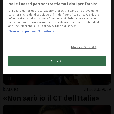
Noi e i nostri partner trattiamo i dati per fornire:
ITALIA
1 sett
13
29
Terremoto FIGC, si dimettono
Utilizzare dati di geolocalizzazione precisi. Scansione attiva delle
caratteristiche del dispositivo ai fini dell’identificazione. Archiviare
informazioni su dispositivo e/o accedervi. Pubblicità e contenuti
Maldini e Leonardo
personalizzati, misurazione delle prestazioni dei contenuti e degli
annunci, ricerche sul pubblico, sviluppo di servizi.
Elenco dei partner (fornitori)
Mostra finalità
Accetto
CALCIO
1 sett
29
29
«Non sarò io il CT dell'Italia»