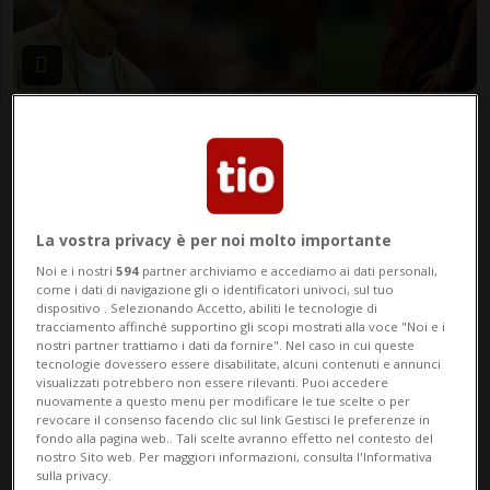
SENZA TRUCCO SENZA ING…ARNO
1 sett
16
«Crisi del calcio italiano? Non
vedo una fine, c'è una
confusione totale»
La vostra privacy è per noi molto importante
Noi e i nostri
594
partner archiviamo e accediamo ai dati personali,
come i dati di navigazione gli o identificatori univoci, sul tuo
dispositivo . Selezionando Accetto, abiliti le tecnologie di
tracciamento affinché supportino gli scopi mostrati alla voce "Noi e i
nostri partner trattiamo i dati da fornire". Nel caso in cui queste
tecnologie dovessero essere disabilitate, alcuni contenuti e annunci
visualizzati potrebbero non essere rilevanti. Puoi accedere
nuovamente a questo menu per modificare le tue scelte o per
revocare il consenso facendo clic sul link Gestisci le preferenze in
fondo alla pagina web.. Tali scelte avranno effetto nel contesto del
nostro Sito web. Per maggiori informazioni, consulta l'Informativa
sulla privacy.