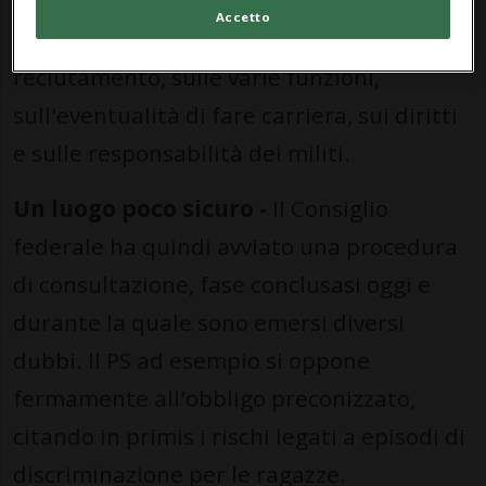
personale. Vengono inoltre divulgate
Accetto
informazioni sullo svolgimento del
reclutamento, sulle varie funzioni,
sull'eventualità di fare carriera, sui diritti
e sulle responsabilità dei militi.
Un luogo poco sicuro -
Il Consiglio
federale ha quindi avviato una procedura
di consultazione, fase conclusasi oggi e
durante la quale sono emersi diversi
dubbi. Il PS ad esempio si oppone
fermamente all'obbligo preconizzato,
citando in primis i rischi legati a episodi di
discriminazione per le ragazze.