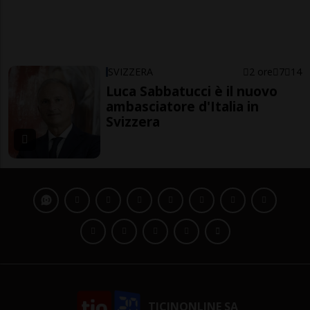
SVIZZERA
2 ore
7
14
Luca Sabbatucci è il nuovo
ambasciatore d'Italia in
Svizzera
TICINONLINE SA