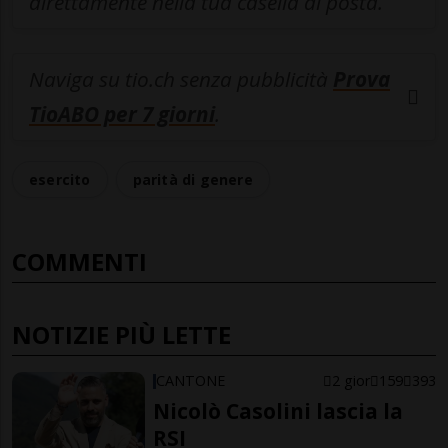
direttamente nella tua casella di posta.
Naviga su tio.ch senza pubblicità
Prova
TioABO per 7 giorni
.
esercito
parità di genere
COMMENTI
NOTIZIE PIÙ LETTE
CANTONE
2 gior
159
393
Nicolò Casolini lascia la
RSI