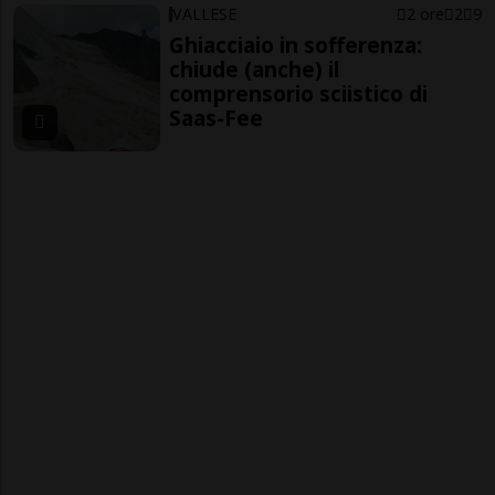
VALLESE
2 ore
2
9
Ghiacciaio in sofferenza:
chiude (anche) il
comprensorio sciistico di
Saas-Fee