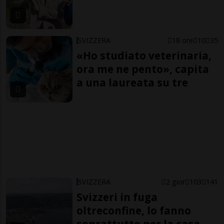
SVIZZERA
18 ore
10
35
«Ho studiato veterinaria,
ora me ne pento», capita
a una laureata su tre
SVIZZERA
2 gior
103
141
Svizzeri in fuga
oltreconfine, lo fanno
soprattutto per la casa