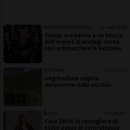
GUERRA COMMERCIALE
2 ore
18
59
Trump ora pensa a un blocco
dell'import di orologi: torna
così a minacciare la Svizzera
SVIZZERA
2 ore
1
3
«Agricoltura colpita
duramente dalla siccità»
VAUD
2 ore
4
9
Caso Dittli: la consigliera di
Stato passa al contrattacco