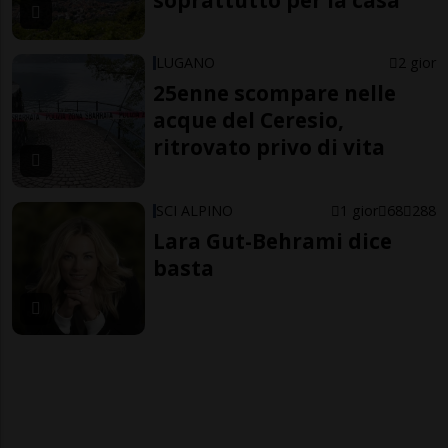
LUGANO
2 gior
25enne scompare nelle
acque del Ceresio,
ritrovato privo di vita
SCI ALPINO
1 gior
68
288
Lara Gut-Behrami dice
basta