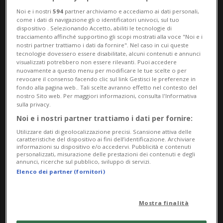
Noi e i nostri
594
partner archiviamo e accediamo ai dati personali,
uomini: le loro coetanee possono
come i dati di navigazione gli o identificatori univoci, sul tuo
dispositivo . Selezionando Accetto, abiliti le tecnologie di
partecipare a titolo volontario.
tracciamento affinché supportino gli scopi mostrati alla voce "Noi e i
nostri partner trattiamo i dati da fornire". Nel caso in cui queste
tecnologie dovessero essere disabilitate, alcuni contenuti e annunci
visualizzati potrebbero non essere rilevanti. Puoi accedere
Vincolando anche le giovani a prendervi
nuovamente a questo menu per modificare le tue scelte o per
revocare il consenso facendo clic sul link Gestisci le preferenze in
parte, l'esecutivo spera che possano
fondo alla pagina web.. Tali scelte avranno effetto nel contesto del
nostro Sito web. Per maggiori informazioni, consulta l'Informativa
conoscere meglio le possibilità offerte
sulla privacy.
dalle forze armate, favorendo allo stesso
Noi e i nostri partner trattiamo i dati per fornire:
Utilizzare dati di geolocalizzazione precisi. Scansione attiva delle
tempo la parità di genere. Durante questa
caratteristiche del dispositivo ai fini dell’identificazione. Archiviare
informazioni su dispositivo e/o accedervi. Pubblicità e contenuti
giornata viene fornita una panoramica
personalizzati, misurazione delle prestazioni dei contenuti e degli
annunci, ricerche sul pubblico, sviluppo di servizi.
sull'organizzazione dell'obbligo di
Elenco dei partner (fornitori)
prestare servizio militare e di protezione
Mostra finalità
civile, come pure sulle opportunità a livello