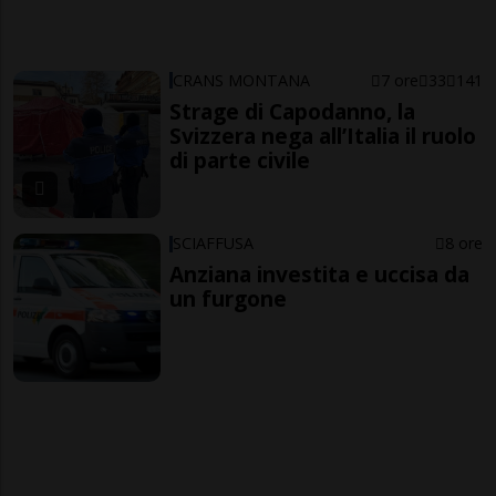
CRANS MONTANA
7 ore
33
141
Strage di Capodanno, la
Svizzera nega all’Italia il ruolo
di parte civile
SCIAFFUSA
8 ore
Anziana investita e uccisa da
un furgone