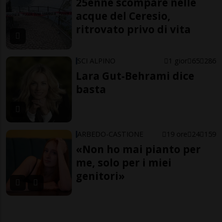
25enne scompare nelle
acque del Ceresio,
ritrovato privo di vita
SCI ALPINO
1 gior
65
286
Lara Gut-Behrami dice
basta
ARBEDO-CASTIONE
19 ore
24
159
«Non ho mai pianto per
me, solo per i miei
genitori»