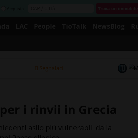
Acquista
nda
LAC
People
TioTalk
NewsBlog
R
Segnalaci
per i rinvii in Grecia
iedenti asilo più vulnerabili dalla
nel Paese ellenico.