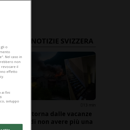
ULTIME NOTIZIE SVIZZERA
gli o
iamento
e". Nel caso in
potrebbero non
 revocare il
anno effetto
cy.
ai fini
ti
ico, sviluppo
VAUD
13 min
Famiglia torna dalle vacanze
e scopre di non avere più una
casa
cetto