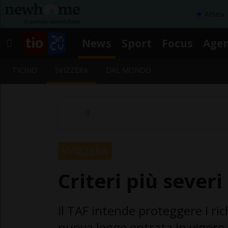
Affitta
News
Sport
Focus
Age
TICINO
SVIZZERA
DAL MONDO
SVIZZERA
Criteri più severi 
Il TAF intende proteggere i rich
nuova legge entrata in vigore 