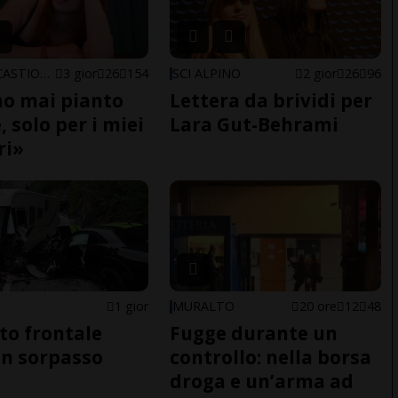
ARBEDO-CASTIONE
3 gior
26
154
SCI ALPINO
2 gior
26
96
o mai pianto
Lettera da brividi per
 solo per i miei
Lara Gut-Behrami
ri»
1 gior
MURALTO
20 ore
12
48
to frontale
Fugge durante un
n sorpasso
controllo: nella borsa
droga e un’arma ad