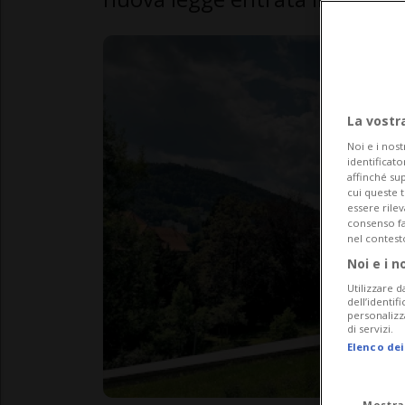
La vostr
Noi e i nost
identificato
affinché sup
cui queste 
essere rile
consenso fac
nel contest
Noi e i n
Utilizzare d
dell’identif
personalizz
di servizi.
Elenco dei
Mostra