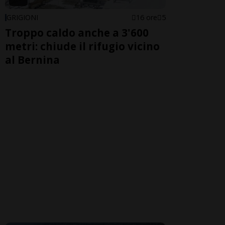
GRIGIONI
16 ore
5
Troppo caldo anche a 3'600
metri: chiude il rifugio vicino
al Bernina