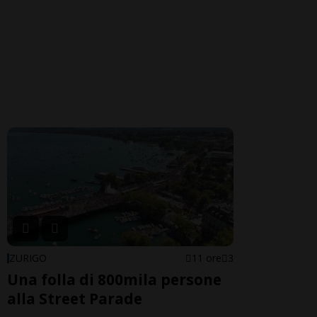
ZURIGO
11 ore
3
Una folla di 800mila persone
alla Street Parade