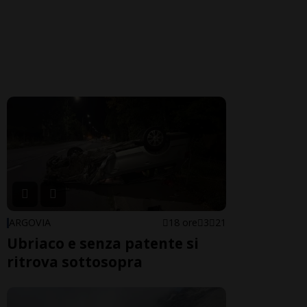
ARGOVIA
18 ore
3
21
Ubriaco e senza patente si
ritrova sottosopra