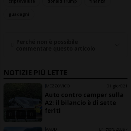
criptovalute
donald trump
finanza
guadagni
Perché non è possibile
commentare questo articolo
NOTIZIE PIÙ LETTE
MEZZOVICO
1 gior
21
Auto contro camper sulla
A2: il bilancio è di sette
feriti
VAUD
1 gior
20
97