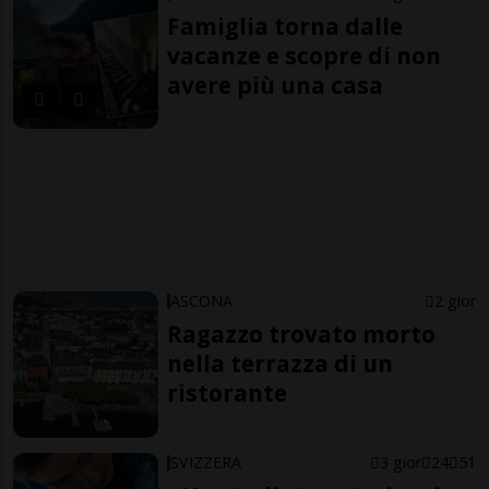
Famiglia torna dalle
vacanze e scopre di non
avere più una casa
ASCONA
2 gior
Ragazzo trovato morto
nella terrazza di un
ristorante
SVIZZERA
3 gior
24
51