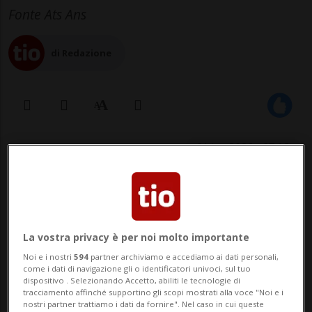
Fonte Ats Ans
di Redazione
01 lug 2026 - 07:18
WASHINGTON - Le incursioni del
presidente americano Donald Trump nel
vasto mondo delle criptovalute gli hanno
La vostra privacy è per noi molto importante
Noi e i nostri
594
partner archiviamo e accediamo ai dati personali,
fruttato un guadagno straordinario di
come i dati di navigazione gli o identificatori univoci, sul tuo
dispositivo . Selezionando Accetto, abiliti le tecnologie di
oltre un miliardo di dollari nell'ultimo
tracciamento affinché supportino gli scopi mostrati alla voce "Noi e i
nostri partner trattiamo i dati da fornire". Nel caso in cui queste