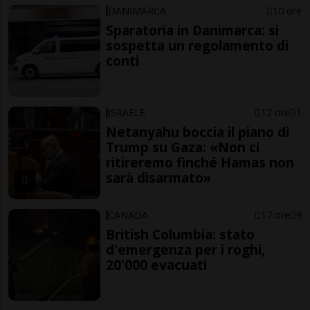
DANIMARCA
10 ore
Sparatoria in Danimarca: si
sospetta un regolamento di
conti
ISRAELE
12 ore
1
Netanyahu boccia il piano di
Trump su Gaza: «Non ci
ritireremo finché Hamas non
sarà disarmato»
CANADA
17 ore
9
British Columbia: stato
d'emergenza per i roghi,
20'000 evacuati