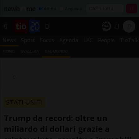
Affitta
Acquista
News
Sport
Focus
Agenda
LAC
People
TioTalk
TICINO
SVIZZERA
DAL MONDO
STATI UNITI
Trump da record: oltre un
miliardo di dollari grazie a