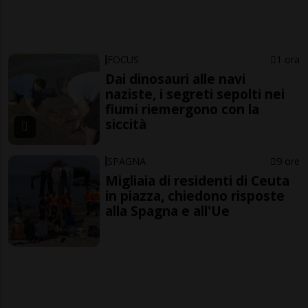
FOCUS
1 ora
Dai dinosauri alle navi
naziste, i segreti sepolti nei
fiumi riemergono con la
siccità
SPAGNA
9 ore
Migliaia di residenti di Ceuta
in piazza, chiedono risposte
alla Spagna e all'Ue