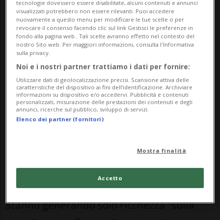
anno, secondo la sua più recente
tecnologie dovessero essere disabilitate, alcuni contenuti e annunci
visualizzati potrebbero non essere rilevanti. Puoi accedere
dichiarazione finanziaria. Si tratta di
nuovamente a questo menu per modificare le tue scelte o per
revocare il consenso facendo clic sul link Gestisci le preferenze in
un'impennata di reddito senza precedenti,
fondo alla pagina web.. Tali scelte avranno effetto nel contesto del
nostro Sito web. Per maggiori informazioni, consulta l'Informativa
ha riferito il Wall Street Journal, che si è
sulla privacy.
Noi e i nostri partner trattiamo i dati per fornire:
aggiunta ai proventi derivanti da accordi
Utilizzare dati di geolocalizzazione precisi. Scansione attiva delle
di royalty, dal settore immobiliare e da
caratteristiche del dispositivo ai fini dell’identificazione. Archiviare
informazioni su dispositivo e/o accedervi. Pubblicità e contenuti
transazioni legali.
personalizzati, misurazione delle prestazioni dei contenuti e degli
annunci, ricerche sul pubblico, sviluppo di servizi.
Elenco dei partner (fornitori)
Trump e la sua famiglia hanno investito in
modo massiccio in attività legate alle
Mostra finalità
criptovalute durante il primo anno del suo
Accetto
secondo mandato: sono attività che non
stanno generando solo ricchezza "sulla