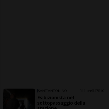
SANT'ANTONINO
11 ore
47
101
Esibizionista nel
sottopassaggio della
stazione