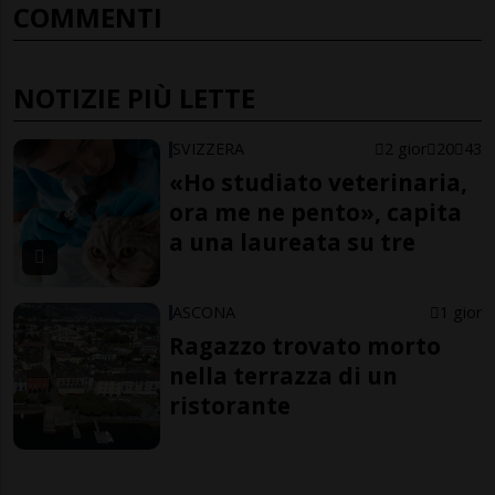
COMMENTI
NOTIZIE PIÙ LETTE
SVIZZERA
2 gior
20
43
«Ho studiato veterinaria,
ora me ne pento», capita
a una laureata su tre
ASCONA
1 gior
Ragazzo trovato morto
nella terrazza di un
ristorante