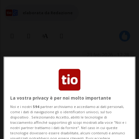
elaborata da Redazione
23 feb 2026 - 17:28
MENDRISIO - «Chi esercita una funzione di
controllo politico, come il Consigliere
comunale, dovrebbe idealmente operare
La vostra privacy è per noi molto importante
in una posizione di netta distinzione
Noi e i nostri
594
partner archiviamo e accediamo ai dati personali,
come i dati di navigazione gli o identificatori univoci, sul tuo
rispetto ai ruoli gestionali o strategici
dispositivo . Selezionando Accetto, abiliti le tecnologie di
tracciamento affinché supportino gli scopi mostrati alla voce "Noi e i
negli enti che il Consiglio stesso è
nostri partner trattiamo i dati da fornire". Nel caso in cui queste
tecnologie dovessero essere disabilitate, alcuni contenuti e annunci
visualizzati potrebbero non essere rilevanti. Puoi accedere