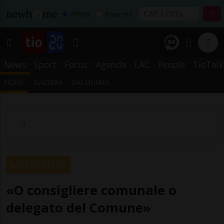
Affitta
Acquista
News
Sport
Focus
Agenda
LAC
People
TioTalk
TICINO
SVIZZERA
DAL MONDO
MENDRISIO
«O consigliere comunale o
delegato del Comune»