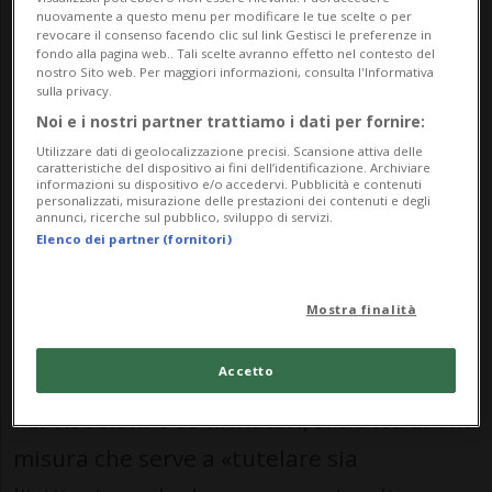
chiamato a supervisionare». È sulla base di
nuovamente a questo menu per modificare le tue scelte o per
questa premessa che una mozione
revocare il consenso facendo clic sul link Gestisci le preferenze in
fondo alla pagina web.. Tali scelte avranno effetto nel contesto del
presentata da Massimiliano Robbiani
nostro Sito web. Per maggiori informazioni, consulta l'Informativa
sulla privacy.
(primo firmatario; sottoscritta dai colleghi
Noi e i nostri partner trattiamo i dati per fornire:
di partito Lorenzo Rusconi e Nadir Sutter)
Utilizzare dati di geolocalizzazione precisi. Scansione attiva delle
caratteristiche del dispositivo ai fini dell’identificazione. Archiviare
informazioni su dispositivo e/o accedervi. Pubblicità e contenuti
chiede al Consiglio comunale di Mendrisio
personalizzati, misurazione delle prestazioni dei contenuti e degli
annunci, ricerche sul pubblico, sviluppo di servizi.
di dichiarare incompatibile il ruolo di
Elenco dei partner (fornitori)
membro del legislativo con la nomina di
delegato comunale negli enti di diritto
Mostra finalità
pubblico e privato.
Accetto
Per Robbiani e co-firmatari, si tratta di una
misura che serve a «tutelare sia