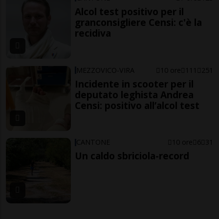
Alcol test positivo per il
granconsigliere Censi: c'è la
recidiva
MEZZOVICO-VIRA
10 ore
111
251
Incidente in scooter per il
deputato leghista Andrea
Censi: positivo all’alcol test
CANTONE
10 ore
6
31
Un caldo sbriciola-record