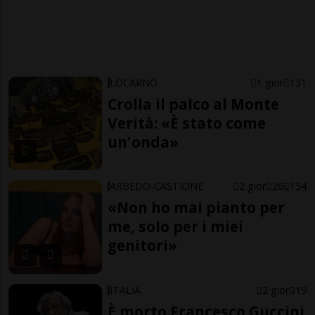
LOCARNO
1 gior
131
Crolla il palco al Monte
Verità: «È stato come
un'onda»
ARBEDO-CASTIONE
2 gior
26
154
«Non ho mai pianto per
me, solo per i miei
genitori»
ITALIA
2 gior
19
È morto Francesco Guccini