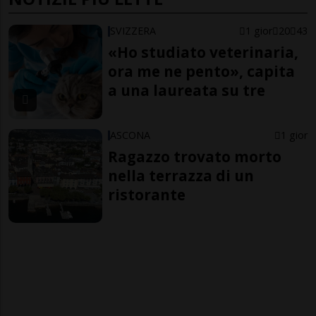
SVIZZERA
1 gior
20
43
«Ho studiato veterinaria,
ora me ne pento», capita
a una laureata su tre
ASCONA
1 gior
Ragazzo trovato morto
nella terrazza di un
ristorante