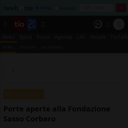
Affitta
Acquista
News
Sport
Focus
Agenda
LAC
People
TioTalk
TICINO
SVIZZERA
DAL MONDO
BELLINZONA
Porte aperte alla Fondazione
Sasso Corbaro