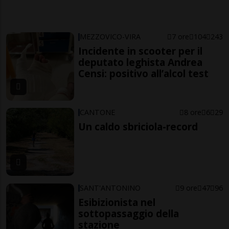
MEZZOVICO-VIRA
7 ore
104
243
Incidente in scooter per il
deputato leghista Andrea
Censi: positivo all’alcol test
CANTONE
8 ore
6
29
Un caldo sbriciola-record
SANT'ANTONINO
9 ore
47
96
Esibizionista nel
sottopassaggio della
stazione