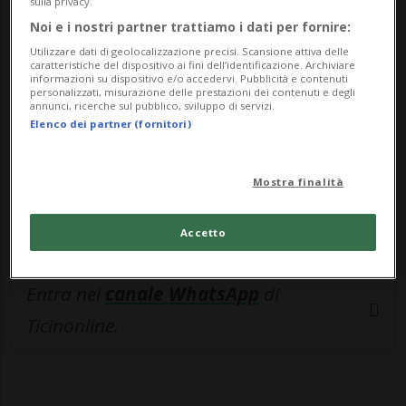
🔐 Sblocca il nostro archivio
sulla privacy.
Noi e i nostri partner trattiamo i dati per fornire:
esclusivo!
Utilizzare dati di geolocalizzazione precisi. Scansione attiva delle
caratteristiche del dispositivo ai fini dell’identificazione. Archiviare
Sottoscrivi un abbonamento
Archivio
per
informazioni su dispositivo e/o accedervi. Pubblicità e contenuti
personalizzati, misurazione delle prestazioni dei contenuti e degli
leggere questo articolo, oppure scegli
annunci, ricerche sul pubblico, sviluppo di servizi.
MyTioAbo
per accedere all'archivio e
Elenco dei partner (fornitori)
navigare su sito e app senza pubblicità.
Mostra finalità
ACCEDI
Accetto
Entra nel
canale WhatsApp
di
Ticinonline.