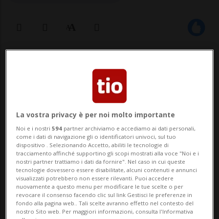
02 feb 2026 - 13:41
Aggiornamento 14:45
BELLINZONA - «Da venticinque anni
lavoriamo perché la cura sia pensata,
La vostra privacy è per noi molto importante
insegnata e vissuta come gesto umano,
Noi e i nostri
594
partner archiviamo e accediamo ai dati personali,
etico e sociale, attraverso la formazione, la
come i dati di navigazione gli o identificatori univoci, sul tuo
dispositivo . Selezionando Accetto, abiliti le tecnologie di
ricerca, la consulenza, l’editoria e la
tracciamento affinché supportino gli scopi mostrati alla voce "Noi e i
nostri partner trattiamo i dati da fornire". Nel caso in cui queste
divulgazione. Oggi rinnoviamo il nostro
tecnologie dovessero essere disabilitate, alcuni contenuti e annunci
visualizzati potrebbero non essere rilevanti. Puoi accedere
nuovamente a questo menu per modificare le tue scelte o per
linguaggio...
revocare il consenso facendo clic sul link Gestisci le preferenze in
fondo alla pagina web.. Tali scelte avranno effetto nel contesto del
nostro Sito web. Per maggiori informazioni, consulta l'Informativa