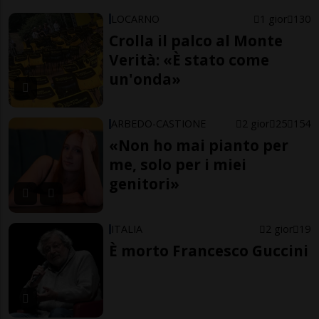
LOCARNO
1 gior
130
Crolla il palco al Monte
Verità: «È stato come
un'onda»
ARBEDO-CASTIONE
2 gior
25
154
«Non ho mai pianto per
me, solo per i miei
genitori»
ITALIA
2 gior
19
È morto Francesco Guccini