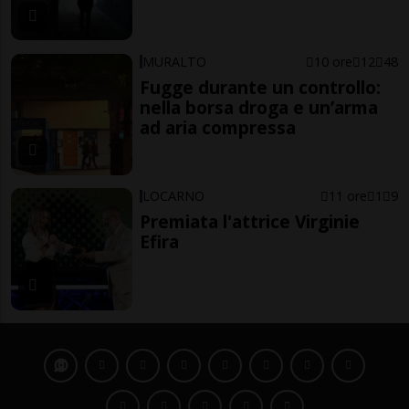
MURALTO
10 ore
12
48
Fugge durante un controllo:
nella borsa droga e un’arma
ad aria compressa
LOCARNO
11 ore
1
9
Premiata l'attrice Virginie
Efira