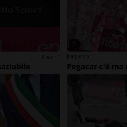
2 anni
1
CICLISMO
saziabile
Pogacar c'è ma 