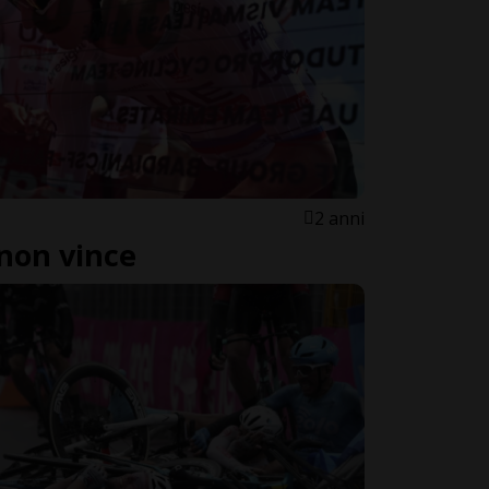
2 anni
non vince