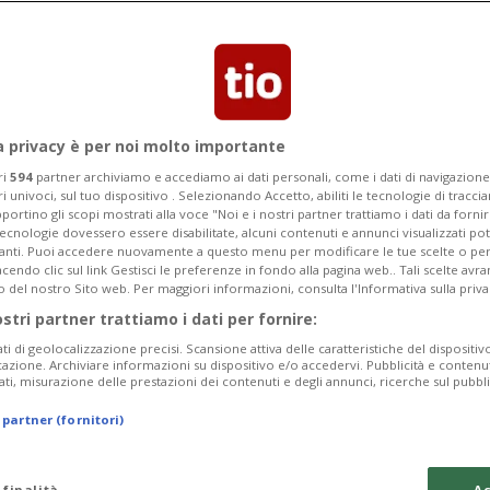
a privacy è per noi molto importante
ri
594
partner archiviamo e accediamo ai dati personali, come i dati di navigazione 
ri univoci, sul tuo dispositivo . Selezionando Accetto, abiliti le tecnologie di tracc
portino gli scopi mostrati alla voce "Noi e i nostri partner trattiamo i dati da fornir
tecnologie dovessero essere disabilitate, alcuni contenuti e annunci visualizzati 
vanti. Puoi accedere nuovamente a questo menu per modificare le tue scelte o per
endo clic sul link Gestisci le preferenze in fondo alla pagina web.. Tali scelte avr
o del nostro Sito web. Per maggiori informazioni, consulta l'Informativa sulla priva
2 mesi
1
2
GIRO D'ITALIA
ostri partner trattiamo i dati per fornire:
la quinta
Siamo in... Giro
ati di geolocalizzazione precisi. Scansione attiva delle caratteristiche del dispositivo 
icazione. Archiviare informazioni su dispositivo e/o accedervi. Pubblicità e contenu
ati, misurazione delle prestazioni dei contenuti e degli annunci, ricerche sul pubbl
 partner (fornitori)
 finalità
Ac