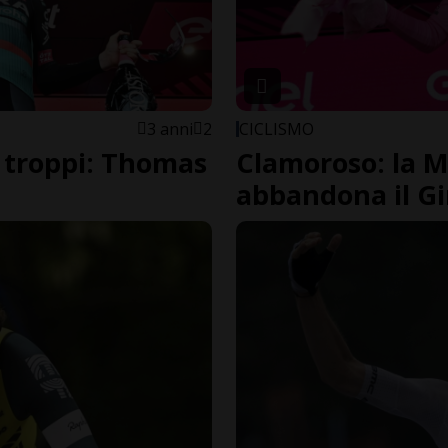
3 anni
2
CICLISMO
o troppi: Thomas
Clamoroso: la Ma
abbandona il Gir