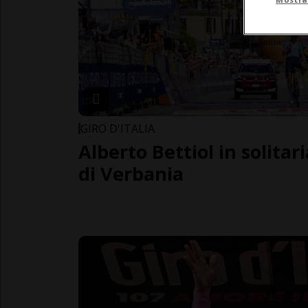
GIRO D'ITALIA
Alberto Bettiol in solitar
di Verbania