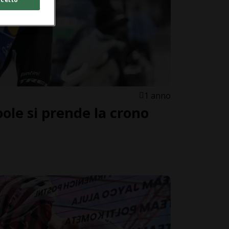
1 anno
ole si prende la crono