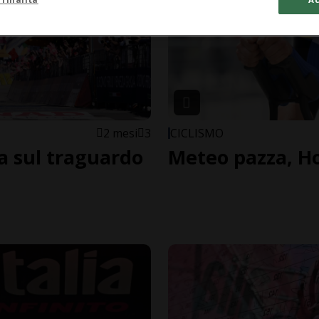
2 mesi
3
CICLISMO
ia sul traguardo
Meteo pazza, Ho