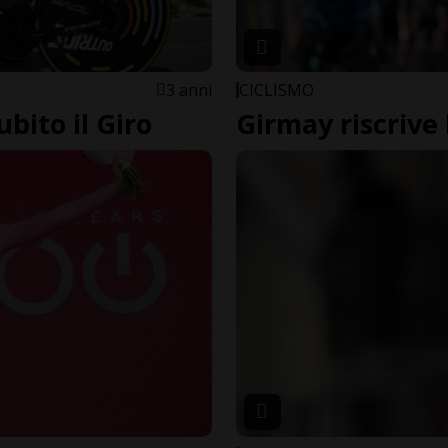
3 anni
CICLISMO
bito il Giro
Girmay riscrive l