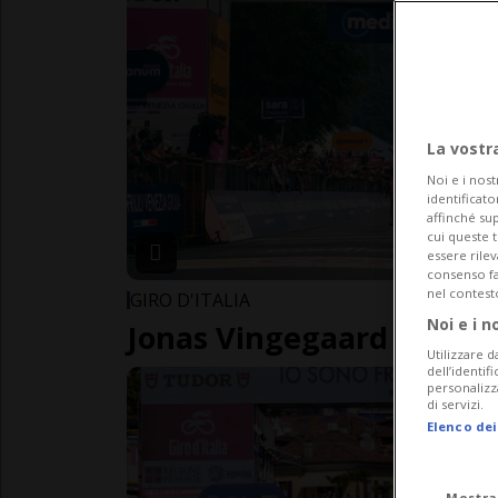
La vostr
Noi e i nost
identificato
affinché sup
cui queste 
essere rile
consenso fac
nel contest
GIRO D'ITALIA
Noi e i n
Jonas Vingegaard mette 
Utilizzare d
dell’identif
personalizz
di servizi.
Elenco dei
Mostra