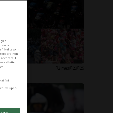
gli o
iamento
e". Nel caso in
potrebbero non
 revocare il
anno effetto
cy.
2 mesi
23
25
ai fini
ti
ico, sviluppo
cetto