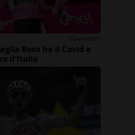
3 anni
26
1
glia Rosa ha il Covid e
o d'Italia