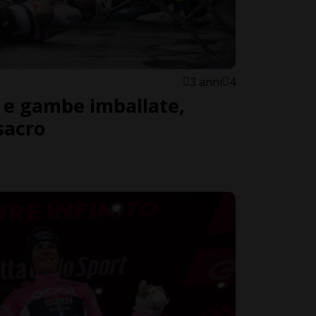
3 anni
4
 e gambe imballate,
sacro