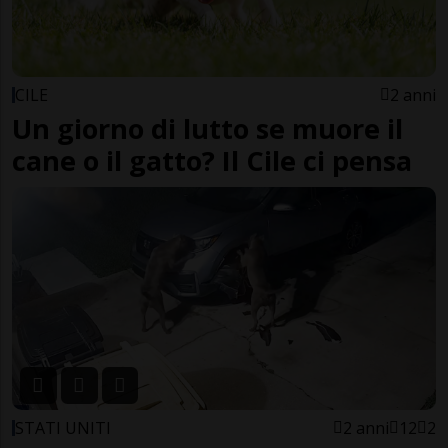
CILE
2 anni
Un giorno di lutto se muore il
cane o il gatto? Il Cile ci pensa
STATI UNITI
2 anni
12
2