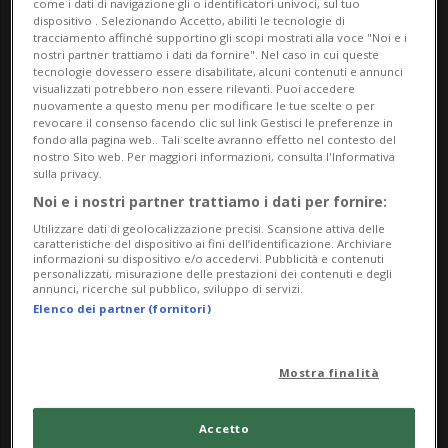
come i dati di navigazione gli o identificatori univoci, sul tuo
dispositivo . Selezionando Accetto, abiliti le tecnologie di
tracciamento affinché supportino gli scopi mostrati alla voce "Noi e i
nostri partner trattiamo i dati da fornire". Nel caso in cui queste
tecnologie dovessero essere disabilitate, alcuni contenuti e annunci
LUGANO
9 mesi
1
visualizzati potrebbero non essere rilevanti. Puoi accedere
nuovamente a questo menu per modificare le tue scelte o per
Avete visto Aryo?
revocare il consenso facendo clic sul link Gestisci le preferenze in
fondo alla pagina web.. Tali scelte avranno effetto nel contesto del
nostro Sito web. Per maggiori informazioni, consulta l'Informativa
sulla privacy.
Noi e i nostri partner trattiamo i dati per fornire:
Utilizzare dati di geolocalizzazione precisi. Scansione attiva delle
caratteristiche del dispositivo ai fini dell’identificazione. Archiviare
informazioni su dispositivo e/o accedervi. Pubblicità e contenuti
personalizzati, misurazione delle prestazioni dei contenuti e degli
annunci, ricerche sul pubblico, sviluppo di servizi.
Elenco dei partner (fornitori)
Mostra finalità
ARGOVIA
9 mesi
Brusco risveglio: un sergente
Accetto