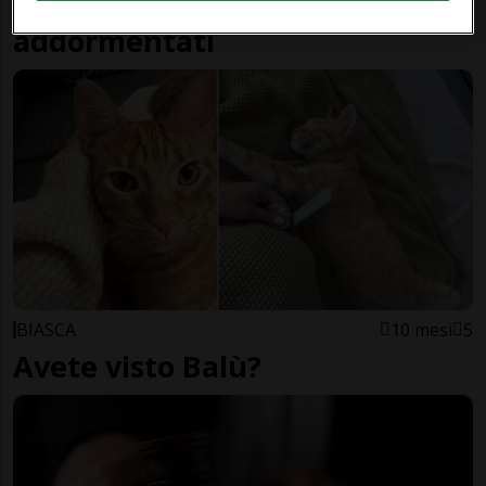
lancia un gatto sui soldati
addormentati
BIASCA
10 mesi
5
Avete visto Balù?