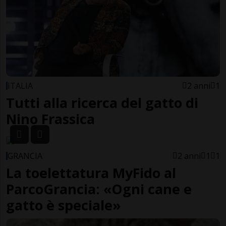
ITALIA
2 anni
1
Tutti alla ricerca del gatto di
Nino Frassica
GRANCIA
2 anni
1
1
La toelettatura MyFido al
ParcoGrancia: «Ogni cane e
gatto è speciale»