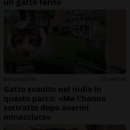
un gatto ferito
BREGANZONA
2 mesi
49
Gatto svanito nel nulla in
questo parco: «Me l'hanno
sottratto dopo avermi
minacciato»