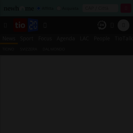
Affitta
Acquista
News
Sport
Focus
Agenda
LAC
People
TioTalk
TICINO
SVIZZERA
DAL MONDO