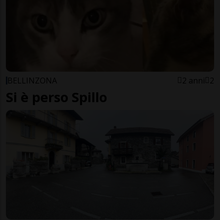
BELLINZONA
2 anni
2
Si è perso Spillo