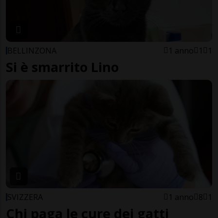
BELLINZONA
1 anno
1
1
Si è smarrito Lino
SVIZZERA
1 anno
8
1
Chi paga le cure dei gatti