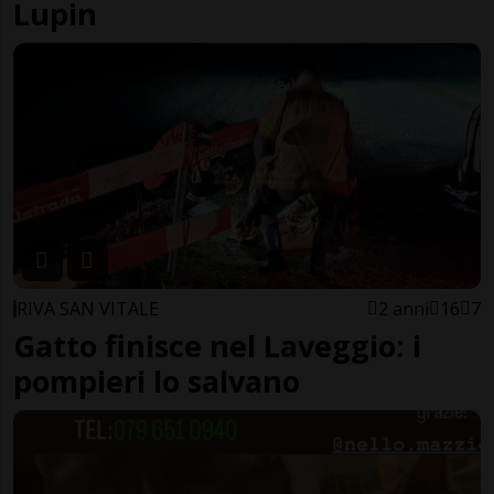
Lupin
RIVA SAN VITALE
2 anni
16
7
Gatto finisce nel Laveggio: i
pompieri lo salvano