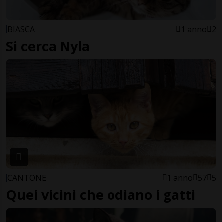
BIASCA
1 anno
2
Si cerca Nyla
CANTONE
1 anno
57
5
Quei vicini che odiano i gatti