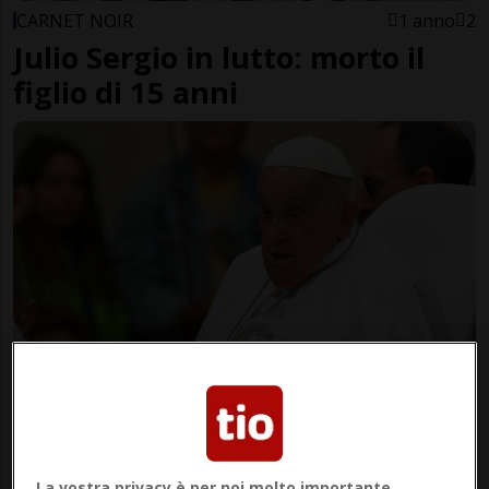
CARNET NOIR
1 anno
2
Julio Sergio in lutto: morto il
figlio di 15 anni
CITTÀ DEL VATICANO
1 anno
Il Papa è morto di «ictus, coma,
collasso cardiocircolatorio»
La vostra privacy è per noi molto importante