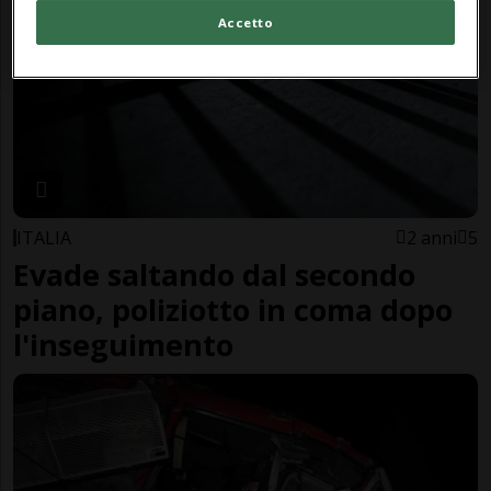
Accetto
ITALIA
2 anni
5
Evade saltando dal secondo
piano, poliziotto in coma dopo
l'inseguimento