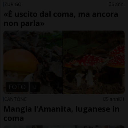
ZURIGO
5 anni
«È uscito dal coma, ma ancora
non parla»
FOTO
CANTONE
5 anni
1
Mangia l'Amanita, luganese in
coma