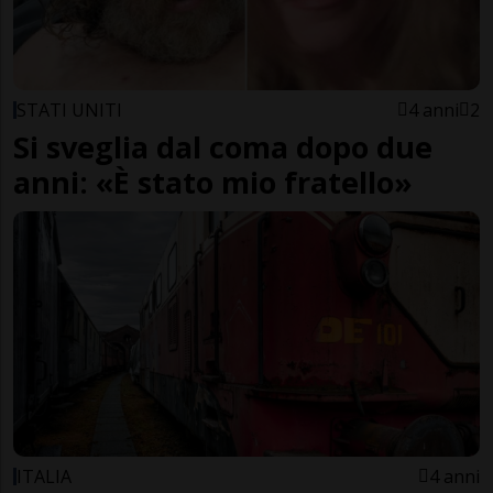
STATI UNITI
4 anni
2
Si sveglia dal coma dopo due
anni: «È stato mio fratello»
ITALIA
4 anni