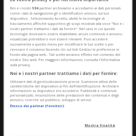
Noi e i nostri
594
partner archiviamo e accediamo ai dati personali,
come i dati di navigazione gli o identificatori univoci, sul tuo
dispositivo . Selezionando Accetto, abiliti le tecnologie di
tracciamento affinché supportino gli scopi mostrati alla voce "Noi e i
nostri partner trattiamo i dati da fornire". Nel caso in cui queste
tecnologie dovessero essere disabilitate, alcuni contenuti e annunci
visualizzati potrebbero non essere rilevanti. Puoi accedere
nuovamente a questo menu per modificare le tue scelte o per
revocare il consenso facendo clic sul link Gestisci le preferenze in
fondo alla pagina web.. Tali scelte avranno effetto nel contesto del
nostro Sito web. Per maggiori informazioni, consulta l'Informativa
sulla privacy.
SIVIGLIA
2 anni
2
Noi e i nostri partner trattiamo i dati per fornire:
Sergio Rico parla del coma: «In
Utilizzare dati di geolocalizzazione precisi. Scansione attiva delle
caratteristiche del dispositivo ai fini dell’identificazione. Archiviare
sogno ho visto mio padre, non
informazioni su dispositivo e/o accedervi. Pubblicità e contenuti
personalizzati, misurazione delle prestazioni dei contenuti e degli
era il momento»
annunci, ricerche sul pubblico, sviluppo di servizi.
Elenco dei partner (fornitori)
Mostra finalità