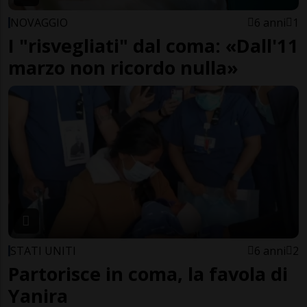
NOVAGGIO
6 anni
1
I "risvegliati" dal coma: «Dall'11
marzo non ricordo nulla»
STATI UNITI
6 anni
2
Partorisce in coma, la favola di
Yanira