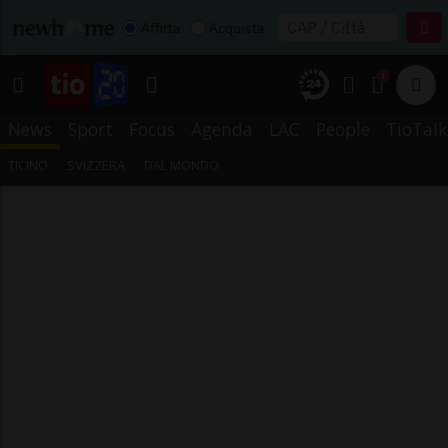
Affitta
Acquista
1
News
Sport
Focus
Agenda
LAC
People
TioTalk
TICINO
SVIZZERA
DAL MONDO