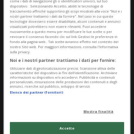
come i dati di navigazione gli o identificatori univoci, sul tuo
dispositivo . Selezionando Accetto, abiliti le tecnologie di
tracciamento affinché supportino gli scopi mostrati alla voce "Noi e i
nostri partner trattiamo i dati da fornire". Nel caso in cui queste
tecnologie dovessero essere disabilitate, alcuni contenuti e annunci
visualizzati potrebbero non essere rilevanti. Puoi accedere
nuovamente a questo menu per modificare le tue scelte o per
revocare il consenso facendo clic sul link Gestisci le preferenze in
fondo alla pagina web.. Tali scelte avranno effetto nel contesto del
nostro Sito web. Per maggiori informazioni, consulta l'Informativa
sulla privacy.
Noi e i nostri partner trattiamo i dati per fornire:
Utilizzare dati di geolocalizzazione precisi. Scansione attiva delle
caratteristiche del dispositivo ai fini dell’identificazione. Archiviare
SVIZZERA
8 mesi
46
19
informazioni su dispositivo e/o accedervi. Pubblicità e contenuti
Svizzera interna, bere un caffè
personalizzati, misurazione delle prestazioni dei contenuti e degli
annunci, ricerche sul pubblico, sviluppo di servizi.
al bar è un salasso
Elenco dei partner (fornitori)
Mostra finalità
Accetto