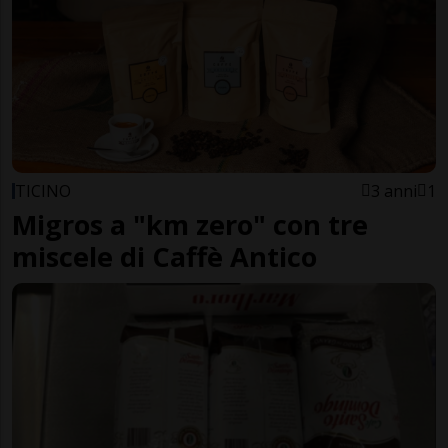
TICINO
3 anni
1
Migros a "km zero" con tre
miscele di Caffè Antico