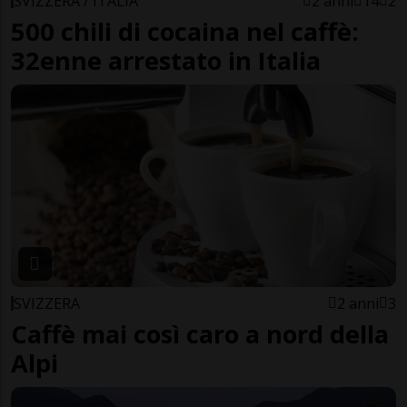
SVIZZERA / ITALIA
2 anni
14
2
500 chili di cocaina nel caffè:
32enne arrestato in Italia
SVIZZERA
2 anni
3
Caffè mai così caro a nord della
Alpi