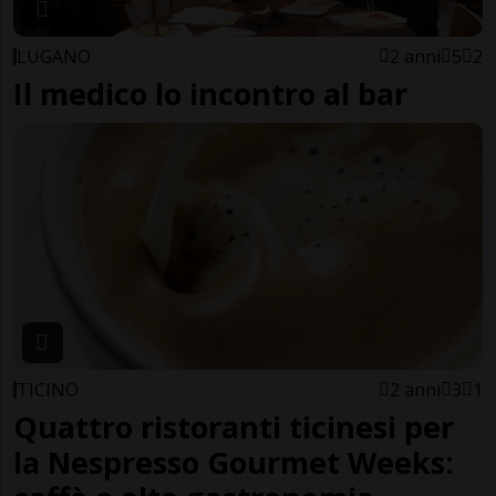
LUGANO
2 anni
5
2
Il medico lo incontro al bar
TICINO
2 anni
3
1
Quattro ristoranti ticinesi per
la Nespresso Gourmet Weeks: