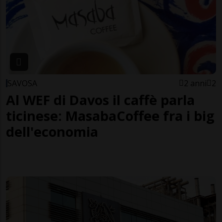
SAVOSA
2 anni
2
Al WEF di Davos il caffè parla
ticinese: MasabaCoffee fra i big
dell'economia