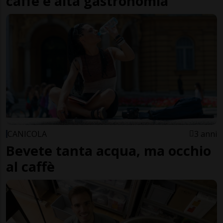
caffè e alta gastronomia
CANICOLA
3 anni
Bevete tanta acqua, ma occhio
al caffè