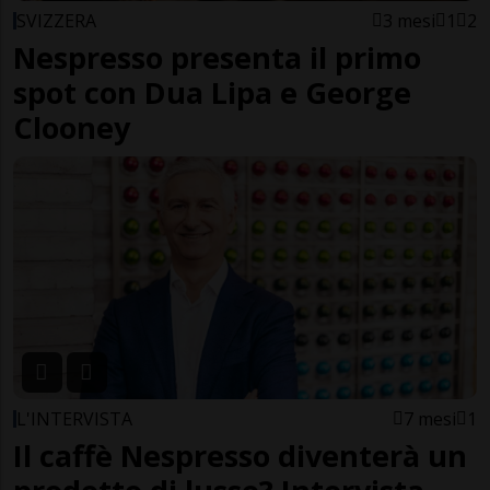
SVIZZERA
3 mesi
1
2
Nespresso presenta il primo
spot con Dua Lipa e George
Clooney
L'INTERVISTA
7 mesi
1
Il caffè Nespresso diventerà un