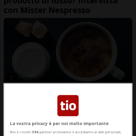
prodotto di lusso? Intervista
con Mister Nespresso
SVIZZERA
8 mesi
5
2
Caffè: oro oltre Gottardo, ma
non è colpa solo dei chicchi
La vostra privacy è per noi molto importante
Noi e i nostri
594
partner archiviamo e accediamo ai dati personali,