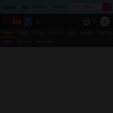
Affitta
Acquista
News
Sport
Focus
Agenda
LAC
People
TioTalk
TICINO
SVIZZERA
DAL MONDO