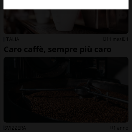
ITALIA
11 mesi
1
Caro caffè, sempre più caro
SVIZZERA
1 anno