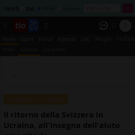
Affitta
Acquista
News
Sport
Focus
Agenda
LAC
People
TioTalk
TICINO
SVIZZERA
DAL MONDO
SVIZZERA / UCRAINA
Il ritorno della Svizzera in
Ucraina, all'insegna dell'aiuto