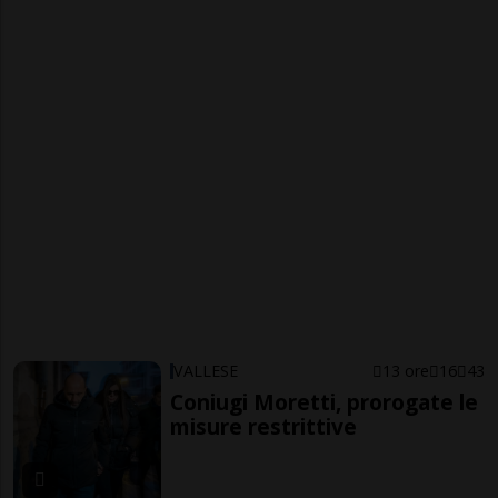
VALLESE
13 ore
16
43
Coniugi Moretti, prorogate le
misure restrittive