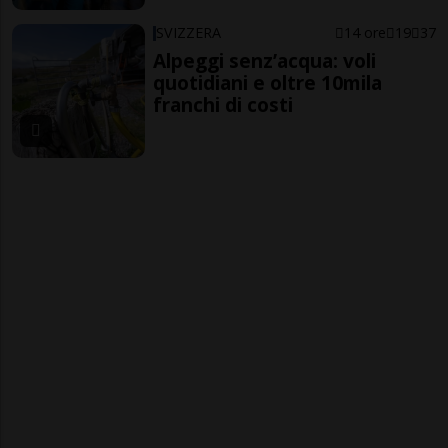
SVIZZERA
14 ore
19
37
Alpeggi senz’acqua: voli
quotidiani e oltre 10mila
franchi di costi