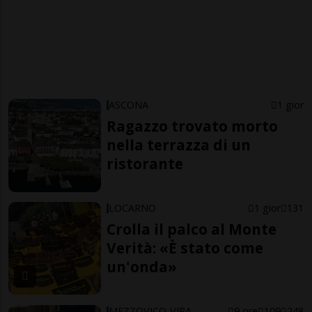
ASCONA
1 gior
Ragazzo trovato morto
nella terrazza di un
ristorante
LOCARNO
1 gior
131
Crolla il palco al Monte
Verità: «È stato come
un'onda»
MEZZOVICO-VIRA
9 ore
109
248