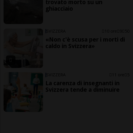
trovato morto su un
ghiacciaio
SVIZZERA
10 ore
9
50
«Non c'è scusa per i morti di
caldo in Svizzera»
SVIZZERA
11 ore
5
La carenza di insegnanti in
Svizzera tende a diminuire