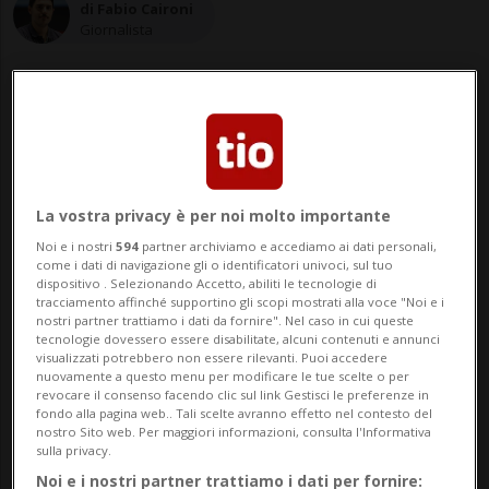
di Fabio Caironi
Giornalista
17 apr 2022 - 11:47
Aggiornamento 13:02
La vostra privacy è per noi molto importante
Noi e i nostri
594
partner archiviamo e accediamo ai dati personali,
come i dati di navigazione gli o identificatori univoci, sul tuo
dispositivo . Selezionando Accetto, abiliti le tecnologie di
tracciamento affinché supportino gli scopi mostrati alla voce "Noi e i
nostri partner trattiamo i dati da fornire". Nel caso in cui queste
tecnologie dovessero essere disabilitate, alcuni contenuti e annunci
visualizzati potrebbero non essere rilevanti. Puoi accedere
La Svizzera torna in Ucraina a favore
nuovamente a questo menu per modificare le tue scelte o per
revocare il consenso facendo clic sul link Gestisci le preferenze in
dell'aiuto umanitario: dopo aver lasciato
fondo alla pagina web.. Tali scelte avranno effetto nel contesto del
nostro Sito web. Per maggiori informazioni, consulta l'Informativa
sulla privacy.
Kiev lo scorso 28 febbraio, pochi giorni
Noi e i nostri partner trattiamo i dati per fornire: