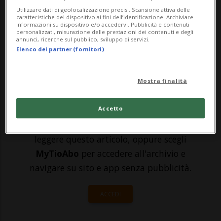
dopo l'inizio dell'invasione russa, la
Utilizzare dati di geolocalizzazione precisi. Scansione attiva delle
caratteristiche del dispositivo ai fini dell’identificazione. Archiviare
Confederazione è di nuovo presente nel
informazioni su dispositivo e/o accedervi. Pubblicità e contenuti
personalizzati, misurazione delle prestazioni dei contenuti e degli
Paese con un ufficio della Direzione dello
annunci, ricerche sul pubblico, sviluppo di servizi.
Elenco dei partner (fornitori)
s...
Mostra finalità
🔐 Sblocca il nostro archivio
esclusivo!
Accetto
Sottoscrivi un abbonamento
Archivio
per
leggere questo articolo, oppure scegli
MyTioAbo
per accedere all'archivio e
navigare su sito e app senza pubblicità.
ACCEDI