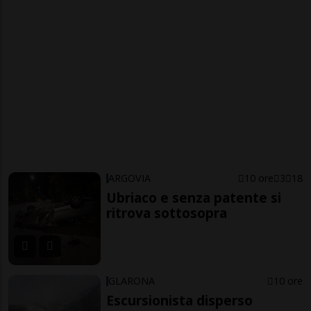
ARGOVIA
10 ore
3
18
Ubriaco e senza patente si
ritrova sottosopra
GLARONA
10 ore
Escursionista disperso