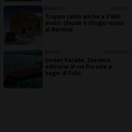
GRIGIONI
8 ore
5
Troppo caldo anche a 3'600
metri: chiude il rifugio vicino
al Bernina
ZURIGO
9 ore
5
54
Street Parade: 33esima
edizione al via fra sole e
bagni di folla