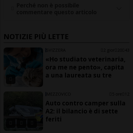
Perché non è possibile
commentare questo articolo
NOTIZIE PIÙ LETTE
SVIZZERA
2 gior
20
43
«Ho studiato veterinaria,
ora me ne pento», capita
a una laureata su tre
MEZZOVICO
5 ore
12
Auto contro camper sulla
A2: il bilancio è di sette
feriti