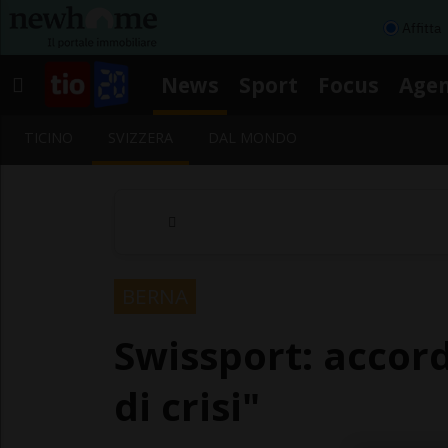
Affitta
News
Sport
Focus
Age
TICINO
SVIZZERA
DAL MONDO
BERNA
Swissport: accor
di crisi"