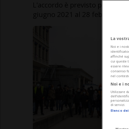
L'accordo è previsto per nove
giugno 2021 al 28 febbraio 20
La vostr
Noi e i nost
identificato
affinché sup
cui queste 
essere rile
consenso fac
nel contest
Noi e i n
Utilizzare d
dell’identif
personalizz
di servizi.
Elenco dei
Mostra