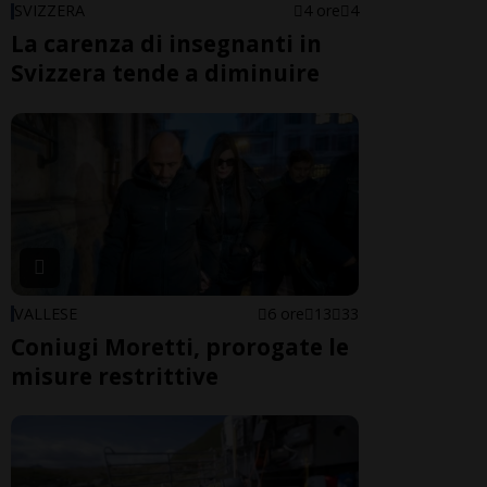
SVIZZERA
4 ore
4
La carenza di insegnanti in
Svizzera tende a diminuire
VALLESE
6 ore
13
33
Coniugi Moretti, prorogate le
misure restrittive