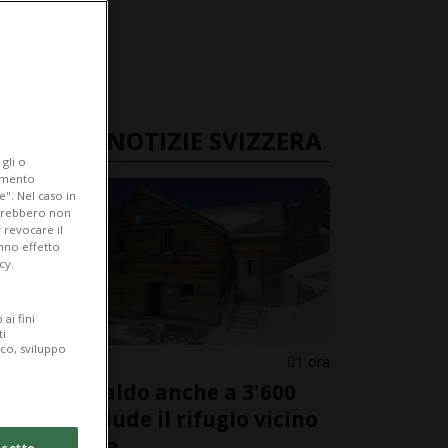
ULTIME NOTIZIE SVIZZERA
gli o
iamento
e". Nel caso in
potrebbero non
 revocare il
anno effetto
cy.
ai fini
ti
ico, sviluppo
GRIGIONI
1 ora
Troppo caldo anche a 3'600
metri: chiude il rifugio vicino
al Bernina
cetto