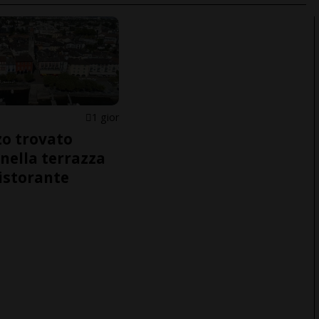
1 gior
o trovato
nella terrazza
ristorante