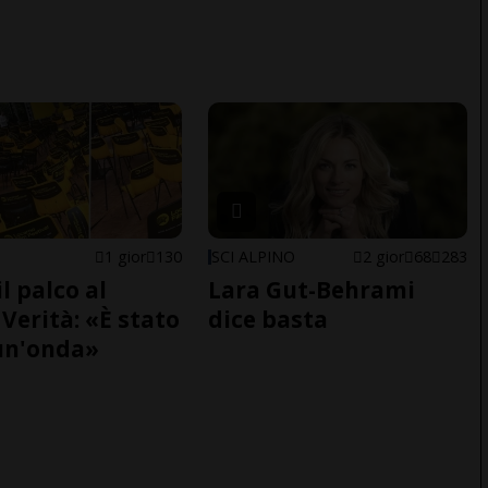
1 gior
130
SCI ALPINO
2 gior
68
283
il palco al
Lara Gut-Behrami
Verità: «È stato
dice basta
un'onda»