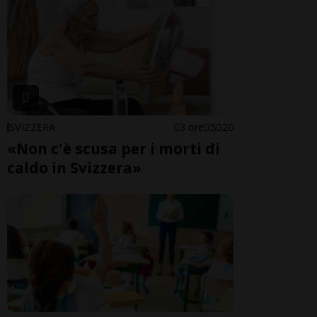
SVIZZERA
3 ore
5
20
«Non c'è scusa per i morti di
caldo in Svizzera»