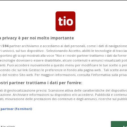
 mesi, cioè retroattivamente dal primo
22.
a privacy è per noi molto importante
ri
594
partner archiviamo e accediamo ai dati personali, come i dati di navigazione 
ri univoci, sul tuo dispositivo . Selezionando Accetto, abiliti le tecnologie di tracc
portino gli scopi mostrati alla voce "Noi e i nostri partner trattiamo i dati da fornir
tecnologie dovessero essere disabilitate, alcuni contenuti e annunci visualizzati 
vanti. Puoi accedere nuovamente a questo menu per modificare le tue scelte o per
endo clic sul link Gestisci le preferenze in fondo alla pagina web.. Tali scelte avr
o del nostro Sito web. Per maggiori informazioni, consulta l'Informativa sulla priva
ostri partner trattiamo i dati per fornire:
ati di geolocalizzazione precisi. Scansione attiva delle caratteristiche del dispositivo 
icazione. Archiviare informazioni su dispositivo e/o accedervi. Pubblicità e contenu
ati, misurazione delle prestazioni dei contenuti e degli annunci, ricerche sul pubbl
 partner (fornitori)
 finalità
Ac