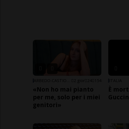
ARBEDO-CASTIONE
2 gior
24
154
ITALIA
«Non ho mai pianto
È mort
per me, solo per i miei
Guccin
genitori»