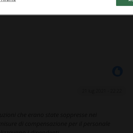
21 lug 2021 - 22:22
ibuzioni che erano state soppresse nei
e misure di compensazione per il personale
lizzavano i dipendenti.