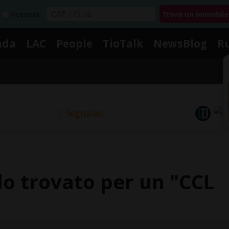
Acquista
nda
LAC
People
TioTalk
NewsBlog
R
Segnalaci
do trovato per un "CCL