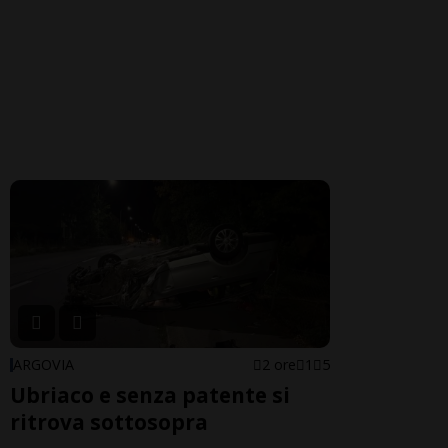
ARGOVIA
2 ore
1
5
Ubriaco e senza patente si
ritrova sottosopra