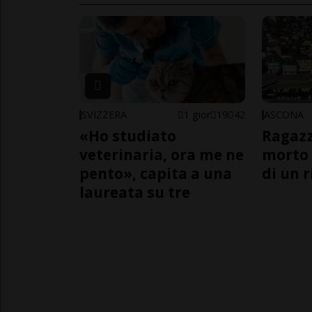
SVIZZERA
1 gior
19
42
ASCONA
«Ho studiato
Ragazz
veterinaria, ora me ne
morto 
pento», capita a una
di un 
laureata su tre