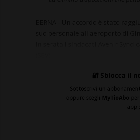
BERNA - Un accordo è stato raggiun
suo personale all'aeroporto di Gi
in serata i sindacati Avenir Syndic
(SEV). ...
🔐 Sblocca il n
Sottoscrivi un abbonamen
oppure scegli
MyTioAbo
per 
app 