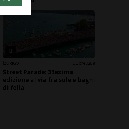
ZURIGO
2 ore
2
8
Street Parade: 33esima
edizione al via fra sole e bagni
di folla