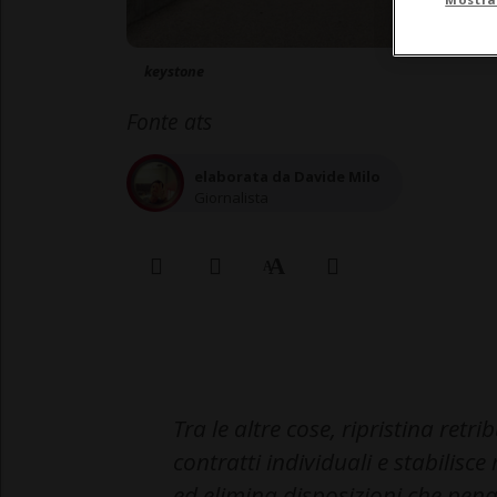
keystone
Fonte ats
elaborata da Davide Milo
Giornalista
Tra le altre cose, ripristina retr
contratti individuali e stabilisc
ed elimina disposizioni che pena