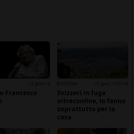
2 gior
19
SVIZZERA
3 gior
110
143
o Francesco
Svizzeri in fuga
i
oltreconfine, lo fanno
soprattutto per la
casa