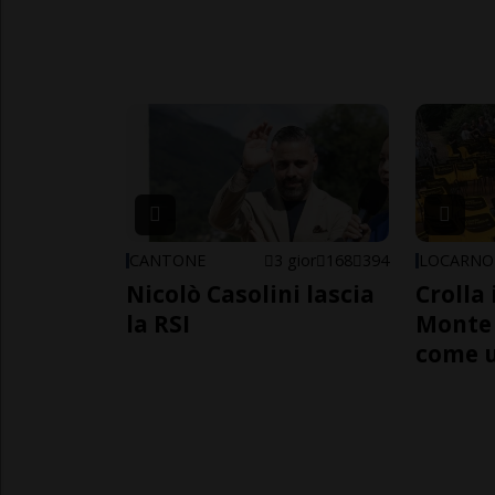
CANTONE
3 gior
168
394
LOCARNO
Nicolò Casolini lascia
Crolla 
la RSI
Monte 
come 