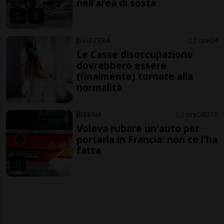
nell’area di sosta
SVIZZERA
2 ore
4
Le Casse disoccupazione
dovrebbero essere
(finalmente) tornate alla
normalità
BERNA
2 ore
8
10
Voleva rubare un'auto per
portarla in Francia: non ce l'ha
fatta