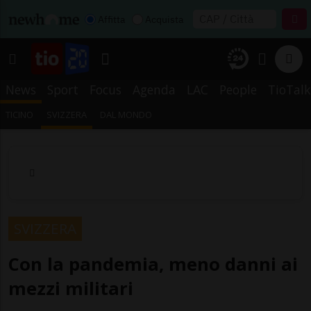
Affitta
Acquista
News
Sport
Focus
Agenda
LAC
People
TioTalk
TICINO
SVIZZERA
DAL MONDO
SVIZZERA
Con la pandemia, meno danni ai
mezzi militari