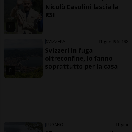
Nicolò Casolini lascia la
RSI
SVIZZERA
1 gior
96
138
Svizzeri in fuga
oltreconfine, lo fanno
soprattutto per la casa
LUGANO
1 gior