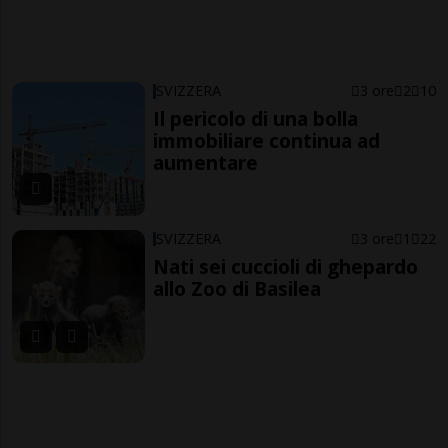
SVIZZERA
3 ore
2
10
Il pericolo di una bolla
immobiliare continua ad
aumentare
SVIZZERA
3 ore
1
22
Nati sei cuccioli di ghepardo
allo Zoo di Basilea