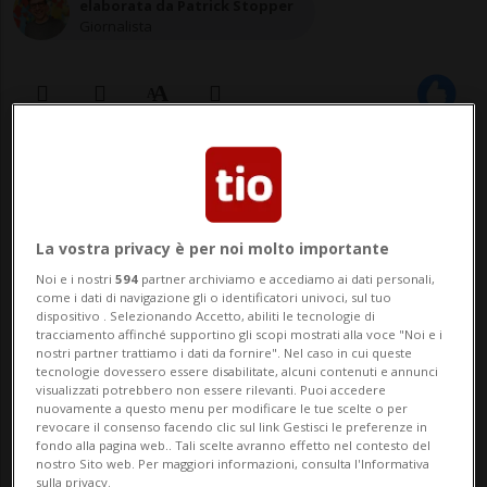
elaborata da Patrick Stopper
Giornalista
16 mar 2021 - 09:59
BERNA - In seguito all'annullamento o al
La vostra privacy è per noi molto importante
rinvio di corsi di ripetizione, lo scorso anno
Noi e i nostri
594
partner archiviamo e accediamo ai dati personali,
i veicoli militari sono stati meno sollecitati.
come i dati di navigazione gli o identificatori univoci, sul tuo
dispositivo . Selezionando Accetto, abiliti le tecnologie di
Ciò si ripercuote sul numero di incidenti e
tracciamento affinché supportino gli scopi mostrati alla voce "Noi e i
nostri partner trattiamo i dati da fornire". Nel caso in cui queste
tecnologie dovessero essere disabilitate, alcuni contenuti e annunci
sui loro costi, sensibilmente diminuiti
visualizzati potrebbero non essere rilevanti. Puoi accedere
nuovamente a questo menu per modificare le tue scelte o per
rispetto al 2019. Per i...
revocare il consenso facendo clic sul link Gestisci le preferenze in
fondo alla pagina web.. Tali scelte avranno effetto nel contesto del
nostro Sito web. Per maggiori informazioni, consulta l'Informativa
sulla privacy.