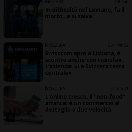
GINEVRA
8 min
In difficoltà nel Lemano, fa il
morto...e si salva
SVIZZERA
37 min
2
Swisscom apre a Lisbona, è
scontro anche con transfair.
L’azienda: «La Svizzera resta
centrale»
SVIZZERA
1 ora
1
L'online cresce, il "non-food"
arranca: è un commercio al
dettaglio a due velocità