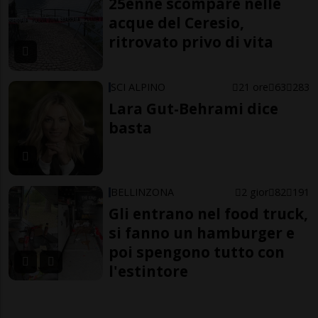
25enne scompare nelle
acque del Ceresio,
ritrovato privo di vita
SCI ALPINO
21 ore
63
283
Lara Gut-Behrami dice
basta
BELLINZONA
2 gior
82
191
Gli entrano nel food truck,
si fanno un hamburger e
poi spengono tutto con
l'estintore