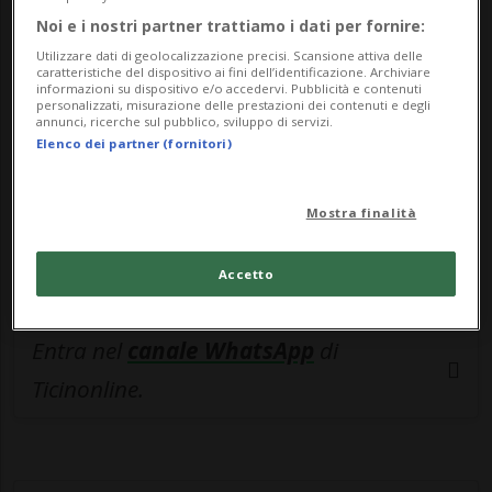
🔐 Sblocca il nostro archivio
Noi e i nostri partner trattiamo i dati per fornire:
esclusivo!
Utilizzare dati di geolocalizzazione precisi. Scansione attiva delle
caratteristiche del dispositivo ai fini dell’identificazione. Archiviare
Sottoscrivi un abbonamento
Archivio
per
informazioni su dispositivo e/o accedervi. Pubblicità e contenuti
personalizzati, misurazione delle prestazioni dei contenuti e degli
leggere questo articolo, oppure scegli
annunci, ricerche sul pubblico, sviluppo di servizi.
Elenco dei partner (fornitori)
MyTioAbo
per accedere all'archivio e
navigare su sito e app senza pubblicità.
Mostra finalità
ACCEDI
Accetto
Entra nel
canale WhatsApp
di
Ticinonline.