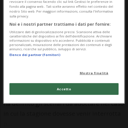
revocare il consenso facendo clic sul link Gestisci le preferenze in
considerazione anche lo scenario in
fondo alla pagina web.. Tali scelte avranno effetto nel contesto del
nostro Sito web. Per maggiori informazioni, consulta l'Informativa
cui la stagione dovesse essere
sulla privacy.
interrotta nel corso dei playoff.
Noi e i nostri partner trattiamo i dati per fornire:
Utilizzare dati di geolocalizzazione precisi. Scansione attiva delle
caratteristiche del dispositivo ai fini dell’identificazione. Archiviare
informazioni su dispositivo e/o accedervi. Pubblicità e contenuti
personalizzati, misurazione delle prestazioni dei contenuti e degli
HOCKEY: Risultati e classifiche
annunci, ricerche sul pubblico, sviluppo di servizi.
Elenco dei partner (fornitori)
BERNA - Con le incognite legate alla
pandemia sempre sullo sfondo,
Mostra finalità
l’Assemblea dei club di National League e
Accetto
Swiss League - riunitasi in teleconferenza -
ha definito gli scenari da adottare nel caso
in cui la stagione dovesse venir interrotta
p...