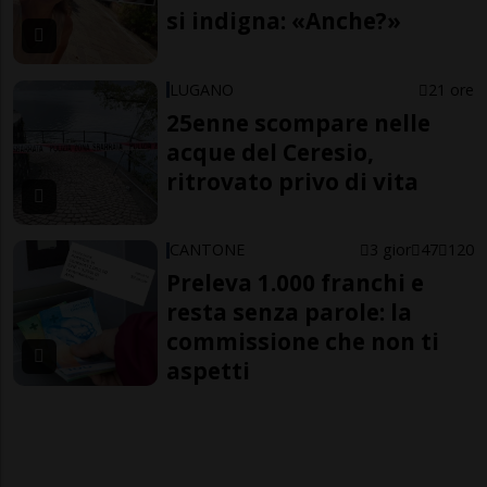
si indigna: «Anche?»
LUGANO
21 ore
25enne scompare nelle
acque del Ceresio,
ritrovato privo di vita
CANTONE
3 gior
47
120
Preleva 1.000 franchi e
resta senza parole: la
commissione che non ti
aspetti