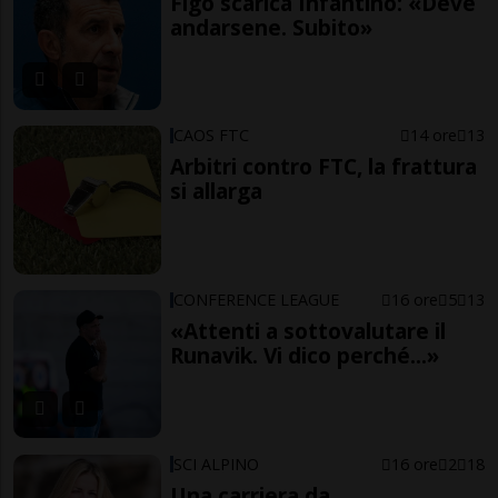
Figo scarica Infantino: «Deve
andarsene. Subito»
CAOS FTC
14 ore
13
Arbitri contro FTC, la frattura
si allarga
CONFERENCE LEAGUE
16 ore
5
13
«Attenti a sottovalutare il
Runavik. Vi dico perché...»
SCI ALPINO
16 ore
2
18
Una carriera da