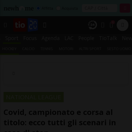
Affitta
Acquista
1
s
Sport
Focus
Agenda
LAC
People
TioTalk
New
HOCKEY
CALCIO
TENNIS
MOTORI
ALTRI SPORT
SESTO UOMO
NATIONAL LEAGUE
Covid, campionato e corsa al
titolo: ecco tutti gli scenari in