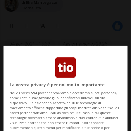
di Elia Mantegazzi
Giornalista
04 gen 2021 - 15:33
Aggiornamento 23:26
1
La vostra privacy è per noi molto importante
Noi e i nostri
594
partner archiviamo e accediamo ai dati personali,
come i dati di navigazione gli o identificatori univoci, sul tuo
dispositivo . Selezionando Accetto, abiliti le tecnologie di
tracciamento affinché supportino gli scopi mostrati alla voce "Noi e i
nostri partner trattiamo i dati da fornire". Nel caso in cui queste
tecnologie dovessero essere disabilitate, alcuni contenuti e annunci
Nell’Assemblea dei club di National e
visualizzati potrebbero non essere rilevanti. Puoi accedere
Swiss League si è preso in
nuovamente a questo menu per modificare le tue scelte o per