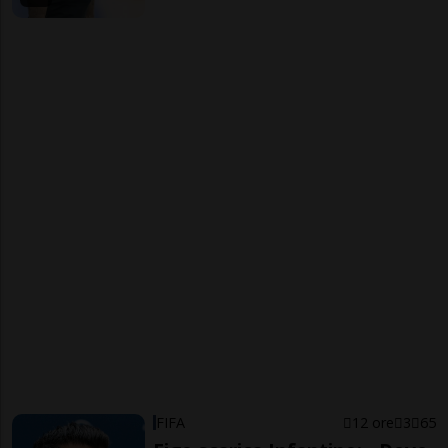
FIFA
12 ore
3
65