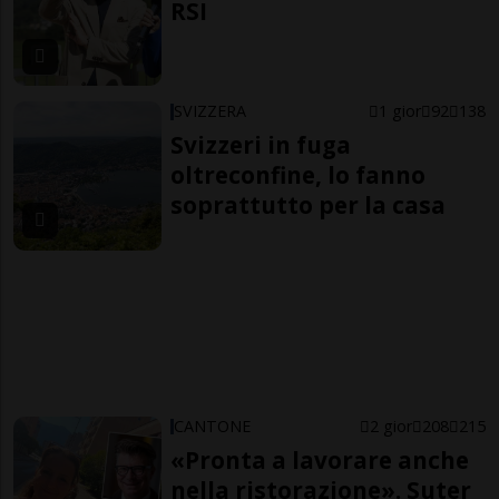
RSI
SVIZZERA
1 gior
92
138
Svizzeri in fuga
oltreconfine, lo fanno
soprattutto per la casa
CANTONE
2 gior
208
215
«Pronta a lavorare anche
nella ristorazione». Suter