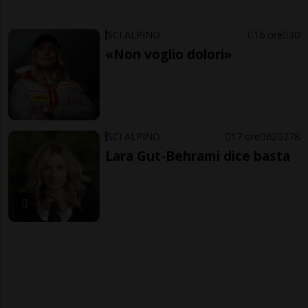
SCI ALPINO
16 ore
30
«Non voglio dolori»
SCI ALPINO
17 ore
62
278
Lara Gut-Behrami dice basta