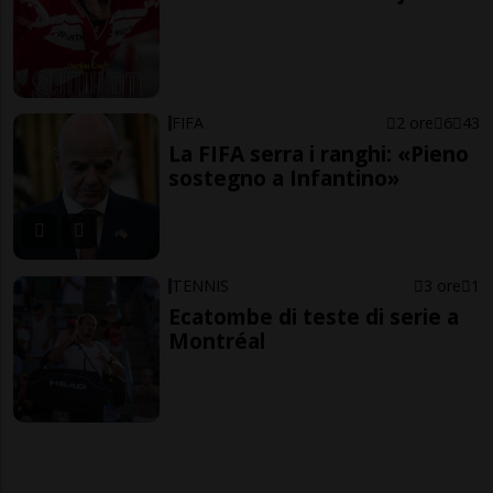
FIFA
2 ore
6
43
La FIFA serra i ranghi: «Pieno
sostegno a Infantino»
TENNIS
3 ore
1
Ecatombe di teste di serie a
Montréal