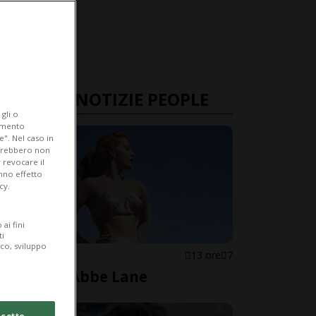
ULTIME NOTIZIE PEOPLE
gli o
iamento
e". Nel caso in
potrebbero non
 revocare il
anno effetto
cy.
ai fini
ti
ico, sviluppo
STATI UNITI
13 ore
7
È morta Abbe Lane
cetto