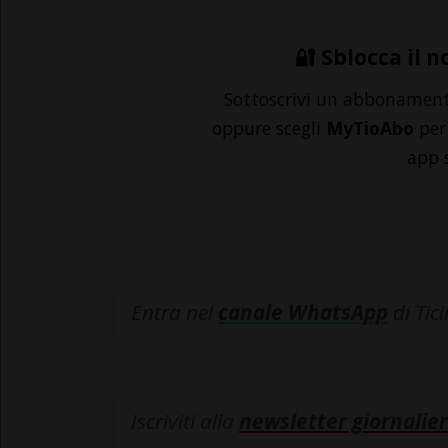
🔐 Sblocca il n
Sottoscrivi un abbonamen
oppure scegli
MyTioAbo
per 
app 
Entra nel
canale WhatsApp
di Tic
Iscriviti alla
newsletter giornalier