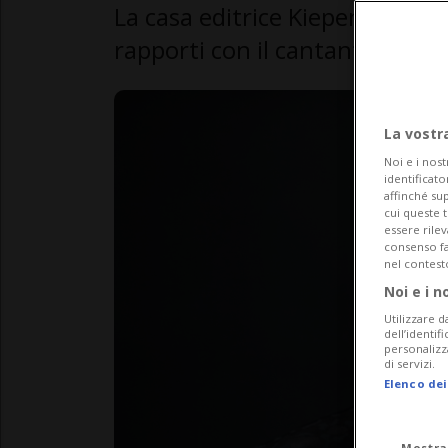
La casa editrice Kiepenheuer &
rapporti con il cantante in se
La vostr
Noi e i nost
identificato
affinché sup
cui queste 
essere rile
consenso fac
nel contest
Noi e i n
Utilizzare d
dell’identif
personalizz
di servizi.
Elenco dei
Mostra