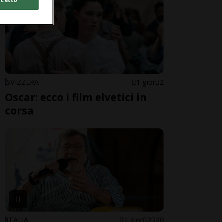
SVIZZERA
1 gior
2
Oscar: ecco i film elvetici in
corsa
ITALIA
1 gior
2
20