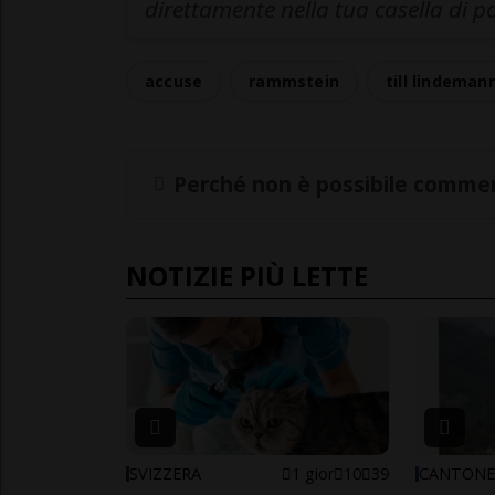
direttamente nella tua casella di p
accuse
rammstein
till lindeman
Perché non è possibile commen
NOTIZIE PIÙ LETTE
SVIZZERA
1 gior
10
39
CANTON