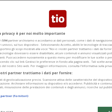
 Witsch ha deciso di mettere fine ai
guito a un video emerso nelle indagini
a privacy è per noi molto importante
ri
594
partner archiviamo e accediamo ai dati personali, come i dati di navigazione 
ri univoci, sul tuo dispositivo . Selezionando Accetto, abiliti le tecnologie di tracc
portino gli scopi mostrati alla voce "Noi e i nostri partner trattiamo i dati da fornir
tecnologie dovessero essere disabilitate, alcuni contenuti e annunci visualizzati 
vanti. Puoi accedere nuovamente a questo menu per modificare le tue scelte o per
endo clic sul link Gestisci le preferenze in fondo alla pagina web.. Tali scelte avr
o del nostro Sito web. Per maggiori informazioni, consulta l'Informativa sulla priva
ostri partner trattiamo i dati per fornire:
ati di geolocalizzazione precisi. Scansione attiva delle caratteristiche del dispositivo 
icazione. Archiviare informazioni su dispositivo e/o accedervi. Pubblicità e contenu
ati, misurazione delle prestazioni dei contenuti e degli annunci, ricerche sul pubbl
 partner (fornitori)
 finalità
Ac