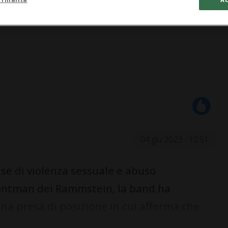
04 giu 2023 - 10:51
se di violenza sessuale e abuso
rontman dei Rammstein, la band ha
 una presa di posizione in cui afferma che