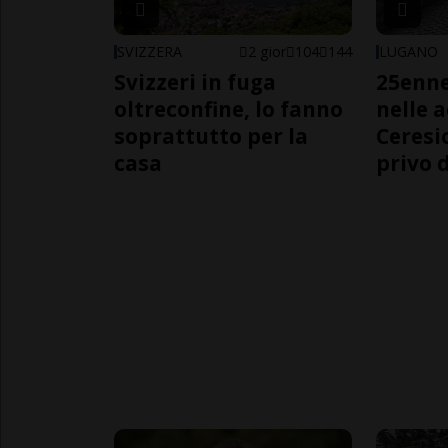
SVIZZERA
2 gior
104
144
LUGANO
Svizzeri in fuga
25enn
oltreconfine, lo fanno
nelle 
soprattutto per la
Ceresi
casa
privo d