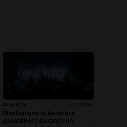
SINGAPORE
4 gior
1
27
Mostrarono la bandiera
palestinese durante un