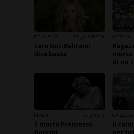
SCI ALPINO
2 gior
68
290
ASCONA
Lara Gut-Behrami
Ragazz
dice basta
morto 
di un 
ITALIA
1 gior
19
SVIZZERA
È morto Francesco
Il cal
Guccini
per tut