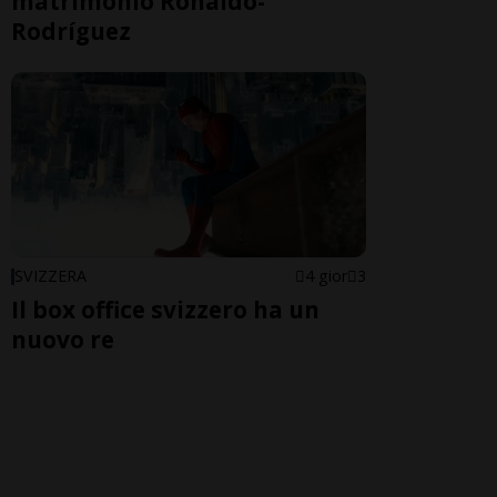
matrimonio Ronaldo-
Rodríguez
SVIZZERA
4 gior
3
Il box office svizzero ha un
nuovo re