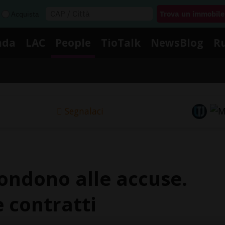
Acquista
nda
LAC
People
TioTalk
NewsBlog
R
Segnalaci
ondono alle accuse.
 contratti