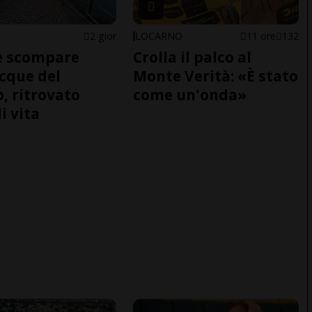
2 gior
LOCARNO
11 ore
132
e scompare
Crolla il palco al
acque del
Monte Verità: «È stato
o, ritrovato
come un'onda»
i vita