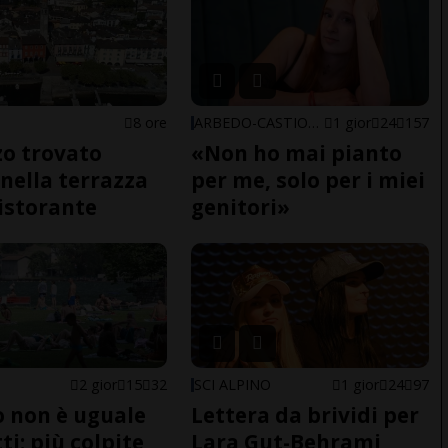
8 ore
ARBEDO-CASTIONE
1 gior
24
157
o trovato
«Non ho mai pianto
nella terrazza
per me, solo per i miei
ristorante
genitori»
2 gior
15
32
SCI ALPINO
1 gior
24
97
do non è uguale
Lettera da brividi per
ti: più colpite
Lara Gut-Behrami