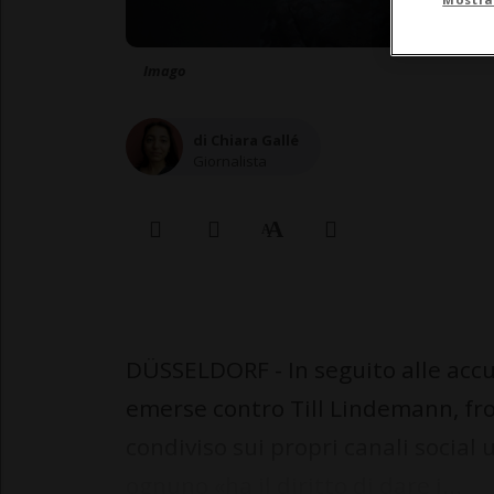
Imago
di Chiara Gallé
Giornalista
DÜSSELDORF - In seguito alle accu
emerse contro Till Lindemann, f
condiviso sui propri canali social
ognuno «ha il diritto di dare i...