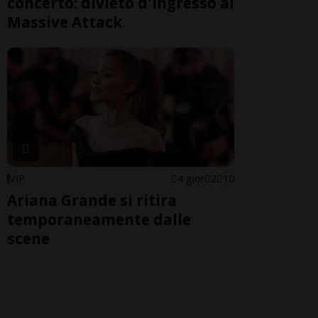
concerto: divieto d'ingresso ai
Massive Attack
VIP
4 gior
2
10
Ariana Grande si ritira
temporaneamente dalle
scene