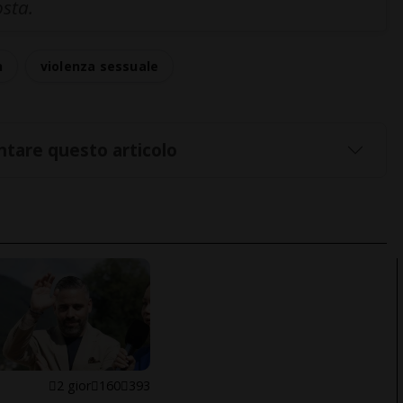
osta.
n
violenza sessuale
tare questo articolo
E
2 gior
160
393