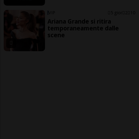
VIP
5 gior
2
10
Ariana Grande si ritira
temporaneamente dalle
scene