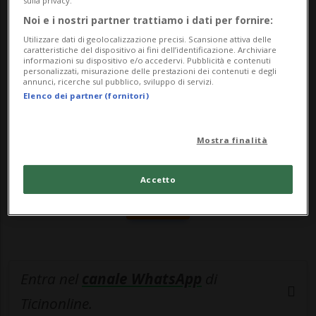
sulla privacy.
che non hanno il live...
Noi e i nostri partner trattiamo i dati per fornire:
Utilizzare dati di geolocalizzazione precisi. Scansione attiva delle
🔐 Sblocca il nostro archivio
caratteristiche del dispositivo ai fini dell’identificazione. Archiviare
informazioni su dispositivo e/o accedervi. Pubblicità e contenuti
personalizzati, misurazione delle prestazioni dei contenuti e degli
esclusivo!
annunci, ricerche sul pubblico, sviluppo di servizi.
Elenco dei partner (fornitori)
Sottoscrivi un abbonamento
Archivio
per
leggere questo articolo, oppure scegli
Mostra finalità
MyTioAbo
per accedere all'archivio e
navigare su sito e app senza pubblicità.
Accetto
ACCEDI
Entra nel
canale WhatsApp
di
Ticinonline.