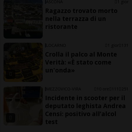
ASCONA
1 gior
Ragazzo trovato morto
nella terrazza di un
ristorante
LOCARNO
1 gior
131
Crolla il palco al Monte
Verità: «È stato come
un'onda»
MEZZOVICO-VIRA
10 ore
111
251
Incidente in scooter per il
deputato leghista Andrea
Censi: positivo all’alcol
test