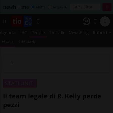
Affitta
Acquista
Agenda
LAC
People
TioTalk
NewsBlog
Rubriche
PEOPLE
STREAMING
STATI UNITI
Il team legale di R. Kelly perde
pezzi