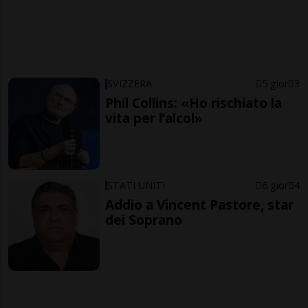
SVIZZERA
5 gior
3
Phil Collins: «Ho rischiato la
vita per l’alcol»
STATI UNITI
6 gior
4
Addio a Vincent Pastore, star
dei Soprano