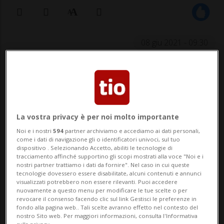
08 giu 2021 - 09:30
La vostra privacy è per noi molto importante
Noi e i nostri
594
partner archiviamo e accediamo ai dati personali,
NEW YORK - Steven Greenberg e Michael
come i dati di navigazione gli o identificatori univoci, sul tuo
dispositivo . Selezionando Accetto, abiliti le tecnologie di
tracciamento affinché supportino gli scopi mostrati alla voce "Noi e i
Leonard, i due principali avvocati del team
nostri partner trattiamo i dati da fornire". Nel caso in cui queste
tecnologie dovessero essere disabilitate, alcuni contenuti e annunci
di difesa di R. Kelly, avrebbero deciso di
visualizzati potrebbero non essere rilevanti. Puoi accedere
nuovamente a questo menu per modificare le tue scelte o per
ritirarsi. A Tmz hanno spiegato: «Ci siamo
revocare il consenso facendo clic sul link Gestisci le preferenze in
fondo alla pagina web.. Tali scelte avranno effetto nel contesto del
rifiutati di affrontare un caso con avvocati
nostro Sito web. Per maggiori informazioni, consulta l'Informativa