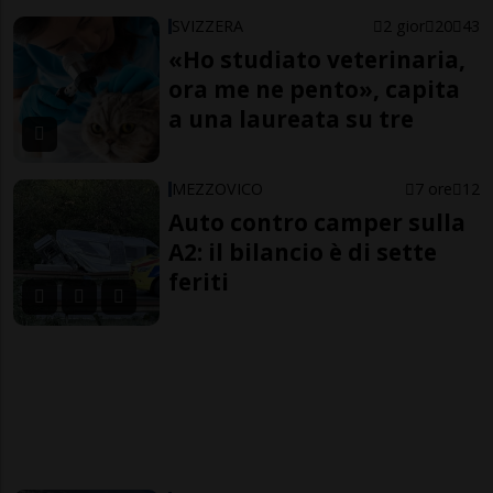
SVIZZERA
2 gior
20
43
«Ho studiato veterinaria,
ora me ne pento», capita
a una laureata su tre
MEZZOVICO
7 ore
12
Auto contro camper sulla
A2: il bilancio è di sette
feriti