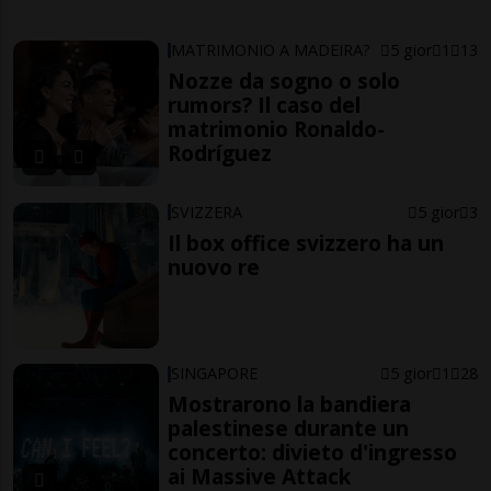
MATRIMONIO A MADEIRA?
5 gior
1
13
Nozze da sogno o solo
rumors? Il caso del
matrimonio Ronaldo-
Rodríguez
SVIZZERA
5 gior
3
Il box office svizzero ha un
nuovo re
SINGAPORE
5 gior
1
28
Mostrarono la bandiera
palestinese durante un
concerto: divieto d'ingresso
ai Massive Attack