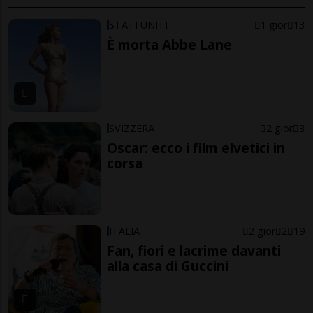
STATI UNITI
1 gior
13
È morta Abbe Lane
SVIZZERA
2 gior
3
Oscar: ecco i film elvetici in
corsa
ITALIA
2 gior
2
19
Fan, fiori e lacrime davanti
alla casa di Guccini