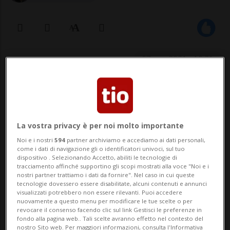
07 gen 2021 - 10:31
La vostra privacy è per noi molto importante
Noi e i nostri
594
partner archiviamo e accediamo ai dati personali,
come i dati di navigazione gli o identificatori univoci, sul tuo
dispositivo . Selezionando Accetto, abiliti le tecnologie di
MILANO - Chiara Ferragni ha raccontato
tracciamento affinché supportino gli scopi mostrati alla voce "Noi e i
nostri partner trattiamo i dati da fornire". Nel caso in cui queste
come stanno andando i primi mesi di
tecnologie dovessero essere disabilitate, alcuni contenuti e annunci
visualizzati potrebbero non essere rilevanti. Puoi accedere
gravidanza ai suoi follower su Instagram.
nuovamente a questo menu per modificare le tue scelte o per
revocare il consenso facendo clic sul link Gestisci le preferenze in
L'imprenditrice ha spiegato, nelle sue
fondo alla pagina web.. Tali scelte avranno effetto nel contesto del
nostro Sito web. Per maggiori informazioni, consulta l'Informativa