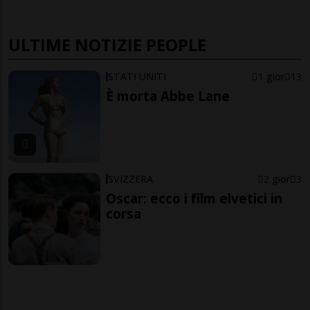
ULTIME NOTIZIE PEOPLE
STATI UNITI
1 gior
13
È morta Abbe Lane
SVIZZERA
2 gior
3
Oscar: ecco i film elvetici in
corsa