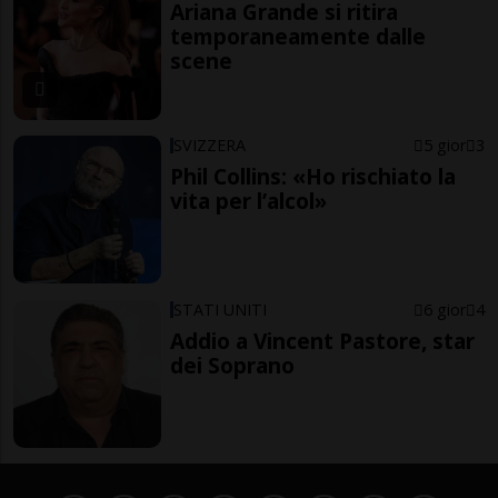
Ariana Grande si ritira
temporaneamente dalle
scene
SVIZZERA
5 gior
3
Phil Collins: «Ho rischiato la
vita per l’alcol»
STATI UNITI
6 gior
4
Addio a Vincent Pastore, star
dei Soprano