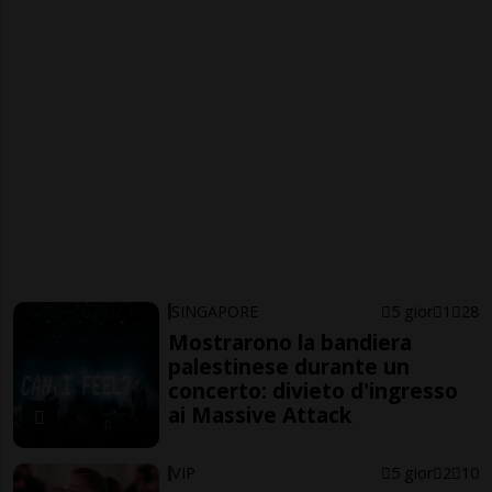
SINGAPORE
5 gior
1
28
Mostrarono la bandiera
palestinese durante un
concerto: divieto d'ingresso
ai Massive Attack
VIP
5 gior
2
10