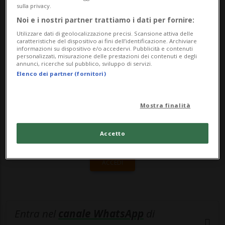
Stories, che «entrambe le gravidanze sono
sulla privacy.
state molto fortunate perché ...
Noi e i nostri partner trattiamo i dati per fornire:
Utilizzare dati di geolocalizzazione precisi. Scansione attiva delle
caratteristiche del dispositivo ai fini dell’identificazione. Archiviare
informazioni su dispositivo e/o accedervi. Pubblicità e contenuti
🔐 Sblocca il nostro archivio
personalizzati, misurazione delle prestazioni dei contenuti e degli
annunci, ricerche sul pubblico, sviluppo di servizi.
esclusivo!
Elenco dei partner (fornitori)
Sottoscrivi un abbonamento
Archivio
per
leggere questo articolo, oppure scegli
Mostra finalità
MyTioAbo
per accedere all'archivio e
Accetto
navigare su sito e app senza pubblicità.
ACCEDI
Entra nel
canale WhatsApp
di