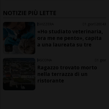
NOTIZIE PIÙ LETTE
SVIZZERA
1 gior
20
43
«Ho studiato veterinaria,
ora me ne pento», capita
a una laureata su tre
ASCONA
1 gior
Ragazzo trovato morto
nella terrazza di un
ristorante