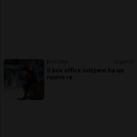
SVIZZERA
5 gior
3
Il box office svizzero ha un
nuovo re