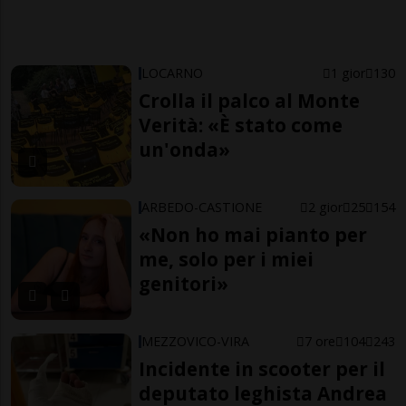
LOCARNO
1 gior
130
Crolla il palco al Monte
Verità: «È stato come
un'onda»
ARBEDO-CASTIONE
2 gior
25
154
«Non ho mai pianto per
me, solo per i miei
genitori»
MEZZOVICO-VIRA
7 ore
104
243
Incidente in scooter per il
deputato leghista Andrea