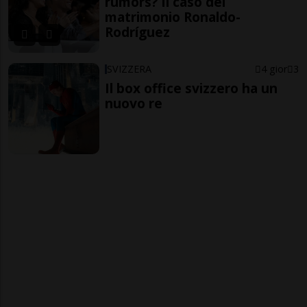
rumors? Il caso del
matrimonio Ronaldo-
Rodríguez
SVIZZERA
4 gior
3
Il box office svizzero ha un
nuovo re