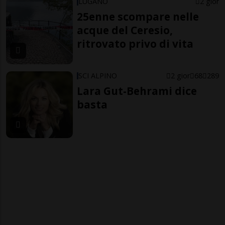
LUGANO
2 gior
25enne scompare nelle
acque del Ceresio,
ritrovato privo di vita
SCI ALPINO
2 gior
68
289
Lara Gut-Behrami dice
basta