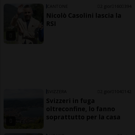
CANTONE
2 gior
160
394
Nicolò Casolini lascia la
RSI
SVIZZERA
2 gior
104
142
Svizzeri in fuga
oltreconfine, lo fanno
soprattutto per la casa