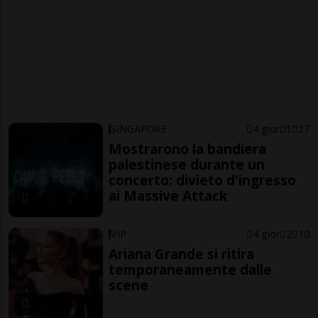
SINGAPORE
4 gior
1
27
Mostrarono la bandiera
palestinese durante un
concerto: divieto d'ingresso
ai Massive Attack
VIP
4 gior
2
10
Ariana Grande si ritira
temporaneamente dalle
scene