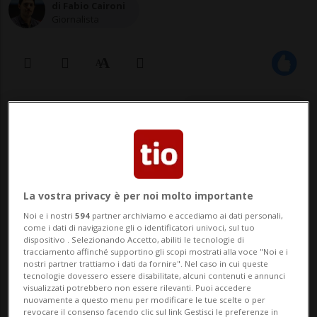
di Fabio Caironi
Giornalista
02 mar 2020 - 14:05
La vostra privacy è per noi molto importante
Noi e i nostri
594
partner archiviamo e accediamo ai dati personali,
come i dati di navigazione gli o identificatori univoci, sul tuo
dispositivo . Selezionando Accetto, abiliti le tecnologie di
tracciamento affinché supportino gli scopi mostrati alla voce "Noi e i
Ci sono almeno un paio di persone
nostri partner trattiamo i dati da fornire". Nel caso in cui queste
tecnologie dovessero essere disabilitate, alcuni contenuti e annunci
che le stanno accanto durante
visualizzati potrebbero non essere rilevanti. Puoi accedere
questa sfida.
nuovamente a questo menu per modificare le tue scelte o per
revocare il consenso facendo clic sul link Gestisci le preferenze in