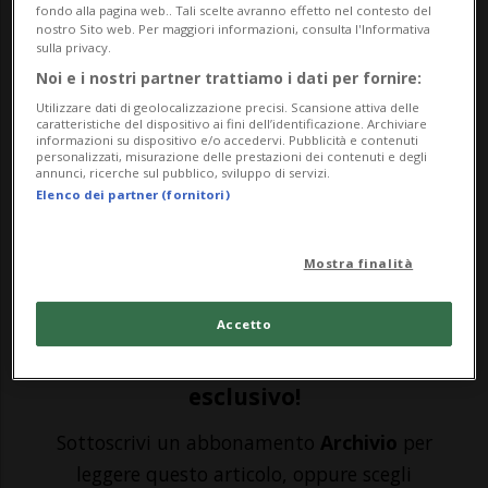
fondo alla pagina web.. Tali scelte avranno effetto nel contesto del
nostro Sito web. Per maggiori informazioni, consulta l'Informativa
sulla privacy.
LOS ANGELES - Shannen Doherty ha
Noi e i nostri partner trattiamo i dati per fornire:
spiegato di essere circondata da molti
Utilizzare dati di geolocalizzazione precisi. Scansione attiva delle
caratteristiche del dispositivo ai fini dell’identificazione. Archiviare
amici, che la stanno aiutando a mantenere
informazioni su dispositivo e/o accedervi. Pubblicità e contenuti
personalizzati, misurazione delle prestazioni dei contenuti e degli
uno stile di vita sano mentre lotta
annunci, ricerche sul pubblico, sviluppo di servizi.
Elenco dei partner (fornitori)
nuovamente contro il cancro. La star di
"Beverly Hills 90210" ha raccontato su
Mostra finalità
Instagram come sta af...
Accetto
🔐 Sblocca il nostro archivio
esclusivo!
Sottoscrivi un abbonamento
Archivio
per
leggere questo articolo, oppure scegli