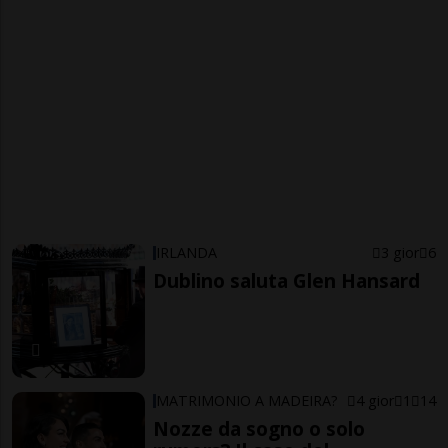
IRLANDA
3 gior
6
Dublino saluta Glen Hansard
MATRIMONIO A MADEIRA?
4 gior
1
14
Nozze da sogno o solo