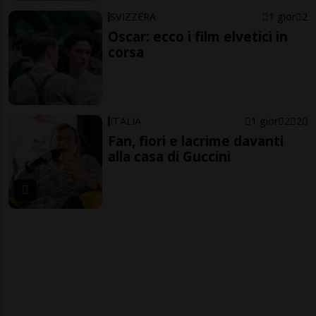
SVIZZERA
1 gior
2
Oscar: ecco i film elvetici in
corsa
ITALIA
1 gior
2
20
Fan, fiori e lacrime davanti
alla casa di Guccini