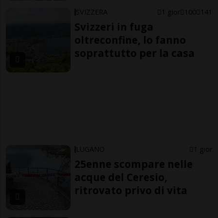
SVIZZERA
1 gior
100
141
Svizzeri in fuga
oltreconfine, lo fanno
soprattutto per la casa
LUGANO
1 gior
25enne scompare nelle
acque del Ceresio,
ritrovato privo di vita