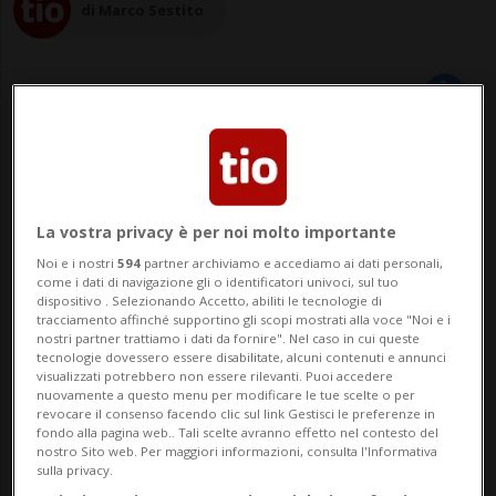
di Marco Sestito
08 giu 2016 - 06:00
LUGANO - Un testo che, partendo
La vostra privacy è per noi molto importante
dall’opera di Antoine de Saint-Exupéry,
Noi e i nostri
594
partner archiviamo e accediamo ai dati personali,
come i dati di navigazione gli o identificatori univoci, sul tuo
affronta temi legati alla separazione e al
dispositivo . Selezionando Accetto, abiliti le tecnologie di
tracciamento affinché supportino gli scopi mostrati alla voce "Noi e i
divorzio. Con un punto di vista ben preciso,
nostri partner trattiamo i dati da fornire". Nel caso in cui queste
tecnologie dovessero essere disabilitate, alcuni contenuti e annunci
visualizzati potrebbero non essere rilevanti. Puoi accedere
però: quello dei bambini, che prendono
nuovamente a questo menu per modificare le tue scelte o per
revocare il consenso facendo clic sul link Gestisci le preferenze in
voce, appunto, attraverso il pi...
fondo alla pagina web.. Tali scelte avranno effetto nel contesto del
nostro Sito web. Per maggiori informazioni, consulta l'Informativa
sulla privacy.
🔐 Sblocca il nostro archivio