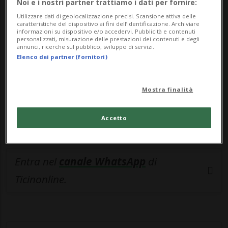
Noi e i nostri partner trattiamo i dati per fornire:
esclusivo!
Utilizzare dati di geolocalizzazione precisi. Scansione attiva delle
caratteristiche del dispositivo ai fini dell’identificazione. Archiviare
informazioni su dispositivo e/o accedervi. Pubblicità e contenuti
Sottoscrivi un abbonamento
Archivio
per
personalizzati, misurazione delle prestazioni dei contenuti e degli
annunci, ricerche sul pubblico, sviluppo di servizi.
leggere questo articolo, oppure scegli
Elenco dei partner (fornitori)
MyTioAbo
per accedere all'archivio e
navigare su sito e app senza pubblicità.
Mostra finalità
ACCEDI
Accetto
Entra nel
canale WhatsApp
di
Ticinonline.