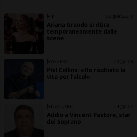
VIP
3 gior
2
10
Ariana Grande si ritira
temporaneamente dalle
scene
SVIZZERA
3 gior
3
Phil Collins: «Ho rischiato la
vita per l’alcol»
STATI UNITI
4 gior
4
Addio a Vincent Pastore, star
dei Soprano