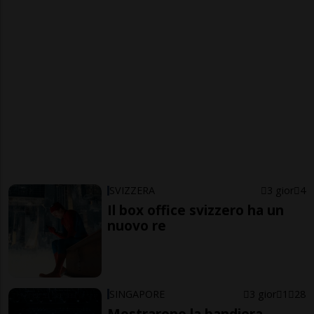
SVIZZERA
3 gior
4
Il box office svizzero ha un
nuovo re
SINGAPORE
3 gior
1
28
Mostrarono la bandiera