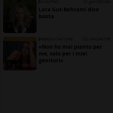
SCI ALPINO
1 gior
65
286
Lara Gut-Behrami dice
basta
ARBEDO-CASTIONE
22 ore
24
159
«Non ho mai pianto per
me, solo per i miei
genitori»