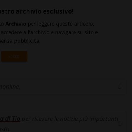
ostro archivio esclusivo!
to
Archivio
per leggere questo articolo,
accedere all'archivio e navigare su sito e
senza pubblicità.
ACCEDI
inonline.
a di Tio
per ricevere le notizie più importanti
osta.