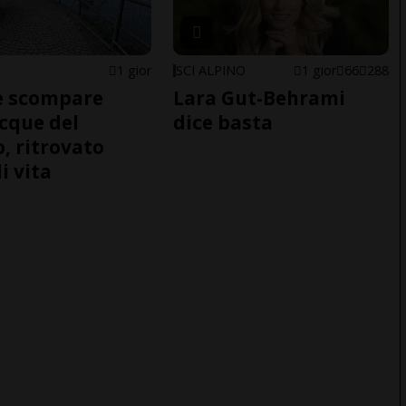
1 gior
SCI ALPINO
1 gior
66
288
e scompare
Lara Gut-Behrami
acque del
dice basta
o, ritrovato
i vita