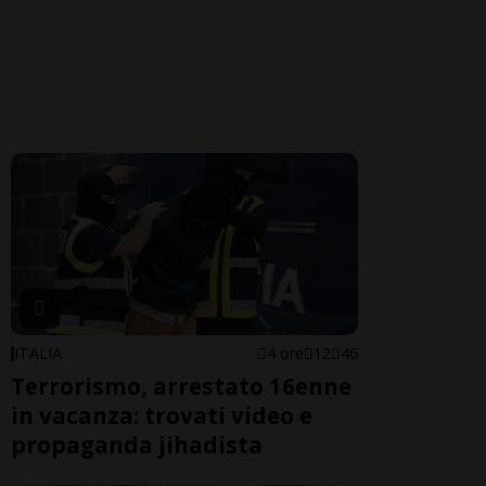
ITALIA
4 ore
12
46
Terrorismo, arrestato 16enne
in vacanza: trovati video e
propaganda jihadista