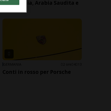
tra Turchia, Arabia Saudita e
Pakistan
GERMANIA
2 ore
4
13
Conti in rosso per Porsche