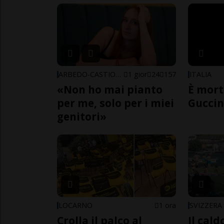
ARBEDO-CASTIONE
1 gior
24
157
ITALIA
«Non ho mai pianto
È mort
per me, solo per i miei
Guccin
genitori»
LOCARNO
1 ora
SVIZZERA
Crolla il palco al
Il cal