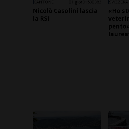
CANTONE
1 gior
159
383
SVIZZERA
Nicolò Casolini lascia
«Ho st
la RSI
veteri
pento»
laurea