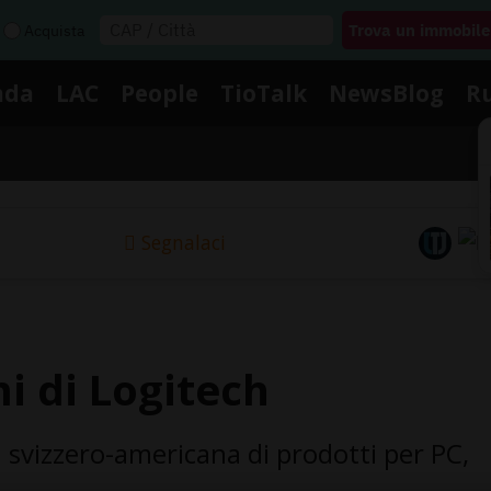
Acquista
nda
LAC
People
TioTalk
NewsBlog
R
Segnalaci
i di Logitech
svizzero-americana di prodotti per PC,