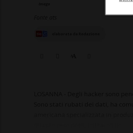
Imago
Fonte ats
elaborata da Redazione
LOSANNA - Degli hacker sono penet
Sono stati rubati dei dati, ha comu
americana specializzata in produ
quanto reso noto, l'attacco no...