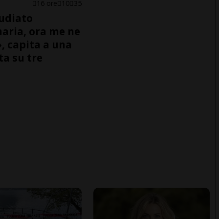
16 ore
10
35
udiato
naria, ora me ne
, capita a una
ta su tre