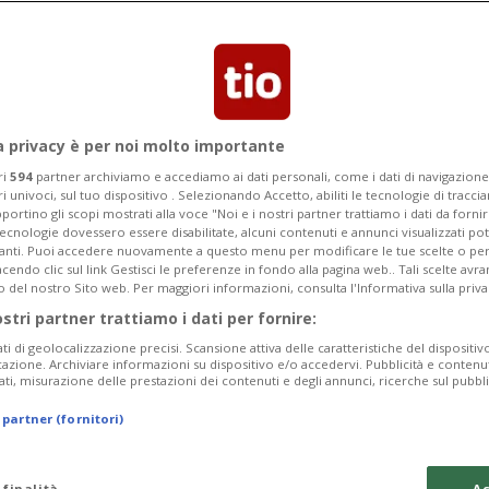
a privacy è per noi molto importante
ri
594
partner archiviamo e accediamo ai dati personali, come i dati di navigazione 
ri univoci, sul tuo dispositivo . Selezionando Accetto, abiliti le tecnologie di tracc
portino gli scopi mostrati alla voce "Noi e i nostri partner trattiamo i dati da fornir
tecnologie dovessero essere disabilitate, alcuni contenuti e annunci visualizzati 
vanti. Puoi accedere nuovamente a questo menu per modificare le tue scelte o per
endo clic sul link Gestisci le preferenze in fondo alla pagina web.. Tali scelte avr
o del nostro Sito web. Per maggiori informazioni, consulta l'Informativa sulla priva
ostri partner trattiamo i dati per fornire:
ati di geolocalizzazione precisi. Scansione attiva delle caratteristiche del dispositivo 
icazione. Archiviare informazioni su dispositivo e/o accedervi. Pubblicità e contenu
ati, misurazione delle prestazioni dei contenuti e degli annunci, ricerche sul pubbl
 partner (fornitori)
 finalità
Ac