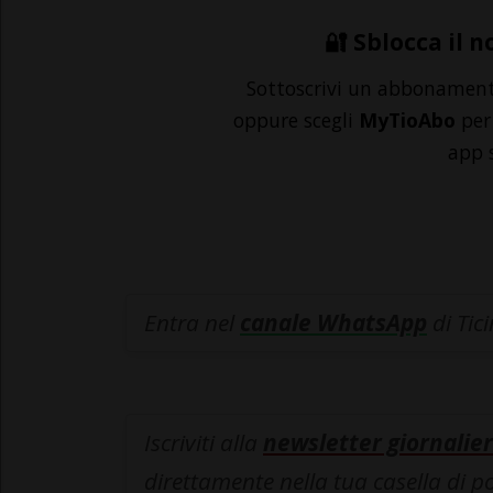
🔐 Sblocca il n
Sottoscrivi un abbonamen
oppure scegli
MyTioAbo
per 
app 
Entra nel
canale WhatsApp
di Tic
Iscriviti alla
newsletter giornalier
direttamente nella tua casella di p