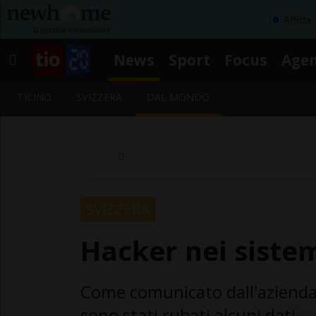
Affitta
News
Sport
Focus
Age
TICINO
SVIZZERA
DAL MONDO
SVIZZERA
Hacker nei sistem
Come comunicato dall'azienda 
sono stati rubati alcuni dati.