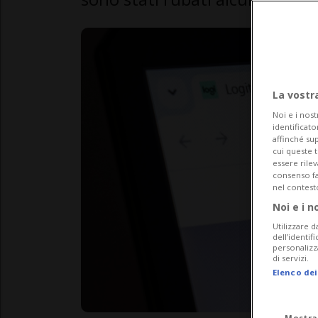
La vostr
Noi e i nost
identificato
affinché sup
cui queste 
essere rile
consenso fac
nel contest
Noi e i n
Utilizzare d
dell’identif
personalizz
di servizi.
Elenco dei
Mostra