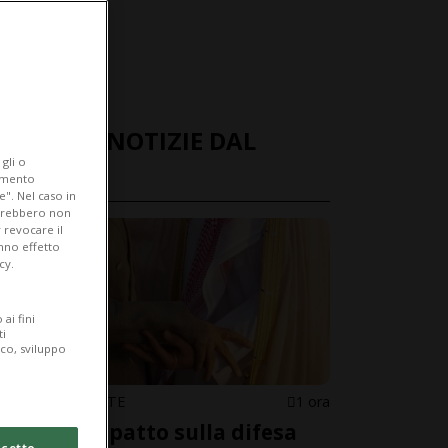
ULTIME NOTIZIE DAL
gli o
MONDO
iamento
e". Nel caso in
potrebbero non
 revocare il
anno effetto
cy.
ai fini
ti
ico, sviluppo
MEDIO ORIENTE
1 ora
Siglato il patto sulla difesa
cetto