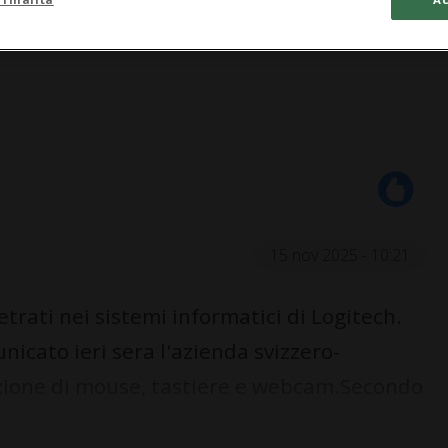
15 nov 2025 - 10:21
rati nei sistemi informatici di Logitech.
nicato ieri sera l'azienda svizzero-
zione di mouse, tastiere e webcam.Secondo