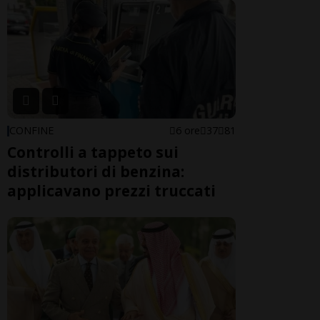
CONFINE
6 ore
37
81
Controlli a tappeto sui
distributori di benzina:
applicavano prezzi truccati