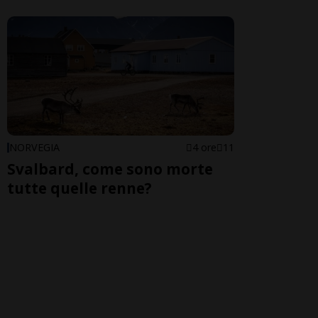
NORVEGIA
4 ore
11
Svalbard, come sono morte
tutte quelle renne?