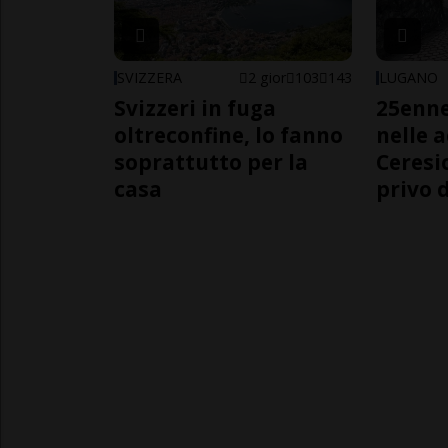
SVIZZERA
2 gior
103
143
LUGANO
Svizzeri in fuga
25enn
oltreconfine, lo fanno
nelle 
soprattutto per la
Ceresi
casa
privo d