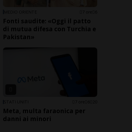
MEDIO ORIENTE
7 ore
6
Fonti saudite: «Oggi il patto
di mutua difesa con Turchia e
Pakistan»
STATI UNITI
7 ore
6
20
Meta, multa faraonica per
danni ai minori