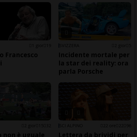
1 gior
19
SVIZZERA
2 gior
5
o Francesco
Incidente mortale per
i
la star dei reality: ora
parla Porsche
2 gior
15
32
SCI ALPINO
22 ore
22
96
do non è uguale
Lettera da brividi per