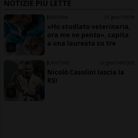
NOTIZIE PIÙ LETTE
SVIZZERA
1 gior
10
39
«Ho studiato veterinaria,
ora me ne pento», capita
a una laureata su tre
CANTONE
2 gior
160
393
Nicolò Casolini lascia la
RSI