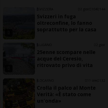
SVIZZERA
2 gior
104
144
Svizzeri in fuga
oltreconfine, lo fanno
soprattutto per la casa
LUGANO
2 gior
25enne scompare nelle
acque del Ceresio,
ritrovato privo di vita
LOCARNO
11 ore
132
Crolla il palco al Monte
Verità: «È stato come
un'onda»