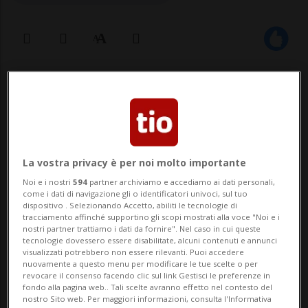
20 mag 2025 - 06:46
Aggiornamento 08:29
La vostra privacy è per noi molto importante
Noi e i nostri
594
partner archiviamo e accediamo ai dati personali,
come i dati di navigazione gli o identificatori univoci, sul tuo
dispositivo . Selezionando Accetto, abiliti le tecnologie di
MOSCA - I contatti tra Russia e Ucraina
tracciamento affinché supportino gli scopi mostrati alla voce "Noi e i
nostri partner trattiamo i dati da fornire". Nel caso in cui queste
sono stati ristabiliti e sono già in corso di
tecnologie dovessero essere disabilitate, alcuni contenuti e annunci
visualizzati potrebbero non essere rilevanti. Puoi accedere
implementazione. Lo ha detto il portavoce
nuovamente a questo menu per modificare le tue scelte o per
revocare il consenso facendo clic sul link Gestisci le preferenze in
del Cremlino Dmitry Peskov in una
fondo alla pagina web.. Tali scelte avranno effetto nel contesto del
nostro Sito web. Per maggiori informazioni, consulta l'Informativa