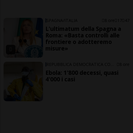
SPAGNA/ITALIA
8 ore
17
47
L'ultimatum della Spagna a
Roma: «Basta controlli alle
frontiere o adotteremo
misure»
REPUBBLICA DEMOCRATICA CONGO
8 ore
Ebola: 1'800 decessi, quasi
4'000 i casi