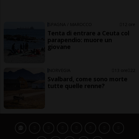
SPAGNA / MAROCCO
12 ore
Tenta di entrare a Ceuta col
parapendio: muore un
giovane
NORVEGIA
13 ore
22
Svalbard, come sono morte
tutte quelle renne?