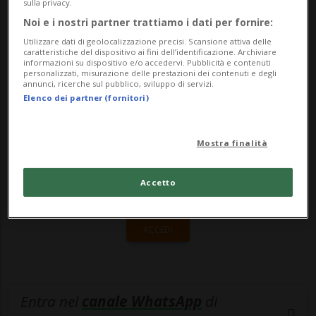
conversazione con i giornalisti resa nota
sulla privacy.
Noi e i nostri partner trattiamo i dati per fornire:
dalla Tass. «I contatti tra russi e ucraini...
Utilizzare dati di geolocalizzazione precisi. Scansione attiva delle
caratteristiche del dispositivo ai fini dell’identificazione. Archiviare
informazioni su dispositivo e/o accedervi. Pubblicità e contenuti
🔐 Sblocca il nostro archivio
personalizzati, misurazione delle prestazioni dei contenuti e degli
annunci, ricerche sul pubblico, sviluppo di servizi.
esclusivo!
Elenco dei partner (fornitori)
Sottoscrivi un abbonamento
Archivio
per
Mostra finalità
leggere questo articolo, oppure scegli
MyTioAbo
per accedere all'archivio e
Accetto
navigare su sito e app senza pubblicità.
ACCEDI
Entra nel
canale WhatsApp
di