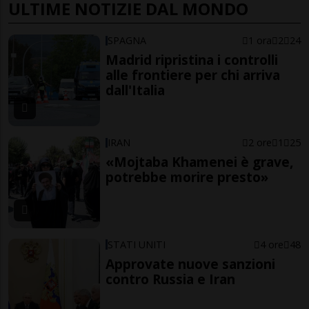
ULTIME NOTIZIE DAL MONDO
SPAGNA
1 ora
2
24
Madrid ripristina i controlli
alle frontiere per chi arriva
dall'Italia
IRAN
2 ore
1
25
«Mojtaba Khamenei è grave,
potrebbe morire presto»
STATI UNITI
4 ore
48
Approvate nuove sanzioni
contro Russia e Iran