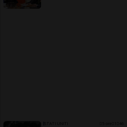
STATI UNITI
5 ore
1
46