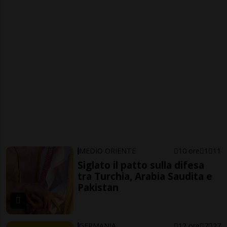
MEDIO ORIENTE
10 ore
1
11
Siglato il patto sulla difesa
tra Turchia, Arabia Saudita e
Pakistan
GERMANIA
12 ore
7
27