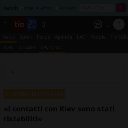
Affitta
Acquista
News
Sport
Focus
Agenda
LAC
People
TioTalk
TICINO
SVIZZERA
DAL MONDO
GUERRA IN UCRAINA
«I contatti con Kiev sono stati
ristabiliti»