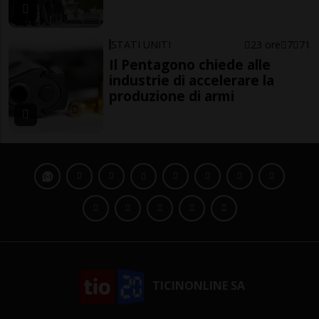
STATI UNITI
23 ore
7
71
Il Pentagono chiede alle
industrie di accelerare la
produzione di armi
TICINONLINE SA