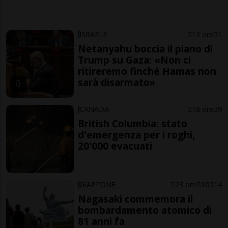
ISRAELE
13 ore
1
Netanyahu boccia il piano di
Trump su Gaza: «Non ci
ritireremo finché Hamas non
sarà disarmato»
CANADA
18 ore
9
British Columbia: stato
d'emergenza per i roghi,
20'000 evacuati
GIAPPONE
23 ore
10
14
Nagasaki commemora il
bombardamento atomico di
81 anni fa