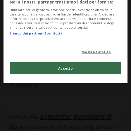
Noi e i nostri partner trattiamo i dati per fornire:
Sottoscrivi un abbonamento
Archivio
per
Utilizzare dati di geolocalizzazione precisi. Scansione attiva delle
leggere questo articolo, oppure scegli
caratteristiche del dispositivo ai fini dell’identificazione. Archiviare
informazioni su dispositivo e/o accedervi. Pubblicità e contenuti
MyTioAbo
per accedere all'archivio e
personalizzati, misurazione delle prestazioni dei contenuti e degli
annunci, ricerche sul pubblico, sviluppo di servizi.
navigare su sito e app senza pubblicità.
Elenco dei partner (fornitori)
ACCEDI
Mostra finalità
Accetto
Entra nel
canale WhatsApp
di
Ticinonline.
Iscriviti alla
newsletter giornaliera di
Tio
per ricevere le notizie più importanti