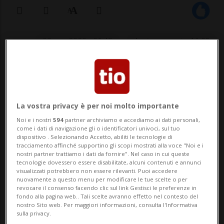
02 nov 2020 - 06:48
Aggiornamento 11:05
ROMA - Era stato ricoverato ieri sera in
terapia intensiva, per problemi cardiaci.
Oggi all'alba la triste notizia: Gigi Proietti
La vostra privacy è per noi molto importante
Noi e i nostri
594
partner archiviamo e accediamo ai dati personali,
è deceduto nella notte. Lo riferiscono i
come i dati di navigazione gli o identificatori univoci, sul tuo
dispositivo . Selezionando Accetto, abiliti le tecnologie di
media italiani. L'attore romano avrebbe
tracciamento affinché supportino gli scopi mostrati alla voce "Noi e i
nostri partner trattiamo i dati da fornire". Nel caso in cui queste
compiuto proprio oggi...
tecnologie dovessero essere disabilitate, alcuni contenuti e annunci
visualizzati potrebbero non essere rilevanti. Puoi accedere
nuovamente a questo menu per modificare le tue scelte o per
revocare il consenso facendo clic sul link Gestisci le preferenze in
🔐 Sblocca il nostro archivio
fondo alla pagina web.. Tali scelte avranno effetto nel contesto del
nostro Sito web. Per maggiori informazioni, consulta l'Informativa
esclusivo!
sulla privacy.