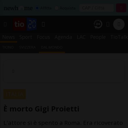
Affitta
Acquista
News
Sport
Focus
Agenda
LAC
People
TioTalk
TICINO
SVIZZERA
DAL MONDO
ITALIA
È morto Gigi Proietti
L'attore si è spento a Roma. Era ricoverato