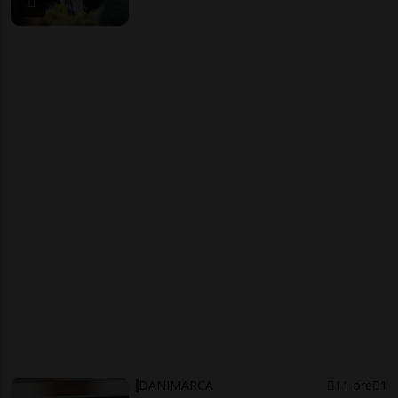
DANIMARCA
11 ore
1