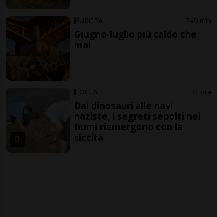
EUROPA
49 min
Giugno-luglio più caldo che
mai
FOCUS
1 ora
Dai dinosauri alle navi
naziste, i segreti sepolti nei
fiumi riemergono con la
siccità