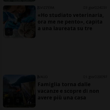
SVIZZERA
3 gior
24
51
«Ho studiato veterinaria,
ora me ne pento», capita
a una laureata su tre
VAUD
1 gior
20
97
Famiglia torna dalle
vacanze e scopre di non
avere più una casa