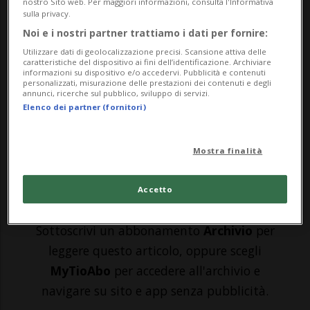
nostro Sito web. Per maggiori informazioni, consulta l'Informativa
SHANGHAI - «La situazione qui sta
sulla privacy.
migliorando sempre di più. Ma non ne
Noi e i nostri partner trattiamo i dati per fornire:
Utilizzare dati di geolocalizzazione precisi. Scansione attiva delle
siamo ancora fuori del tutto». Parola di
caratteristiche del dispositivo ai fini dell’identificazione. Archiviare
informazioni su dispositivo e/o accedervi. Pubblicità e contenuti
Ambra Schillirò, 38enne originaria di
personalizzati, misurazione delle prestazioni dei contenuti e degli
annunci, ricerche sul pubblico, sviluppo di servizi.
Catania (Italia), giornalista e imprenditrice
Elenco dei partner (fornitori)
a Shanghai, in Cina, nazione...
Mostra finalità
🔐 Sblocca il nostro archivio
Accetto
esclusivo!
Sottoscrivi un abbonamento
Archivio
per
leggere questo articolo, oppure scegli
MyTioAbo
per accedere all'archivio e
navigare su sito e app senza pubblicità.