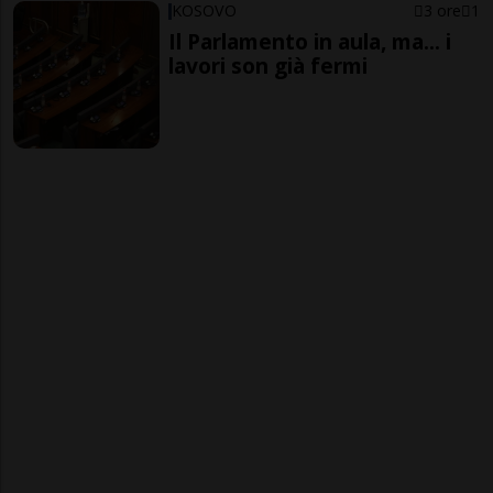
KOSOVO
3 ore
1
Il Parlamento in aula, ma... i
lavori son già fermi