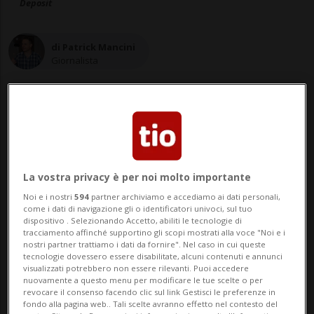
Deposit
di Patrick Mancini
Giornalista
13 mar 2020 - 06:07
Aggiornamento 08:50
29
La vostra privacy è per noi molto importante
Noi e i nostri
594
partner archiviamo e accediamo ai dati personali,
come i dati di navigazione gli o identificatori univoci, sul tuo
dispositivo . Selezionando Accetto, abiliti le tecnologie di
La 38enne lancia un appello: «State a
tracciamento affinché supportino gli scopi mostrati alla voce "Noi e i
nostri partner trattiamo i dati da fornire". Nel caso in cui queste
casa, fate come noi, e tutto si
tecnologie dovessero essere disabilitate, alcuni contenuti e annunci
visualizzati potrebbero non essere rilevanti. Puoi accedere
risolverà più in fretta»
nuovamente a questo menu per modificare le tue scelte o per
revocare il consenso facendo clic sul link Gestisci le preferenze in
fondo alla pagina web.. Tali scelte avranno effetto nel contesto del