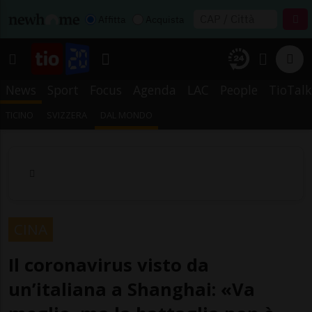
Affitta
Acquista
News
Sport
Focus
Agenda
LAC
People
TioTalk
TICINO
SVIZZERA
DAL MONDO
CINA
Il coronavirus visto da
un’italiana a Shanghai: «Va