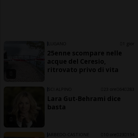
LUGANO
1 gior
25enne scompare nelle
acque del Ceresio,
ritrovato privo di vita
SCI ALPINO
23 ore
64
283
Lara Gut-Behrami dice
basta
ARBEDO-CASTIONE
10 ore
23
154