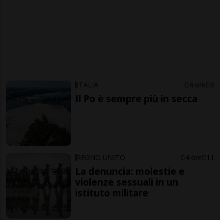
ITALIA
4 ore
6
Il Po è sempre più in secca
REGNO UNITO
4 ore
11
La denuncia: molestie e
violenze sessuali in un
istituto militare