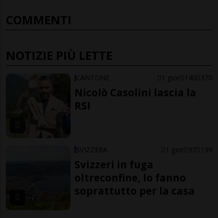
COMMENTI
NOTIZIE PIÙ LETTE
CANTONE
1 gior
140
370
Nicolò Casolini lascia la
RSI
SVIZZERA
1 gior
97
139
Svizzeri in fuga
oltreconfine, lo fanno
soprattutto per la casa