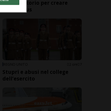
in laboratorio per creare
nuovi virus
REGNO UNITO
2 ore
7
Stupri e abusi nel college
dell’esercito