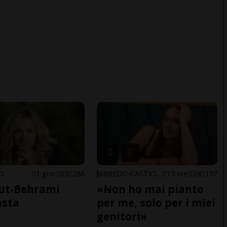
NO
1 gior
65
286
ARBEDO-CASTIONE
15 ore
24
157
ut-Behrami
«Non ho mai pianto
asta
per me, solo per i miei
genitori»