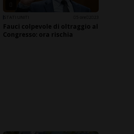
STATI UNITI
5 ore
2
23
Fauci colpevole di oltraggio al
Congresso: ora rischia