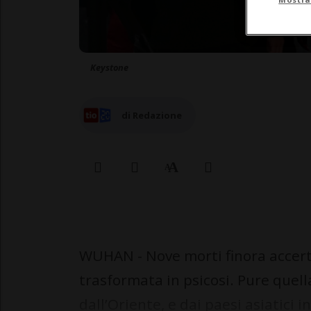
Keystone
di Redazione
WUHAN - Nove morti finora accerta
trasformata in psicosi. Pure quel
dall’Oriente, e dai paesi asiatici 