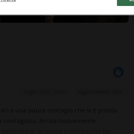
22 gen 2020 - 07:00
Aggiornamento 08:41
ti e una paura contagio che si è presto
la contagiosa. Arriva nuovamente
in particolare, la nuova malattia che ha