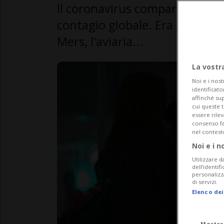
Il coronavirus comparso a Wuha
contagio globale. Era già succe
Mers, l'aviaria...
La vostr
Noi e i nost
identificato
affinché sup
cui queste 
essere rile
consenso fac
nel contest
Noi e i n
Utilizzare d
dell’identif
personalizz
di servizi.
Elenco dei
Mostra