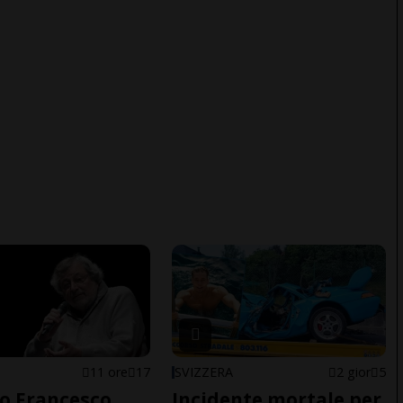
11 ore
17
SVIZZERA
2 gior
5
o Francesco
Incidente mortale per