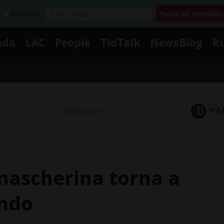
Acquista
nda
LAC
People
TioTalk
NewsBlog
R
Segnalaci
 mascherina torna a
ondo