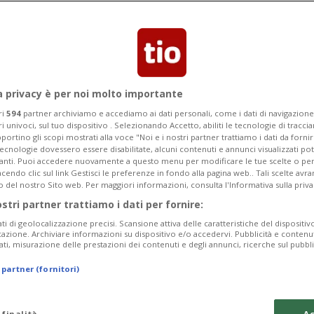
n, in Cina, risveglia la paura di un
sso con la Sars nel 2003, poi con la
a privacy è per noi molto importante
ri
594
partner archiviamo e accediamo ai dati personali, come i dati di navigazione 
ri univoci, sul tuo dispositivo . Selezionando Accetto, abiliti le tecnologie di tracc
portino gli scopi mostrati alla voce "Noi e i nostri partner trattiamo i dati da fornir
tecnologie dovessero essere disabilitate, alcuni contenuti e annunci visualizzati 
vanti. Puoi accedere nuovamente a questo menu per modificare le tue scelte o per
endo clic sul link Gestisci le preferenze in fondo alla pagina web.. Tali scelte avr
o del nostro Sito web. Per maggiori informazioni, consulta l'Informativa sulla priva
ostri partner trattiamo i dati per fornire:
ati di geolocalizzazione precisi. Scansione attiva delle caratteristiche del dispositivo 
icazione. Archiviare informazioni su dispositivo e/o accedervi. Pubblicità e contenu
ati, misurazione delle prestazioni dei contenuti e degli annunci, ricerche sul pubbl
 partner (fornitori)
 finalità
Ac