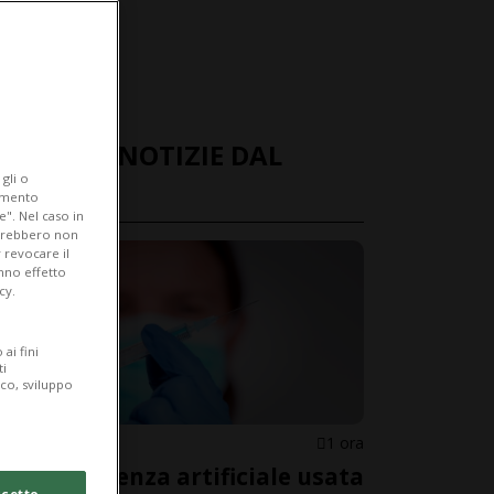
ULTIME NOTIZIE DAL
gli o
MONDO
iamento
e". Nel caso in
potrebbero non
 revocare il
anno effetto
cy.
ai fini
ti
ico, sviluppo
STATI UNITI
1 ora
L'intelligenza artificiale usata
cetto