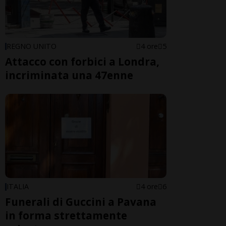
REGNO UNITO
4 ore
5
Attacco con forbici a Londra,
incriminata una 47enne
ITALIA
4 ore
6
Funerali di Guccini a Pavana
in forma strettamente