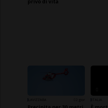
privo di vita
LAVIZZARA
2 gior
ITALIA
Precipita per 30 metri,
È mort