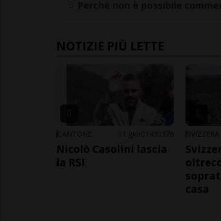
Perché non è possibile commen
NOTIZIE PIÙ LETTE
CANTONE
1 gior
143
376
SVIZZERA
Nicolò Casolini lascia
Svizzer
la RSI
oltrec
soprat
casa