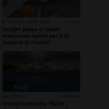
STATI UNITI / REGNO UNITO
3 ore
7
EasyJet passa al fondo
americano Apollo per 6,23
miliardi di franchi
DAL MONDO
4 ore
6
40
Trump vuole una “flotta