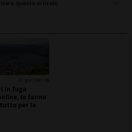
tare questo articolo
1 gior
99
138
i in fuga
onfine, lo fanno
tutto per la