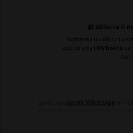
messo in allarme l'Org...
🔐 Sblocca il n
Sottoscrivi un abbonamen
oppure scegli
MyTioAbo
per 
app 
Entra nel
canale WhatsApp
di Tic