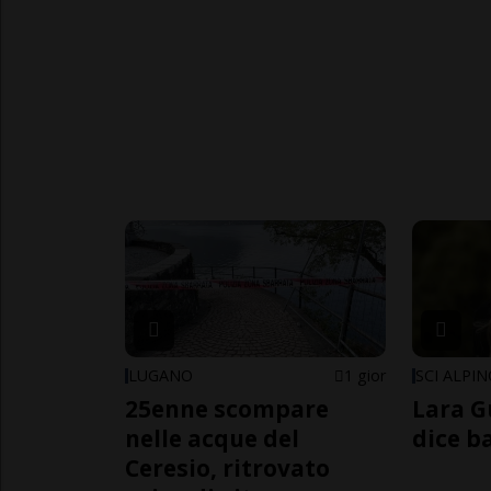
LUGANO
1 gior
SCI ALPI
25enne scompare
Lara G
nelle acque del
dice b
Ceresio, ritrovato