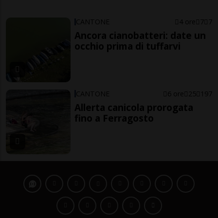
CANTONE
4 ore
7
7
Ancora cianobatteri: date un
occhio prima di tuffarvi
CANTONE
6 ore
25
197
Allerta canicola prorogata
fino a Ferragosto