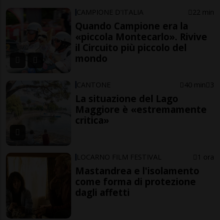
CAMPIONE D'ITALIA
22 min
Quando Campione era la
«piccola Montecarlo». Rivive
il Circuito più piccolo del
mondo
CANTONE
40 min
3
La situazione del Lago
Maggiore è «estremamente
critica»
LOCARNO FILM FESTIVAL
1 ora
Mastandrea e l'isolamento
come forma di protezione
dagli affetti