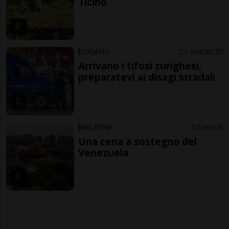
Ticino
LUGANO
1 ora
8
30
Arrivano i tifosi zurighesi,
preparatevi ai disagi stradali
BALERNA
3 ore
6
Una cena a sostegno del
Venezuela