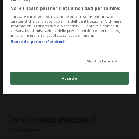
la Polizia cantonale. «Gli ac...
Noi e i nostri partner trattiamo i dati per fornire:
Utilizzare dati di geolocalizzazione precisi. Scansione attiva delle
🔐 Sblocca il nostro archivio
caratteristiche del dispositivo ai fini dell’identificazione. Archiviare
informazioni su dispositivo e/o accedervi. Pubblicità e contenuti
esclusivo!
personalizzati, misurazione delle prestazioni dei contenuti e degli
annunci, ricerche sul pubblico, sviluppo di servizi.
Elenco dei partner (fornitori)
Sottoscrivi un abbonamento
Archivio
per
leggere questo articolo, oppure scegli
MyTioAbo
per accedere all'archivio e
Mostra finalità
navigare su sito e app senza pubblicità.
Accetto
ACCEDI
Entra nel
canale WhatsApp
di
Ticinonline.