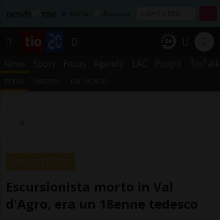
Affitta
Acquista
News
Sport
Focus
Agenda
LAC
People
TioTalk
TICINO
SVIZZERA
DAL MONDO
LAVERTEZZO
Escursionista morto in Val
d'Agro, era un 18enne tedesco