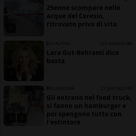
25enne scompare nelle
acque del Ceresio,
ritrovato privo di vita
SCI ALPINO
23 ore
64
286
Lara Gut-Behrami dice
basta
BELLINZONA
3 gior
82
190
Gli entrano nel food truck,
si fanno un hamburger e
poi spengono tutto con
l'estintore