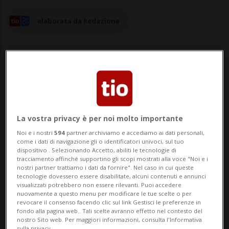
elaborata da Redazione
12 giu 2025 - 15:17
Aggiornamento 17:49
La vostra privacy è per noi molto importante
LAVEREZZO - La vittima dell'incidente in
Noi e i nostri
594
partner archiviamo e accediamo ai dati personali,
montagna avvenuto martedì 10 giugno in
come i dati di navigazione gli o identificatori univoci, sul tuo
dispositivo . Selezionando Accetto, abiliti le tecnologie di
Val d'Agro è stata formalmente
tracciamento affinché supportino gli scopi mostrati alla voce "Noi e i
nostri partner trattiamo i dati da fornire". Nel caso in cui queste
identificata: si tratta di un 18enne
tecnologie dovessero essere disabilitate, alcuni contenuti e annunci
visualizzati potrebbero non essere rilevanti. Puoi accedere
cittadino tedesco residente in
nuovamente a questo menu per modificare le tue scelte o per
revocare il consenso facendo clic sul link Gestisci le preferenze in
Germania.Lo comunica questo pomeriggio
fondo alla pagina web.. Tali scelte avranno effetto nel contesto del
nostro Sito web. Per maggiori informazioni, consulta l'Informativa
sulla privacy.