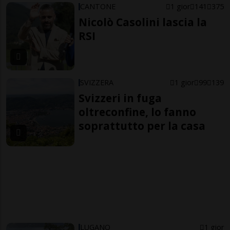
CANTONE
1 gior
141
375
Nicolò Casolini lascia la
RSI
SVIZZERA
1 gior
99
139
Svizzeri in fuga
oltreconfine, lo fanno
soprattutto per la casa
LUGANO
1 gior