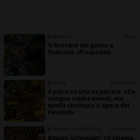
VERZASCA
2 ore
Si buttano dal ponte e
finiscono all'ospedale
ASCONA
2 ore
6
32
Il palco su una ex piscina: «Da
sempre ospita eventi, ma
quella struttura è opera del
Festival»
LOCARNO FILM FESTIVAL
2 ore
3
14
Baume-Schneider: «Il cinema