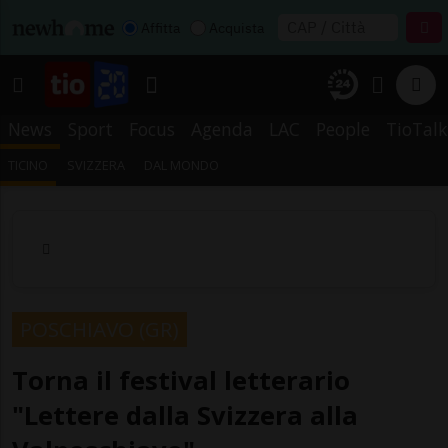
Affitta
Acquista
News
Sport
Focus
Agenda
LAC
People
TioTalk
TICINO
SVIZZERA
DAL MONDO
POSCHIAVO (GR)
Torna il festival letterario
"Lettere dalla Svizzera alla