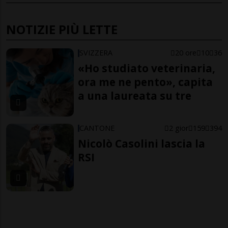
NOTIZIE PIÙ LETTE
SVIZZERA
20 ore
10
36
«Ho studiato veterinaria,
ora me ne pento», capita
a una laureata su tre
CANTONE
2 gior
159
394
Nicolò Casolini lascia la
RSI