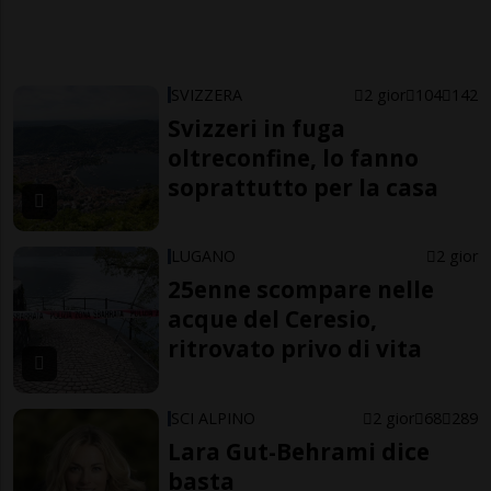
SVIZZERA
2 gior
104
142
Svizzeri in fuga
oltreconfine, lo fanno
soprattutto per la casa
LUGANO
2 gior
25enne scompare nelle
acque del Ceresio,
ritrovato privo di vita
SCI ALPINO
2 gior
68
289
Lara Gut-Behrami dice
basta