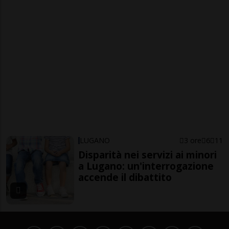
LUGANO
3 ore
6
11
Disparità nei servizi ai minori
a Lugano: un'interrogazione
accende il dibattito