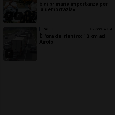
è di primaria importanza per
la democrazia»
TRAFFICO
2 ore
4
14
È l'ora del rientro: 10 km ad
Airolo