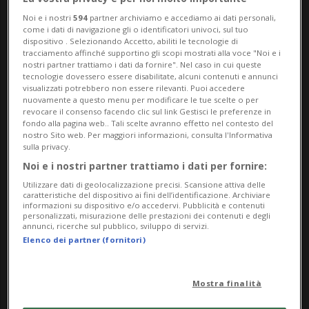
ottobre a Poschiavo (GR). Gli organizzatori
Noi e i nostri
594
partner archiviamo e accediamo ai dati personali,
hanno anticipato il primo ospite, si tratta
come i dati di navigazione gli o identificatori univoci, sul tuo
dispositivo . Selezionando Accetto, abiliti le tecnologie di
dello scrittore italiano residente a Lugano
tracciamento affinché supportino gli scopi mostrati alla voce "Noi e i
nostri partner trattiamo i dati da fornire". Nel caso in cui queste
Massimo Gezzi.
tecnologie dovessero essere disabilitate, alcuni contenuti e annunci
visualizzati potrebbero non essere rilevanti. Puoi accedere
nuovamente a questo menu per modificare le tue scelte o per
La manifestazione si terrà quest'anno
revocare il consenso facendo clic sul link Gestisci le preferenze in
fondo alla pagina web.. Tali scelte avranno effetto nel contesto del
all'insegna del tema "Le parole del corpo",
nostro Sito web. Per maggiori informazioni, consulta l'Informativa
sulla privacy.
che indaga il rapporto "tra scrittura e
Noi e i nostri partner trattiamo i dati per fornire:
corporeità", si legge in una nota degli
Utilizzare dati di geolocalizzazione precisi. Scansione attiva delle
caratteristiche del dispositivo ai fini dell’identificazione. Archiviare
informazioni su dispositivo e/o accedervi. Pubblicità e contenuti
organizzatori. In senso più largo, ci si
personalizzati, misurazione delle prestazioni dei contenuti e degli
annunci, ricerche sul pubblico, sviluppo di servizi.
concentrerà sulla "scrittura come atto
Elenco dei partner (fornitori)
fisico e sui personaggi che affrontano le
proprie trasformazioni", viene precisato.
Mostra finalità