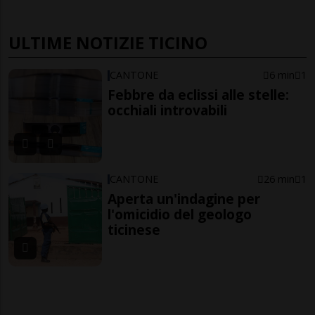
ULTIME NOTIZIE TICINO
CANTONE
6 min
1
Febbre da eclissi alle stelle:
occhiali introvabili
CANTONE
26 min
1
Aperta un'indagine per
l'omicidio del geologo
ticinese