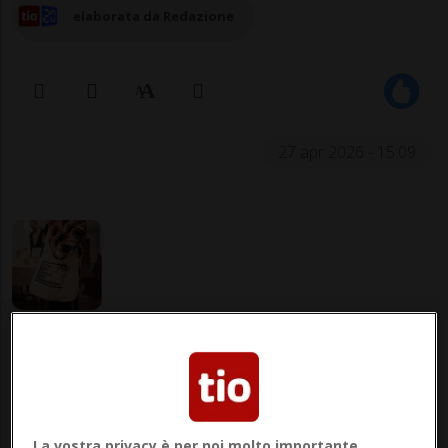
elaborata da Redazione
27 apr 2026 - 15:09
POSCHIAVO (GR) - Il festival plurilingue
"Lettere dalla Svizzera alla Valposchiavo"
tornerà per una sesta edizione dal 2 al 4
La vostra privacy è per noi molto importante