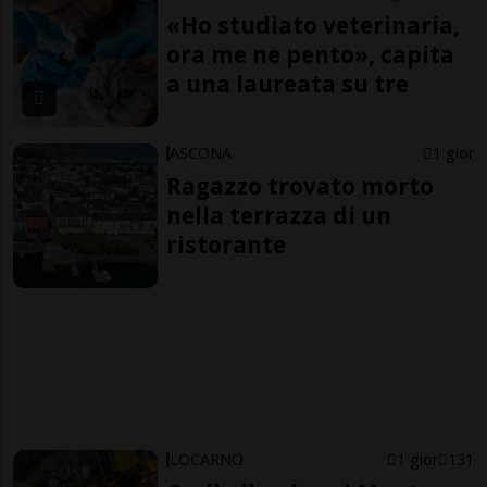
«Ho studiato veterinaria,
ora me ne pento», capita
a una laureata su tre
ASCONA
1 gior
Ragazzo trovato morto
nella terrazza di un
ristorante
LOCARNO
1 gior
131