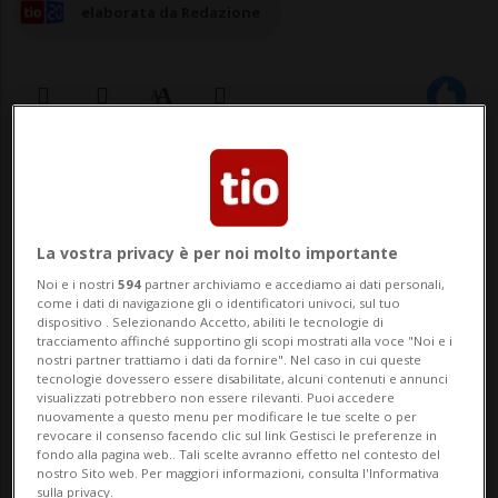
elaborata da Redazione
25 ott 2024 - 11:34
MENDRISIO - Sì alla formazione di una
La vostra privacy è per noi molto importante
corsia per i veicoli pesanti tra Coldrerio e
Noi e i nostri
594
partner archiviamo e accediamo ai dati personali,
Balerna. La risposta affermativa è arrivata
come i dati di navigazione gli o identificatori univoci, sul tuo
dispositivo . Selezionando Accetto, abiliti le tecnologie di
tracciamento affinché supportino gli scopi mostrati alla voce "Noi e i
nei giorni scorsi dal Dipartimento federale
nostri partner trattiamo i dati da fornire". Nel caso in cui queste
tecnologie dovessero essere disabilitate, alcuni contenuti e annunci
dell'ambiente e dei trasporti (DATEC). A
visualizzati potrebbero non essere rilevanti. Puoi accedere
nuovamente a questo menu per modificare le tue scelte o per
riportare la notizia è il Corriere ...
revocare il consenso facendo clic sul link Gestisci le preferenze in
fondo alla pagina web.. Tali scelte avranno effetto nel contesto del
nostro Sito web. Per maggiori informazioni, consulta l'Informativa
sulla privacy.