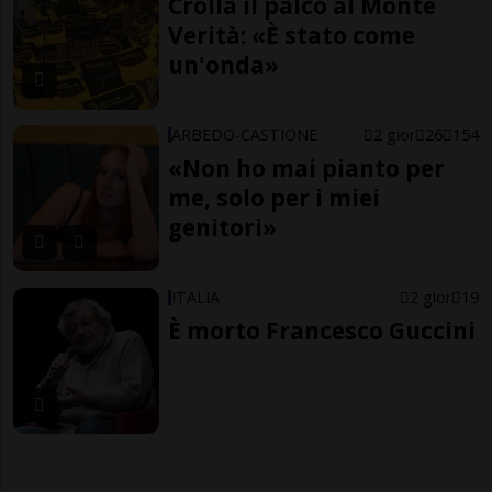
Crolla il palco al Monte
Verità: «È stato come
un'onda»
ARBEDO-CASTIONE
2 gior
26
154
«Non ho mai pianto per
me, solo per i miei
genitori»
ITALIA
2 gior
19
È morto Francesco Guccini