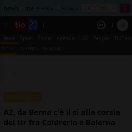
Affitta
Acquista
News
Sport
Focus
Agenda
LAC
People
TioTalk
TICINO
SVIZZERA
DAL MONDO
MENDRISIO
A2, da Berna c'è il sì alla corsia
dei tir fra Coldrerio e Balerna