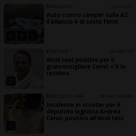
MEZZOVICO
5 ore
12
Auto contro camper sulla A2:
il bilancio è di sette feriti
CANTONE
6 ore
114
Alcol test positivo per il
granconsigliere Censi: c'è la
recidiva
MEZZOVICO-VIRA
8 ore
109
248
Incidente in scooter per il
deputato leghista Andrea
Censi: positivo all’alcol test