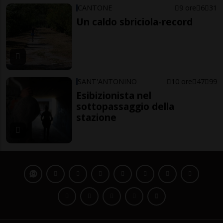
CANTONE
9 ore
6
31
Un caldo sbriciola-record
SANT'ANTONINO
10 ore
47
99
Esibizionista nel
sottopassaggio della
stazione