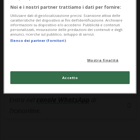
🔐 Sblocca il nostro archivio
Noi e i nostri partner trattiamo i dati per fornire:
esclusivo!
Utilizzare dati di geolocalizzazione precisi. Scansione attiva delle
caratteristiche del dispositivo ai fini dell’identificazione. Archiviare
Sottoscrivi un abbonamento
Archivio
per
informazioni su dispositivo e/o accedervi. Pubblicità e contenuti
personalizzati, misurazione delle prestazioni dei contenuti e degli
leggere questo articolo, oppure scegli
annunci, ricerche sul pubblico, sviluppo di servizi.
Elenco dei partner (fornitori)
MyTioAbo
per accedere all'archivio e
navigare su sito e app senza pubblicità.
Mostra finalità
ACCEDI
Accetto
Entra nel
canale WhatsApp
di
Ticinonline.