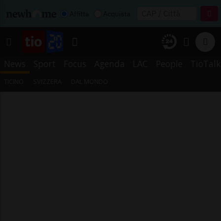
Affitta
Acquista
News
Sport
Focus
Agenda
LAC
People
TioTalk
TICINO
SVIZZERA
DAL MONDO