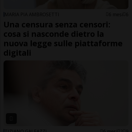
MARIA PIA AMBROSETTI
6 mesi
6
Una censura senza censori:
cosa si nasconde dietro la
nuova legge sulle piattaforme
digitali
TIZIANO GALEAZZI
6 mesi
2
9