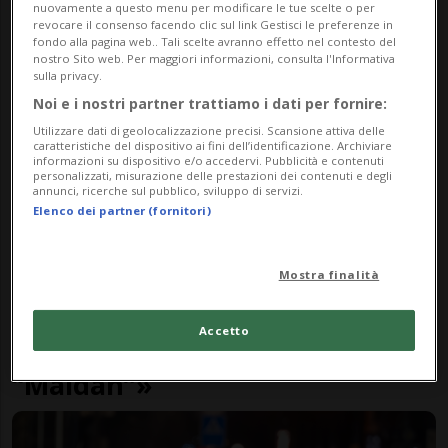
nuovamente a questo menu per modificare le tue scelte o per
revocare il consenso facendo clic sul link Gestisci le preferenze in
fondo alla pagina web.. Tali scelte avranno effetto nel contesto del
nostro Sito web. Per maggiori informazioni, consulta l'Informativa
sulla privacy.
Noi e i nostri partner trattiamo i dati per fornire:
Utilizzare dati di geolocalizzazione precisi. Scansione attiva delle
caratteristiche del dispositivo ai fini dell’identificazione. Archiviare
informazioni su dispositivo e/o accedervi. Pubblicità e contenuti
personalizzati, misurazione delle prestazioni dei contenuti e degli
annunci, ricerche sul pubblico, sviluppo di servizi.
Elenco dei partner (fornitori)
Mostra finalità
CANTONE
4 mesi
23
20
«Pressioni ucraine contro la
Accetto
proiezione del documentario
“Maidan”»