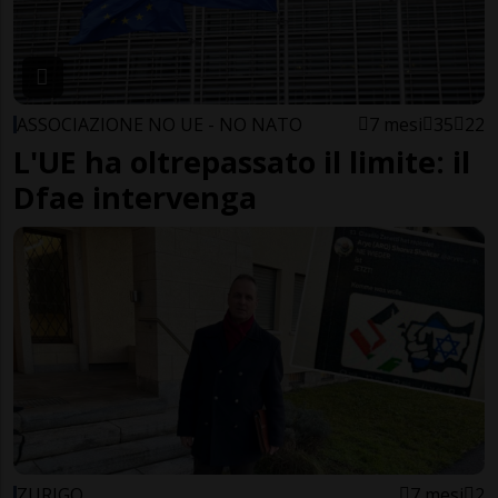
ASSOCIAZIONE NO UE - NO NATO
7 mesi
35
22
L'UE ha oltrepassato il limite: il
Dfae intervenga
ZURIGO
7 mesi
2