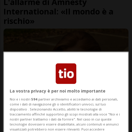
L'allarme di Amnesty
International: «Il mondo è a
rischio»
La vostra privacy è per noi molto importante
ESTETICA IN VIDEO
3 mesi
Noi e i nostri
594
partner archiviamo e accediamo ai dati personali,
come i dati di navigazione gli o identificatori univoci, sul tuo
LIBERA: la nuova collezione p/e
dispositivo . Selezionando Accetto, abiliti le tecnologie di
tracciamento affinché supportino gli scopi mostrati alla voce "Noi e i
2026 di evos parrucchieri
nostri partner trattiamo i dati da fornire". Nel caso in cui queste
tecnologie dovessero essere disabilitate, alcuni contenuti e annunci
visualizzati potrebbero non essere rilevanti. Puoi accedere