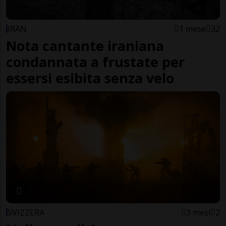
IRAN
1 mese
32
Nota cantante iraniana
condannata a frustate per
essersi esibita senza velo
SVIZZERA
3 mesi
2