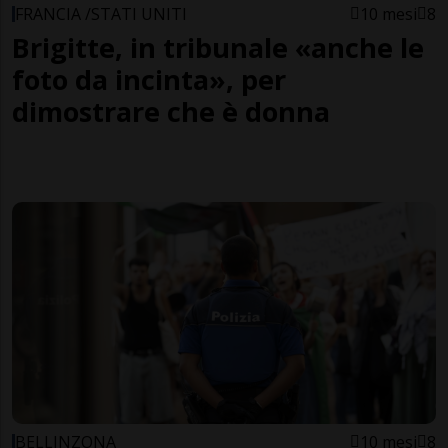
FRANCIA /STATI UNITI
10 mesi
8
Brigitte, in tribunale «anche le
foto da incinta», per
dimostrare che è donna
BELLINZONA
10 mesi
8