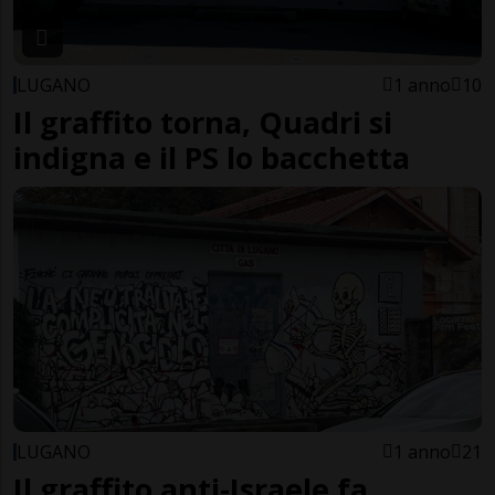
LUGANO
1 anno
10
Il graffito torna, Quadri si
indigna e il PS lo bacchetta
LUGANO
1 anno
21
Il graffito anti-Israele fa