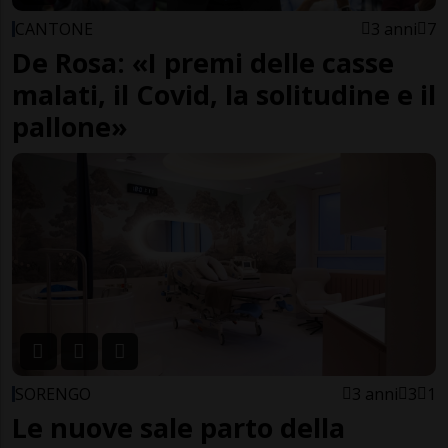
CANTONE
3 anni
7
De Rosa: «I premi delle casse
malati, il Covid, la solitudine e il
pallone»
SORENGO
3 anni
3
1
Le nuove sale parto della