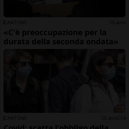
CANTONE
5 anni
«C'è preoccupazione per la
durata della seconda ondata»
CANTONE
5 anni
14
Covid: scatta l'obbligo della