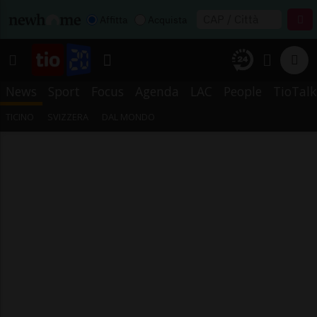
Affitta
Acquista
News
Sport
Focus
Agenda
LAC
People
TioTalk
TICINO
SVIZZERA
DAL MONDO