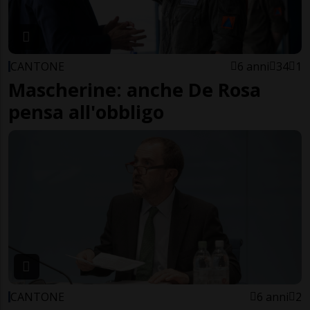
CANTONE
6 anni
34
1
Mascherine: anche De Rosa
pensa all'obbligo
CANTONE
6 anni
2