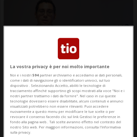
La vostra privacy è per noi molto importante
CANTONE
1 anno
6
Noi e i nostri
594
partner archiviamo e accediamo ai dati personali,
I Giovani UDC sui costi della
come i dati di navigazione gli o identificatori univoci, sul tuo
dispositivo . Selezionando Accetto, abiliti le tecnologie di
salute: "De Rosa si assuma le
tracciamento affinché supportino gli scopi mostrati alla voce "Noi e i
nostri partner trattiamo i dati da fornire". Nel caso in cui queste
sue responsabilità o si faccia da
tecnologie dovessero essere disabilitate, alcuni contenuti e annunci
visualizzati potrebbero non essere rilevanti. Puoi accedere
parte"
nuovamente a questo menu per modificare le tue scelte o per
revocare il consenso facendo clic sul link Gestisci le preferenze in
fondo alla pagina web.. Tali scelte avranno effetto nel contesto del
nostro Sito web. Per maggiori informazioni, consulta l'Informativa
sulla privacy.