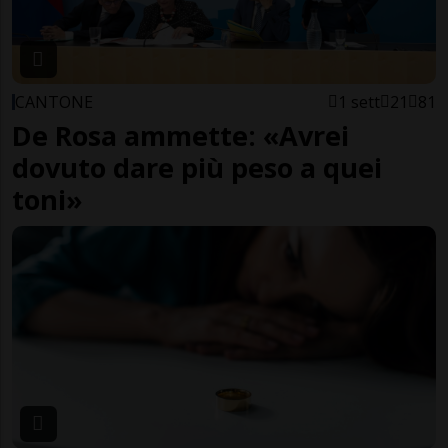
CANTONE
1 sett
21
81
De Rosa ammette: «Avrei
dovuto dare più peso a quei
toni»