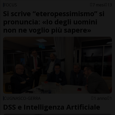
FOCUS
7 mesi
13
Si scrive “eteropessimismo” si
pronuncia: «Io degli uomini
non ne voglio più sapere»
CUGNASCO-GERRA
1 anno
1
DSS e Intelligenza Artificiale