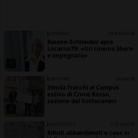
LOCARNO
8 ore
2
28
Baume-Schneider apre
Locarno79: «Un cinema libero
e impegnato»
CANTONE
8 ore
9
30mila franchi al Campus
estivo di Croce Rossa,
sezione del Sottoceneri
LAVERTEZZO
10 ore
59
Rifiuti abbandonati e caos in