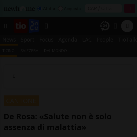
Affitta
Acquista
News
Sport
Focus
Agenda
LAC
People
TioTalk
TICINO
SVIZZERA
DAL MONDO
CANTONE
De Rosa: «Salute non è solo
assenza di malattia»