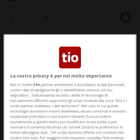
07 ott 2021 - 11:37
Aggiornamento 11:53
BELLINZONA - Ha avuto luogo oggi a
Palazzo delle Orsoline la conferenza
stampa sui programmi di azione cantonali
La vostra privacy è per noi molto importante
Noi e i nostri
594
partner archiviamo e accediamo ai dati personali,
2021-2024 per la promozione della salute
come i dati di navigazione gli o identificatori univoci, sul tuo
dispositivo . Selezionando Accetto, abiliti le tecnologie di
e la prevenzione di alcol, tabacco e
tracciamento affinché supportino gli scopi mostrati alla voce "Noi e i
nostri partner trattiamo i dati da fornire". Nel caso in cui queste
prodotti affini. Crisi e prevenzione -
tecnologie dovessero essere disabilitate, alcuni contenuti e annunci
visualizzati potrebbero non essere rilevanti. Puoi accedere
«Quest'anno ab...
nuovamente a questo menu per modificare le tue scelte o per
revocare il consenso facendo clic sul link Gestisci le preferenze in
fondo alla pagina web.. Tali scelte avranno effetto nel contesto del
nostro Sito web. Per maggiori informazioni, consulta l'Informativa