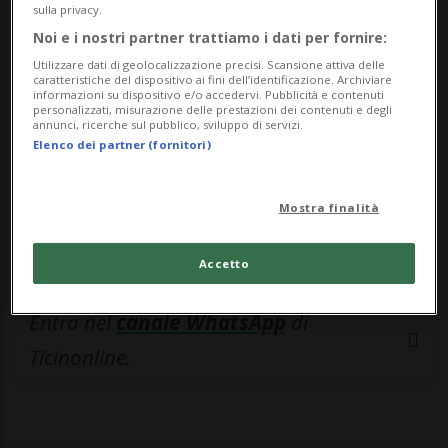
🔐 Sblocca il nostro archivio
sulla privacy.
esclusivo!
Noi e i nostri partner trattiamo i dati per fornire:
Utilizzare dati di geolocalizzazione precisi. Scansione attiva delle
Sottoscrivi un abbonamento
Archivio
per
caratteristiche del dispositivo ai fini dell’identificazione. Archiviare
informazioni su dispositivo e/o accedervi. Pubblicità e contenuti
leggere questo articolo, oppure scegli
personalizzati, misurazione delle prestazioni dei contenuti e degli
annunci, ricerche sul pubblico, sviluppo di servizi.
MyTioAbo
per accedere all'archivio e
Elenco dei partner (fornitori)
navigare su sito e app senza pubblicità.
Mostra finalità
ACCEDI
Accetto
Entra nel
canale WhatsApp
di
Ticinonline.