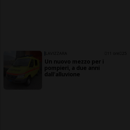
LAVIZZARA
11 ore
25
Un nuovo mezzo per i
pompieri, a due anni
dall'alluvione