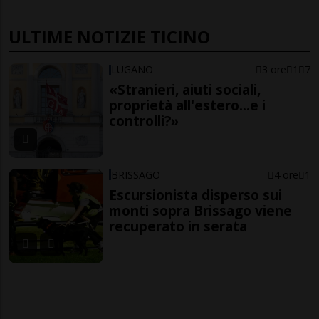
ULTIME NOTIZIE TICINO
LUGANO
3 ore
1
7
«Stranieri, aiuti sociali,
proprietà all'estero...e i
controlli?»
BRISSAGO
4 ore
1
Escursionista disperso sui
monti sopra Brissago viene
recuperato in serata