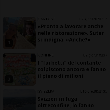
CANTONE
2 gior
207
212
«Pronta a lavorare anche
nella ristorazione». Suter
si indigna: «Anche?»
CONFINE
2 gior
10
37
I "furbetti" del contante
colpiscono ancora e fanno
il pieno di milioni
SVIZZERA
16 ore
85
135
Svizzeri in fuga
oltreconfine, lo fanno