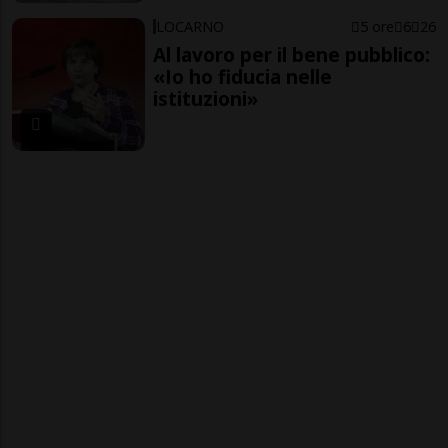
LOCARNO
5 ore
6
26
Al lavoro per il bene pubblico:
«Io ho fiducia nelle
istituzioni»