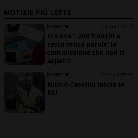
NOTIZIE PIÙ LETTE
CANTONE
2 gior
45
120
Preleva 1.000 franchi e
resta senza parole: la
commissione che non ti
aspetti
CANTONE
13 ore
98
330
Nicolò Casolini lascia la
RSI