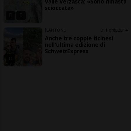
Valle Verzasca: «Sono rimasta
scioccata»
CANTONE
11 ore
2
14
Anche tre coppie ticinesi
nell'ultima edizione di
SchweizExpress