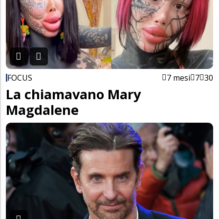
FOCUS
7 mesi
7
30
La chiamavano Mary
Magdalene