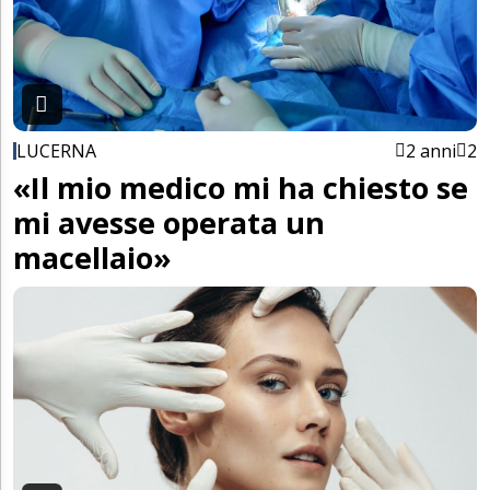
LUCERNA
2 anni
2
«Il mio medico mi ha chiesto se
mi avesse operata un
macellaio»