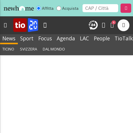
Affitta
Acquista
1
News
Sport
Focus
Agenda
LAC
People
TioTalk
TICINO
SVIZZERA
DAL MONDO