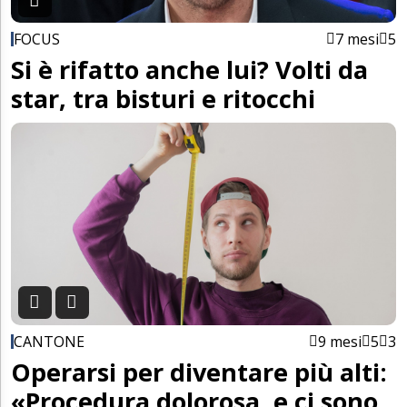
FOCUS
7 mesi
5
Si è rifatto anche lui? Volti da
star, tra bisturi e ritocchi
CANTONE
9 mesi
5
3
Operarsi per diventare più alti:
«Procedura dolorosa, e ci sono