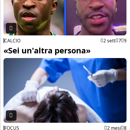
CALCIO
2 sett
7
9
«Sei un'altra persona»
FOCUS
2 mesi
8